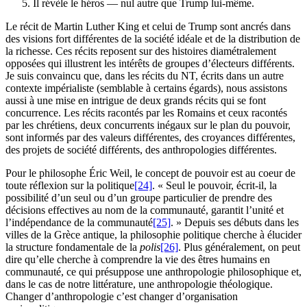
Il révèle le héros — nul autre que Trump lui-même.
Le récit de Martin Luther King et celui de Trump sont ancrés dans
des visions fort différentes de la société idéale et de la distribution de
la richesse. Ces récits reposent sur des histoires diamétralement
opposées qui illustrent les intérêts de groupes d’électeurs différents.
Je suis convaincu que, dans les récits du NT, écrits dans un autre
contexte impérialiste (semblable à certains égards), nous assistons
aussi à une mise en intrigue de deux grands récits qui se font
concurrence. Les récits racontés par les Romains et ceux racontés
par les chrétiens, deux concurrents inégaux sur le plan du pouvoir,
sont informés par des valeurs différentes, des croyances différentes,
des projets de société différents, des anthropologies différentes.
Pour le philosophe Éric Weil, le concept de pouvoir est au coeur de
toute réflexion sur la politique
[24]
. « Seul le pouvoir, écrit-il, la
possibilité d’un seul ou d’un groupe particulier de prendre des
décisions effectives au nom de la communauté, garantit l’unité et
l’indépendance de la communauté
[25]
. » Depuis ses débuts dans les
villes de la Grèce antique, la philosophie politique cherche à élucider
la structure fondamentale de la
polis
[26]
. Plus généralement, on peut
dire qu’elle cherche à comprendre la vie des êtres humains en
communauté, ce qui présuppose une anthropologie philosophique et,
dans le cas de notre littérature, une anthropologie théologique.
Changer d’anthropologie c’est changer d’organisation