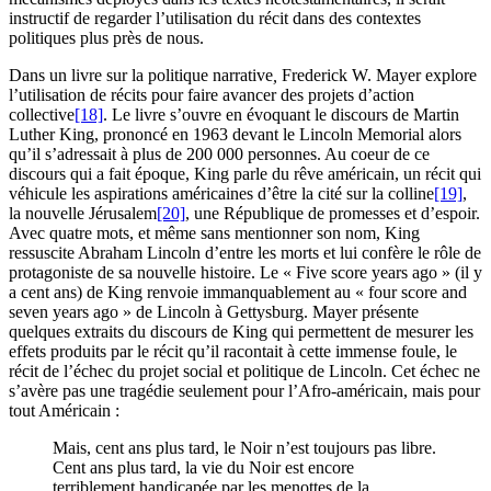
instructif de regarder l’utilisation du récit dans des contextes
politiques plus près de nous.
Dans un livre sur la politique narrative
,
Frederick W. Mayer explore
l’utilisation de récits pour faire avancer des projets d’action
collective
[18]
. Le livre s’ouvre en évoquant le discours de Martin
Luther King, prononcé en 1963 devant le Lincoln Memorial alors
qu’il s’adressait à plus de 200 000 personnes. Au coeur de ce
discours qui a fait époque, King parle du rêve américain, un récit qui
véhicule les aspirations américaines d’être la cité sur la colline
[19]
,
la nouvelle Jérusalem
[20]
, une République de promesses et d’espoir.
Avec quatre mots, et même sans mentionner son nom, King
ressuscite Abraham Lincoln d’entre les morts et lui confère le rôle de
protagoniste de sa nouvelle histoire. Le « Five score years ago » (il y
a cent ans) de King renvoie immanquablement au « four score and
seven years ago » de Lincoln à Gettysburg. Mayer présente
quelques extraits du discours de King qui permettent de mesurer les
effets produits par le récit qu’il racontait à cette immense foule, le
récit de l’échec du projet social et politique de Lincoln. Cet échec ne
s’avère pas une tragédie seulement pour l’Afro-américain, mais pour
tout Américain :
Mais, cent ans plus tard, le Noir n’est toujours pas libre.
Cent ans plus tard, la vie du Noir est encore
terriblement handicapée par les menottes de la