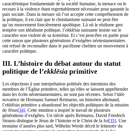
caractéristique fondamentale de la société humaine, la menace ou le
recours à la violence étant regrettablement nécessaire pour garantir la
paix sociale. Dans la mesure où l’on accepte cette compréhension de
la politique, il est clair que le christianisme naissant ne peut être
qu’un mouvement foncièrement apolitique. Là où le réalisme grec
tempère son idéalisme politique, l’
ekklēsia
naissante insiste sur le
caractère non violent de sa
koinōnia
. Et c’est peut-être en partie pour
cette raison que plusieurs générations d’exégètes néotestamentaires
ont refusé de reconnaître dans le pacifisme chrétien un mouvement à
caractère politique.
III. L’histoire du débat autour du statut
politique de l’
ekklēsia
primitive
Les objections à une interprétation politisée des intentions des
membres de l’Église primitive, telles qu’elles se laissent appréhender
dans les écrits néotestamentaires, ne sont pas récentes. Selon l’idée
novatrice de Hermann Samuel Reimarus, un historien allemand,
l’
ekklēsia
primitive a abandonné les objectifs politiques de la mission
de Jésus
[34]
. Cette intuition a inspiré le travail de plusieurs
générations d’exégètes. Un siècle après Reimarus, David Friedrich
Strauss distingue le Jésus de l’histoire et le Christ de la foi
[35]
. Une
trentaine d’années plus tard, Wilhelm Wrede décrit le leitmotiv du