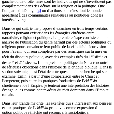
gauche ou de droite, rares sont les individus qui ne s’investissent pas
complètement dans des débats sur la religion et la politique. Que
l’on parle d’idéologie
[4]
ou d’actions concrètes, tout le monde
appartient à des communautés religieuses ou politiques dont les
intérêts divergent.
Dans ce qui suit, je me propose d’examiner en trois temps certains
rapports pouvant exister dans les évangiles chrétiens entre
narrativité, religion et politique. La première étape consiste en une
analyse de l’utilisation du genre narratif par des acteurs politiques ou
religieux pour convaincre leur public de la viabilité de leur vision
pour l’avenir, qui sera complétée par des remarques sur la mise en
er
récit du discours politique, avec des exemples tirés du 1
siècle et
e
e
des 20
et 21
siècles. L’interprétation politique du NT a rencontré
de sérieuses objections dans l’histoire de la critique biblique. Dans la
section suivante, c’est l’état de cette question de recherche qui sera
examiné. Enfin, à partir d’une comparaison entre le Christ et
l’empereur, puis entre les pratiques fondatrices de l’
ekklēsia
chrétienne et de l’Empire, je tenterai une interprétation des histoires
évangéliques comme contre-récits du récit dominant dans l’Empire
romain.
Dans leur grande majorité, les exégètes qui s’intéressent aux pensées
et aux pratiques de l’
ekklēsia
primitive comme expression d’une
option politique réfléchie ont recours à la sociologie, à