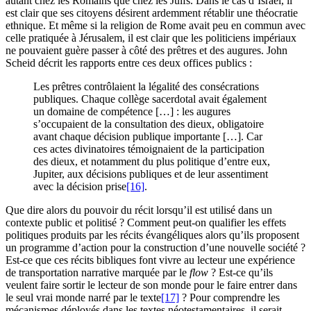
autant chez les Romains que chez les Juifs. Dans le cas d’Israël, il
est clair que ses citoyens désirent ardemment rétablir une théocratie
ethnique. Et même si la religion de Rome avait peu en commun avec
celle pratiquée à Jérusalem, il est clair que les politiciens impériaux
ne pouvaient guère passer à côté des prêtres et des augures. John
Scheid décrit les rapports entre ces deux offices publics :
Les prêtres contrôlaient la légalité des consécrations
publiques. Chaque collège sacerdotal avait également
un domaine de compétence […] : les augures
s’occupaient de la consultation des dieux, obligatoire
avant chaque décision publique importante […]. Car
ces actes divinatoires témoignaient de la participation
des dieux, et notamment du plus politique d’entre eux,
Jupiter, aux décisions publiques et de leur assentiment
avec la décision prise
[16]
.
Que dire alors du pouvoir du récit lorsqu’il est utilisé dans un
contexte public et politisé ? Comment peut-on qualifier les effets
politiques produits par les récits évangéliques alors qu’ils proposent
un programme d’action pour la construction d’une nouvelle société ?
Est-ce que ces récits bibliques font vivre au lecteur une expérience
de transportation narrative marquée par le
flow
? Est-ce qu’ils
veulent faire sortir le lecteur de son monde pour le faire entrer dans
le seul vrai monde narré par le texte
[17]
? Pour comprendre les
mécanismes déployés dans les textes néotestamentaires, il serait