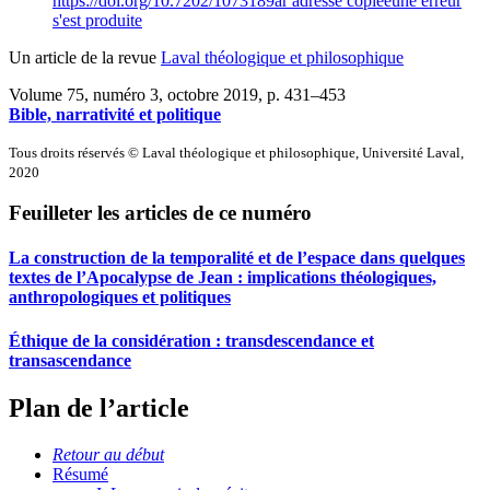
https://doi.org/10.7202/1073189ar
adresse copiée
une erreur
s'est produite
Un article de la revue
Laval théologique et philosophique
Volume 75, numéro 3, octobre 2019
, p. 431–453
Bible, narrativité et politique
Tous droits réservés © Laval théologique et philosophique, Université Laval,
2020
Feuilleter les articles de ce numéro
La construction de la temporalité et de l’espace dans quelques
textes de l’Apocalypse de Jean : implications théologiques,
anthropologiques et politiques
Éthique de la considération : transdescendance et
transascendance
Plan de l’article
Retour au début
Résumé