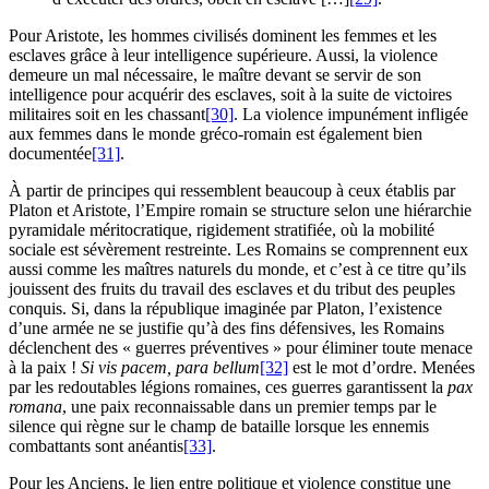
Pour Aristote, les hommes civilisés dominent les femmes et les
esclaves grâce à leur intelligence supérieure. Aussi, la violence
demeure un mal nécessaire, le maître devant se servir de son
intelligence pour acquérir des esclaves, soit à la suite de victoires
militaires soit en les chassant
[30]
. La violence impunément infligée
aux femmes dans le monde gréco-romain est également bien
documentée
[31]
.
À partir de principes qui ressemblent beaucoup à ceux établis par
Platon et Aristote, l’Empire romain se structure selon une hiérarchie
pyramidale méritocratique, rigidement stratifiée, où la mobilité
sociale est sévèrement restreinte. Les Romains se comprennent eux
aussi comme les maîtres naturels du monde, et c’est à ce titre qu’ils
jouissent des fruits du travail des esclaves et du tribut des peuples
conquis. Si, dans la république imaginée par Platon, l’existence
d’une armée ne se justifie qu’à des fins défensives, les Romains
déclenchent des « guerres préventives » pour éliminer toute menace
à la paix !
Si vis pacem, para bellum
[32]
est le mot d’ordre. Menées
par les redoutables légions romaines, ces guerres garantissent la
pax
romana
, une paix reconnaissable dans un premier temps par le
silence qui règne sur le champ de bataille lorsque les ennemis
combattants sont anéantis
[33]
.
Pour les Anciens, le lien entre politique et violence constitue une