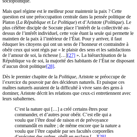
sociopolitique.
Mais quel régime est le meilleur pour maintenir la paix ? Cette
question est une préoccupation centrale dans la pensée politique de
Platon (
La République
et
Le Politique
) et d’Aristote (
Politique
). Le
plus célèbre disciple de Socrate place l’intérêt de la collectivité au-
dessus de l’intérêt individuel, cette voie étant la seule qui permette le
maintien de la paix à l’intérieur de l’État. Pour y arriver, il faut
éduquer les citoyens qui ont un sens de l’honneur et contraindre à
obéir ceux qui sont régis par « le plaisir des sens et les satisfactions
de l’amour de soi, la richesse […]
[27]
». La hiérarchisation de la
République va de soi, la majorité des habitants de l’État ne disposant
d’aucun droit politique
[28]
.
Dès le premier chapitre de la
Politique
, Aristote se préoccupe de
l’exercice du pouvoir par des décideurs naturels. Et puisque ces
maîtres naturels auraient de la difficulté à vivre sans des gens à
dominer, Aristote décrit les relations que ceux-ci entretiennent avec
leurs subalternes.
C’est la nature qui […] a créé certains êtres pour
commander, et d’autres pour obéir. C’est elle qui a
voulu que l’être doué de raison et de prévoyance
commandât en maître ; de même encore que la nature a
voulu que l’être capable par ses facultés corporelles
d’exécuter des ordres, obéît en esclave […]
[29]
.