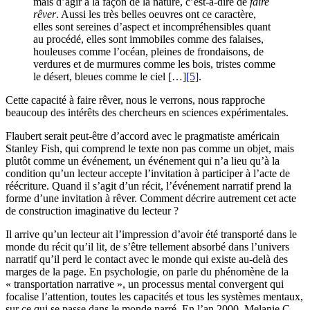
mais d’agir à la façon de la nature, c’est-à-dire de
faire
rêver
. Aussi les très belles oeuvres ont ce caractère,
elles sont sereines d’aspect et incompréhensibles quant
au procédé, elles sont immobiles comme des falaises,
houleuses comme l’océan, pleines de frondaisons, de
verdures et de murmures comme les bois, tristes comme
le désert, bleues comme le ciel […]
[5]
.
Cette capacité à faire rêver, nous le verrons, nous rapproche
beaucoup des intérêts des chercheurs en sciences expérimentales.
Flaubert serait peut-être d’accord avec le pragmatiste américain
Stanley Fish, qui comprend le texte non pas comme un objet, mais
plutôt comme un événement, un événement qui n’a lieu qu’à la
condition qu’un lecteur accepte l’invitation à participer à l’acte de
réécriture. Quand il s’agit d’un récit, l’événement narratif prend la
forme d’une invitation à rêver. Comment décrire autrement cet acte
de construction imaginative du lecteur ?
Il arrive qu’un lecteur ait l’impression d’avoir été transporté dans le
monde du récit qu’il lit, de s’être tellement absorbé dans l’univers
narratif qu’il perd le contact avec le monde qui existe au-delà des
marges de la page. En psychologie, on parle du phénomène de la
« transportation narrative », un processus mental convergent qui
focalise l’attention, toutes les capacités et tous les systèmes mentaux,
sur ce qui se passe dans le monde narré. En l’an 2000, Melanie C.