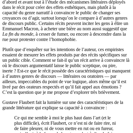
d’abord et avant tout à l’étude des mécanismes littéraires déployés
dans le récit pour créer des effets esthétiques, mais plutôt à la
capacité du genre narratif à convaincre le public de changer ses
croyances ou d’agir, surtout lorsqu’on le compare à d’autres genres
de discours public. Certains récits peuvent inciter les gens à élire un
Emmanuel Macron, à acheter une bière au nom aussi suggestif que
La fin du monde
, à cesser de fumer, ou encore à descendre dans la
rue pour protester contre l’homophobie.
Plutôt que d’enquêter sur les intentions de l’auteur, ces empiristes
essaient de mesurer les effets produits par des récits spécifiques sur
un public cible. Comment se fait-il qu’un récit arrive à convaincre là
où le discours argumentatif laisse le public sceptique, ou pire,
inerte ? Est-ce que le récit possède des caractéristiques qui manquent
à d’autres genres de discours — littéraires ou oratoires — par
ailleurs, impeccables du point de vue logique, alors même qu’il est
livré par des orateurs respectés et qu’il fait appel aux émotions ?
C’est la question que je me propose d’explorer très brièvement.
Gustave Flaubert fait la lumière sur une des caractéristiques de la
grande littérature qui explique sa capacité à convaincre :
Ce qui me semble à moi le plus haut dans l’art (et le
plus difficile), écrit Flaubert, ce n’est ni de faire rire, ni
de faire pleurer, ni de vous mettre en rut ou en fureur,