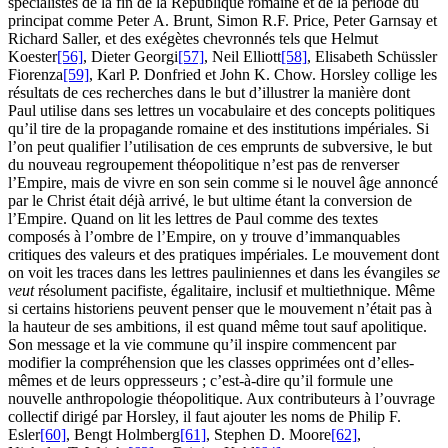
spécialistes de la fin de la République romaine et de la période du
principat comme Peter A. Brunt, Simon R.F. Price, Peter Garnsay et
Richard Saller, et des exégètes chevronnés tels que Helmut
Koester
[56]
, Dieter Georgi
[57]
, Neil Elliott
[58]
, Elisabeth Schüssler
Fiorenza
[59]
, Karl P. Donfried et John K. Chow. Horsley collige les
résultats de ces recherches dans le but d’illustrer la manière dont
Paul utilise dans ses lettres un vocabulaire et des concepts politiques
qu’il tire de la propagande romaine et des institutions impériales. Si
l’on peut qualifier l’utilisation de ces emprunts de subversive, le but
du nouveau regroupement théopolitique n’est pas de renverser
l’Empire, mais de vivre en son sein comme si le nouvel âge annoncé
par le Christ était déjà arrivé, le but ultime étant la conversion de
l’Empire. Quand on lit les lettres de Paul comme des textes
composés à l’ombre de l’Empire, on y trouve d’immanquables
critiques des valeurs et des pratiques impériales. Le mouvement dont
on voit les traces dans les lettres pauliniennes et dans les évangiles
se
veut
résolument pacifiste, égalitaire, inclusif et multiethnique. Même
si certains historiens peuvent penser que le mouvement n’était pas à
la hauteur de ses ambitions, il est quand même tout sauf apolitique.
Son message et la vie commune qu’il inspire commencent par
modifier la compréhension que les classes opprimées ont d’elles-
mêmes et de leurs oppresseurs ; c’est-à-dire qu’il formule une
nouvelle anthropologie théopolitique. Aux contributeurs à l’ouvrage
collectif dirigé par Horsley, il faut ajouter les noms de Philip F.
Esler
[60]
, Bengt Holmberg
[61]
, Stephen D. Moore
[62]
,