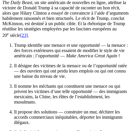
The Daily Beast
, un site américain de nouvelles en ligne, attribue la
victoire de Donald Trump à sa capacité de raconter un bon récit,
alors que Hilary Clinton a essayé de convaincre à l’aide d’arguments
habilement raisonnés et bien structurés. Le récit de Trump, conclut
McKinnon, est destiné à un public cible. Et la rhétorique de Trump
réutilise les stratégies employées par les fascistes européens au
e
20
siècle
[23]
.
Trump identifie une menace et une opportunité — la menace :
des forces extérieures qui essaient de modifier le style de vie
américain ; l’opportunité —
Make America Great Again
!
Il désigne des victimes de la menace ou de l’opportunité ratée
— des ouvriers qui ont perdu leurs emplois ou qui ont connu
une baisse du niveau de vie.
Il nomme les méchants qui constituent une menace ou qui
privent les victimes d’une telle opportunité — des immigrants
mexicains, la Chine, les élites de l’establishment, les
musulmans.
Il propose des solutions — construire un mur, déchirer les
accords commerciaux inéquitables, déporter les immigrants
illégaux.