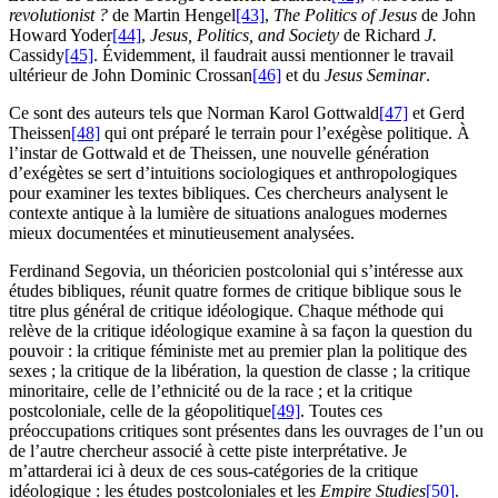
revolutionist ?
de Martin Hengel
[43]
,
The Politics of Jesus
de John
Howard Yoder
[44]
,
Jesus, Politics, and Society
de Richard
J.
Cassidy
[45]
. Évidemment, il faudrait aussi mentionner le travail
ultérieur de John Dominic Crossan
[46]
et du
Jesus Seminar
.
Ce sont des auteurs tels que Norman Karol Gottwald
[47]
et Gerd
Theissen
[48]
qui ont préparé le terrain pour l’exégèse politique. À
l’instar de Gottwald et de Theissen, une nouvelle génération
d’exégètes se sert d’intuitions sociologiques et anthropologiques
pour examiner les textes bibliques. Ces chercheurs analysent le
contexte antique à la lumière de situations analogues modernes
mieux documentées et minutieusement analysées.
Ferdinand Segovia, un théoricien postcolonial qui s’intéresse aux
études bibliques, réunit quatre formes de critique biblique sous le
titre plus général de critique idéologique. Chaque méthode qui
relève de la critique idéologique examine à sa façon la question du
pouvoir : la critique féministe met au premier plan la politique des
sexes ; la critique de la libération, la question de classe ; la critique
minoritaire, celle de l’ethnicité ou de la race ; et la critique
postcoloniale, celle de la géopolitique
[49]
. Toutes ces
préoccupations critiques sont présentes dans les ouvrages de l’un ou
de l’autre chercheur associé à cette piste interprétative. Je
m’attarderai ici à deux de ces sous-catégories de la critique
idéologique : les études postcoloniales et les
Empire Studies
[50]
.