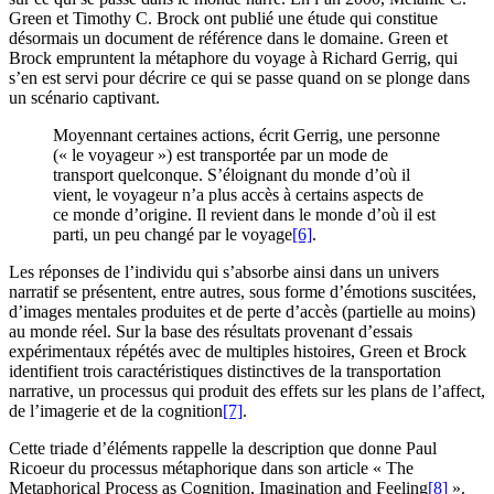
Green et Timothy C. Brock ont publié une étude qui constitue
désormais un document de référence dans le domaine. Green et
Brock empruntent la métaphore du voyage à Richard Gerrig, qui
s’en est servi pour décrire ce qui se passe quand on se plonge dans
un scénario captivant.
Moyennant certaines actions, écrit Gerrig, une personne
(« le voyageur ») est transportée par un mode de
transport quelconque. S’éloignant du monde d’où il
vient, le voyageur n’a plus accès à certains aspects de
ce monde d’origine. Il revient dans le monde d’où il est
parti, un peu changé par le voyage
[6]
.
Les réponses de l’individu qui s’absorbe ainsi dans un univers
narratif se présentent, entre autres, sous forme d’émotions suscitées,
d’images mentales produites et de perte d’accès (partielle au moins)
au monde réel. Sur la base des résultats provenant d’essais
expérimentaux répétés avec de multiples histoires, Green et Brock
identifient trois caractéristiques distinctives de la transportation
narrative, un processus qui produit des effets sur les plans de l’affect,
de l’imagerie et de la cognition
[7]
.
Cette triade d’éléments rappelle la description que donne Paul
Ricoeur du processus métaphorique dans son article « The
Metaphorical Process as Cognition, Imagination and Feeling
[8]
».