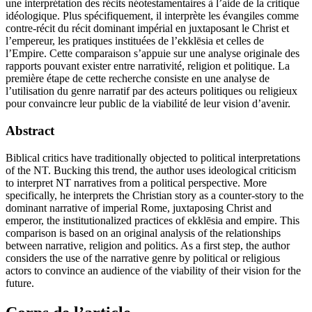
une interprétation des récits néotestamentaires à l’aide de la critique
idéologique. Plus spécifiquement, il interprète les évangiles comme
contre-récit du récit dominant impérial en juxtaposant le Christ et
l’empereur, les pratiques instituées de l’ekklēsia et celles de
l’Empire. Cette comparaison s’appuie sur une analyse originale des
rapports pouvant exister entre narrativité, religion et politique. La
première étape de cette recherche consiste en une analyse de
l’utilisation du genre narratif par des acteurs politiques ou religieux
pour convaincre leur public de la viabilité de leur vision d’avenir.
Abstract
Biblical critics have traditionally objected to political interpretations
of the NT. Bucking this trend, the author uses ideological criticism
to interpret NT narratives from a political perspective. More
specifically, he interprets the Christian story as a counter-story to the
dominant narrative of imperial Rome, juxtaposing Christ and
emperor, the institutionalized practices of ekklēsia and empire. This
comparison is based on an original analysis of the relationships
between narrative, religion and politics. As a first step, the author
considers the use of the narrative genre by political or religious
actors to convince an audience of the viability of their vision for the
future.