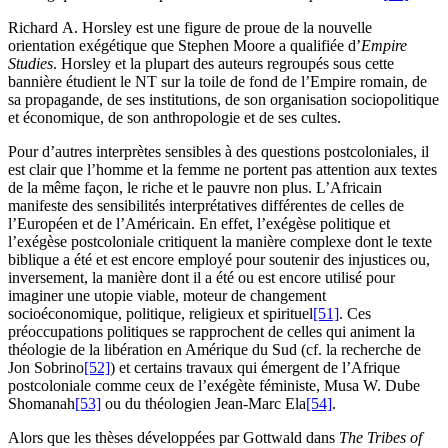
Richard A. Horsley est une figure de proue de la nouvelle
orientation exégétique que Stephen Moore a qualifiée d’
Empire
Studies
. Horsley et la plupart des auteurs regroupés sous cette
bannière étudient le NT sur la toile de fond de l’Empire romain, de
sa propagande, de ses institutions, de son organisation sociopolitique
et économique, de son anthropologie et de ses cultes.
Pour d’autres interprètes sensibles à des questions postcoloniales, il
est clair que l’homme et la femme ne portent pas attention aux textes
de la même façon, le riche et le pauvre non plus. L’Africain
manifeste des sensibilités interprétatives différentes de celles de
l’Européen et de l’Américain. En effet, l’exégèse politique et
l’exégèse postcoloniale critiquent la manière complexe dont le texte
biblique a été et est encore employé pour soutenir des injustices ou,
inversement, la manière dont il a été ou est encore utilisé pour
imaginer une utopie viable, moteur de changement
socioéconomique, politique, religieux et spirituel
[51]
. Ces
préoccupations politiques se rapprochent de celles qui animent la
théologie de la libération en Amérique du Sud (cf. la recherche de
Jon Sobrino
[52]
) et certains travaux qui émergent de l’Afrique
postcoloniale comme ceux de l’exégète féministe, Musa W. Dube
Shomanah
[53]
ou du théologien Jean-Marc Ela
[54]
.
Alors que les thèses développées par Gottwald dans
The Tribes of