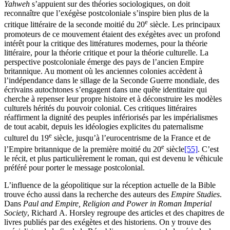
Yahweh
s’appuient sur des théories sociologiques, on doit
reconnaître que l’exégèse postcoloniale s’inspire bien plus de la
e
critique littéraire de la seconde moitié du 20
siècle. Les principaux
promoteurs de ce mouvement étaient des exégètes avec un profond
intérêt pour la critique des littératures modernes, pour la théorie
littéraire, pour la théorie critique et pour la théorie culturelle. La
perspective postcoloniale émerge des pays de l’ancien Empire
britannique. Au moment où les anciennes colonies accèdent à
l’indépendance dans le sillage de la Seconde Guerre mondiale, des
écrivains autochtones s’engagent dans une quête identitaire qui
cherche à repenser leur propre histoire et à déconstruire les modèles
culturels hérités du pouvoir colonial. Ces critiques littéraires
réaffirment la dignité des peuples infériorisés par les impérialismes
de tout acabit, depuis les idéologies explicites du paternalisme
e
culturel du 19
siècle, jusqu’à l’eurocentrisme de la France et de
e
l’Empire britannique de la première moitié du 20
siècle
[55]
. C’est
le récit, et plus particulièrement le roman, qui est devenu le véhicule
préféré pour porter le message postcolonial.
L’influence de la géopolitique sur la réception actuelle de la Bible
trouve écho aussi dans la recherche des auteurs des
Empire Studies
.
Dans
Paul and Empire, Religion and Power in Roman Imperial
Society
, Richard A. Horsley regroupe des articles et des chapitres de
livres publiés par des exégètes et des historiens. On y trouve des