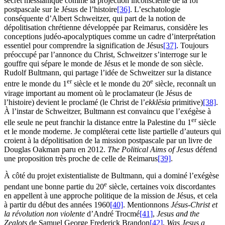
secret messianique comme la projection inconsciente de la foi
postpascale sur le Jésus de l’histoire
[36]
. L’eschatologie
conséquente d’Albert Schweitzer, qui part de la notion de
dépolitisation chrétienne développée par Reimarus, considère les
conceptions judéo-apocalyptiques comme un cadre d’interprétation
essentiel pour comprendre la signification de Jésus
[37]
. Toujours
préoccupé par l’annonce du Christ, Schweitzer s’interroge sur le
gouffre qui sépare le monde de Jésus et le monde de son siècle.
Rudolf Bultmann, qui partage l’idée de Schweitzer sur la distance
er
e
entre le monde du 1
siècle et le monde du 20
siècle, reconnaît un
virage important au moment où le proclamateur (le Jésus de
l’histoire) devient le proclamé (le Christ de l’
ekklēsia
primitive)
[38]
.
À l’instar de Schweitzer, Bultmann est convaincu que l’exégèse à
er
elle seule ne peut franchir la distance entre la Palestine du 1
siècle
et le monde moderne. Je compléterai cette liste partielle d’auteurs qui
croient à la dépolitisation de la mission postpascale par un livre de
Douglas Oakman paru en 2012.
The Political Aims of Jesus
défend
une proposition très proche de celle de Reimarus
[39]
.
À côté du projet existentialiste de Bultmann, qui a dominé l’exégèse
e
pendant une bonne partie du 20
siècle, certaines voix discordantes
en appellent à une approche politique de la mission de Jésus, et cela
à partir du début des années 1960
[40]
. Mentionnons
Jésus-Christ et
la révolution non violente
d’André Trocmé
[41]
,
Jesus and the
Zealots
de Samuel George Frederick Brandon
[42]
,
Was Jesus a