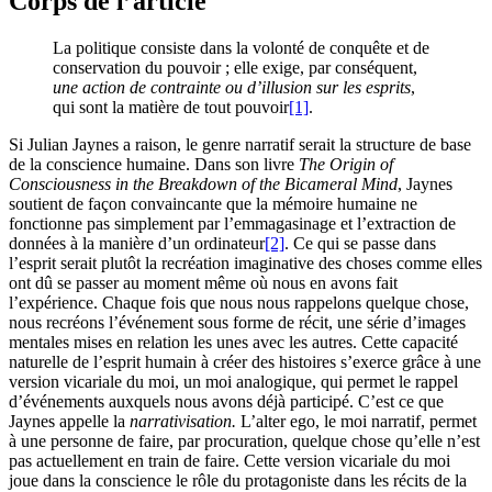
Corps de l’article
La politique consiste dans la volonté de conquête et de
conservation du pouvoir ; elle exige, par conséquent,
une action de contrainte ou d’illusion sur les esprits
,
qui sont la matière de tout pouvoir
[1]
.
Si Julian Jaynes a raison, le genre narratif serait la structure de base
de la conscience humaine. Dans son livre
The Origin of
Consciousness in the Breakdown of the Bicameral Mind
, Jaynes
soutient de façon convaincante que la mémoire humaine ne
fonctionne pas simplement par l’emmagasinage et l’extraction de
données à la manière d’un ordinateur
[2]
. Ce qui se passe dans
l’esprit serait plutôt la recréation imaginative des choses comme elles
ont dû se passer au moment même où nous en avons fait
l’expérience. Chaque fois que nous nous rappelons quelque chose,
nous recréons l’événement sous forme de récit, une série d’images
mentales mises en relation les unes avec les autres. Cette capacité
naturelle de l’esprit humain à créer des histoires s’exerce grâce à une
version vicariale du moi, un moi analogique, qui permet le rappel
d’événements auxquels nous avons déjà participé. C’est ce que
Jaynes appelle la
narrativisation.
L’alter ego, le moi narratif, permet
à une personne de faire, par procuration, quelque chose qu’elle n’est
pas actuellement en train de faire. Cette version vicariale du moi
joue dans la conscience le rôle du protagoniste dans les récits de la