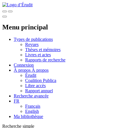
Menu principal
Types de publications
Revues
Thèses et mémoires
Livres et actes
Rapports de recherche
Connexion
À propos
À propos
Érudit
Coalition Publica
Libre accès
Rapport annuel
Recherche avancée
FR
Français
English
Ma bibliothèque
Recherche simple