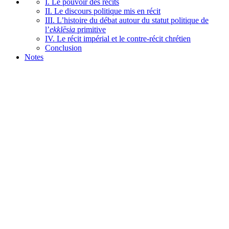
I. Le pouvoir des récits
II. Le discours politique mis en récit
III. L’histoire du débat autour du statut politique de
l’
ekklēsia
primitive
IV. Le récit impérial et le contre-récit chrétien
Conclusion
Notes