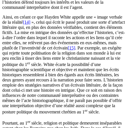
l’historien défend toujours les intérêts et les valeurs de la
communauté interprétative dont il est l’agent.
Ainsi, en créant ce que Hayden White appelle une « image verbale
de la réalité
[14]
», celui qui écrit le passé produit une sorte d’artefact
littéraire qui, en plus des données vérifiables, contient des éléments
fictifs. La mise en intrigue des données qu’effectue l’historien, c’est-
à-dire l’ordre dans lequel il raconte les actions et les liens qu’il crée
entre elles, ne relèvent pas des événements en eux-mêmes, mais
plutôt de l’inventivité de cet écrivain
[15]
. Par exemple, un exégète
qui rejette toute politisation de la religion dans son monde à lui est
peu enclin à tisser des liens entre le christianisme naissant et la vie
er
politique du 1
siècle. White écarte la possibilité d’une
historiographie scientifique et objective et maintient que les écrits
historiques ressemblent à bien des égards aux écrits littéraires, les
deux genres ayant recours à la narration pour faire sens. L’historien
emploie des stratégies narratives d’un écrivain littéraire, de la façon
dont celui-ci met une histoire en intrigue. Que ce soit en raison des
influences de notre communauté interprétative ou des contraintes
mêmes de l’acte historiographique, il ne paraît pas possible d’offrir
une interprétation objective d’une réalité aussi complexe que la
er
posture politique du mouvement chrétien au 1
siècle.
er
Pourtant, au 1
siècle, religion et politique demeurent inséparables