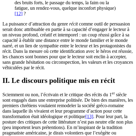
des bruits forts, le passage du temps, la faim ou la
fatigue, un rendez-vous, quelque inconfort physique)
[12]
?
La puissance d’attraction du genre
récit
comme outil de persuasion
serait donc attribuable en partie à sa capacité d’engager le lecteur à
un niveau profond, créatif et intemporel : un coup réussi grâce à sa
capacité à établir une distance entre le monde familier et le monde
narré, et un lien de sympathie entre le lecteur et les protagonistes du
récit. Dans la mesure où cette identification avec le héros est réussie,
les chances sont bonnes pour que le lecteur soit enclin à accepter,
sans grande hésitation ou circonspection, les valeurs et les croyances
véhiculées par le récit.
II. Le discours politique mis en récit
er
Sciemment ou non, l’écrivain et le critique des récits du 1
siècle
sont engagés dans une entreprise politisée. De bien des manières, les
premiers chrétiens voulaient remodeler la société gréco-romaine
dans laquelle ils vivaient et leur programme d’action pour cette
transformation était idéologique et politique
[13]
. Pour leur part, la
posture des critiques de cette littérature n’est pas neutre elle non plus
(peu importent leurs prétentions). En m’inspirant de la tradition
pragmatiste américaine, je dirais volontiers que l’exégète ou