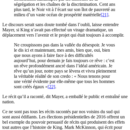
ségrégation et les chaînes de la discrimination. Cent ans
plus tard, le Noir vit à l’écart sur son îlot de pauvreté au
milieu d’un vaste océan de prospérité matérielle
[21]
.
Le discours serait sans doute tombé dans l’oubli, laisse entendre
Mayer, si King n’avait pas effectué un virage dramatique, un
déplacement vers l’avenir et le projet qui était toujours à accomplir.
Ne croupissons pas dans la vallée du désespoir. Je vous
le dis ici et maintenant, mes amis, bien que, oui, bien
que nous ayons à faire face à des difficultés
aujourd’hui, pour demain je fais toujours ce rêve : c’est
un rêve profondément ancré dans l’idéal américain. Je
rêve qu’un jour, notre pays se lèvera et vivra pleinement
la véritable réalité de son credo : « Nous tenons pour
une vérité évidente par elle-même que tous les hommes
sont créés égaux »
[22]
.
Le récit qu’il a raconté, dit Mayer, a emballé le public et entraîné une
nation.
Ce ne sont pas tous les récits racontés par nos voisins du sud qui
sont aussi édifiants. Les élections présidentielles de 2016 offrent un
bel exemple du pouvoir persuasif de récits qui produisent des effets
tout autres que l’histoire de King. Mark McKinnon, qui écrit pour