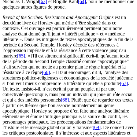
Nicholas T. Wright
[63]
et Brigitte Kahl
[64]
, pour ne mentionner que
quelques autres figures de proue.
Revolt of the Scribes. Resistance and Apocalyptic Origins
est un
deuxième livre de Horsley qui mérite d’être signalé dans ce
contexte. Cet ouvrage est particulièrement pertinent pour notre
analyse étant donné qu’il joint « intérêt politique » et « méthode
littéraire ». Dans les intrigues de textes apocalyptiques de la fin de la
période du Second Temple, Horsley décode des références à
l’oppression impériale et à la résistance à cette violence jusqu’au
martyre
[65]
. « [I]l est sûrement significatif, écrit-il, qu’aucun texte
de la période du Second Temple classifié comme “apocalyptique”
n’ait survécu qui ne mette au premier plan le règne impérial et la
résistance à ce règne
[66]
. » Il faut encourager, dit-il, l’analyse des
structures politico-religieuses et économiques de la société judéenne
si l’on veut mieux comprendre la littérature qu’elle a produite
[67]
.
Un texte, insiste-t-il, n’est écrit ni par un peuple, ni par une
collectivité quelconque, mais par un individu qui joue un rôle social
et qui a des intérêts personnels
[68]
. Plutôt que de regarder ces textes
à partir des thèmes que l’on associe normalement au genre
apocalyptique, Horsley se propose d’en faire une analyse littéraire
élémentaire et étudie l’intrigue principale, la source du conflit, les
personnages principaux, les préoccupations fondamentales de
l’histoire et le message global qu’on y transmet
[69]
. De concert avec
les critiques postcoloniaux, il s’intéresse et aux aspects littéraires et