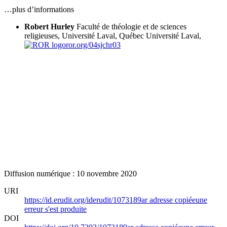
…plus d’informations
Robert Hurley
Faculté de théologie et de sciences
religieuses, Université Laval, Québec
Université Laval,
ror.org/04sjchr03
Diffusion numérique : 10 novembre 2020
URI
https://id.erudit.org/iderudit/1073189ar
adresse copiée
une
erreur s'est produite
DOI