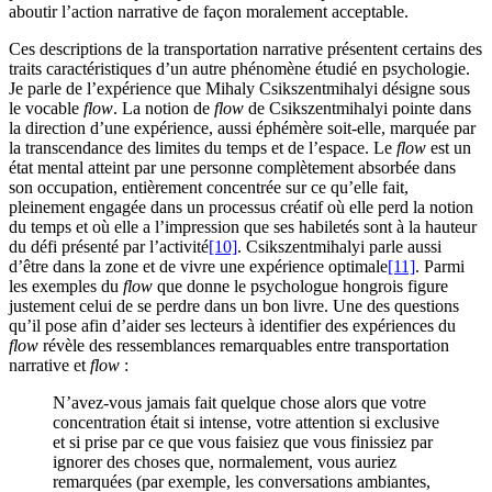
aboutir l’action narrative de façon moralement acceptable.
Ces descriptions de la transportation narrative présentent certains des
traits caractéristiques d’un autre phénomène étudié en psychologie.
Je parle de l’expérience que Mihaly Csikszentmihalyi désigne sous
le vocable
flow
. La notion de
flow
de Csikszentmihalyi pointe dans
la direction d’une expérience, aussi éphémère soit-elle, marquée par
la transcendance des limites du temps et de l’espace. Le
flow
est un
état mental atteint par une personne complètement absorbée dans
son occupation, entièrement concentrée sur ce qu’elle fait,
pleinement engagée dans un processus créatif où elle perd la notion
du temps et où elle a l’impression que ses habiletés sont à la hauteur
du défi présenté par l’activité
[10]
. Csikszentmihalyi parle aussi
d’être dans la zone et de vivre une expérience optimale
[11]
. Parmi
les exemples du
flow
que donne le psychologue hongrois figure
justement celui de se perdre dans un bon livre. Une des questions
qu’il pose afin d’aider ses lecteurs à identifier des expériences du
flow
révèle des ressemblances remarquables entre transportation
narrative et
flow
:
N’avez-vous jamais fait quelque chose alors que votre
concentration était si intense, votre attention si exclusive
et si prise par ce que vous faisiez que vous finissiez par
ignorer des choses que, normalement, vous auriez
remarquées (par exemple, les conversations ambiantes,