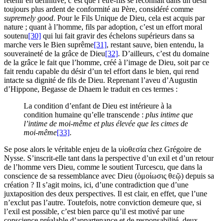
retenir en définitive, c’est que l’être-fils se reconnaît dans un désir
toujours plus ardent de conformité au Père, considéré comme
supremely good
. Pour le Fils Unique de Dieu, cela est acquis par
nature ; quant à l’homme, fils par adoption, c’est un effort moral
soutenu
[30]
qui lui fait gravir des échelons supérieurs dans sa
marche vers le Bien suprême
[31]
, restant sauve, bien entendu, la
souveraineté de la grâce de Dieu
[32]
. D’ailleurs, c’est du domaine
de la grâce le fait que l’homme, créé à l’image de Dieu, soit par ce
fait rendu capable du désir d’un tel effort dans le bien, qui rend
intacte sa dignité de fils de Dieu. Reprenant l’aveu d’Augustin
d’Hippone, Begasse de Dhaem le traduit en ces termes :
La condition d’enfant de Dieu est intérieure à la
condition humaine qu’elle transcende :
plus intime que
l’intime de moi-même et plus élevée que les cimes de
moi-même
[33]
.
Se pose alors le véritable enjeu de la υἱοθεσία chez Grégoire de
Nysse. S’inscrit-elle tant dans la perspective d’un exil et d’un retour
de l’homme vers Dieu, comme le soutient Turcescu, que dans la
conscience de sa ressemblance avec Dieu (ὁμοίωσις θεῷ) depuis sa
création ? Il s’agit moins, ici, d’une contradiction que d’une
juxtaposition des deux perspectives. Il est clair, en effet, que l’une
n’exclut pas l’autre. Toutefois, notre conviction demeure que, si
l’exil est possible, c’est bien parce qu’il est motivé par une
conscience préalable d’appartenance et de responsabilité, deux