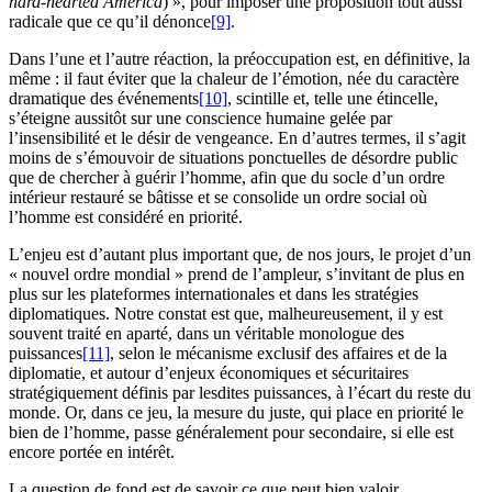
hard-hearted America
) », pour imposer une proposition tout aussi
radicale que ce qu’il dénonce
[9]
.
Dans l’une et l’autre réaction, la préoccupation est, en définitive, la
même : il faut éviter que la chaleur de l’émotion, née du caractère
dramatique des événements
[10]
, scintille et, telle une étincelle,
s’éteigne aussitôt sur une conscience humaine gelée par
l’insensibilité et le désir de vengeance. En d’autres termes, il s’agit
moins de s’émouvoir de situations ponctuelles de désordre public
que de chercher à guérir l’homme, afin que du socle d’un ordre
intérieur restauré se bâtisse et se consolide un ordre social où
l’homme est considéré en priorité.
L’enjeu est d’autant plus important que, de nos jours, le projet d’un
« nouvel ordre mondial » prend de l’ampleur, s’invitant de plus en
plus sur les plateformes internationales et dans les stratégies
diplomatiques. Notre constat est que, malheureusement, il y est
souvent traité en aparté, dans un véritable monologue des
puissances
[11]
, selon le mécanisme exclusif des affaires et de la
diplomatie, et autour d’enjeux économiques et sécuritaires
stratégiquement définis par lesdites puissances, à l’écart du reste du
monde. Or, dans ce jeu, la mesure du juste, qui place en priorité le
bien de l’homme, passe généralement pour secondaire, si elle est
encore portée en intérêt.
La question de fond est de savoir ce que peut bien valoir,