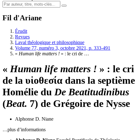
Fil d'Ariane
Érudit
Revues
Laval théologique et philosophique
Volume 77, numéro 3, octobre 2021, p. 333-491
«
Human life matters !
» : le cri de …
«
Human life matters !
» : le cri
de la υἱοθεσία dans la septième
Homélie du
De Beatitudinibus
(
Beat.
7) de Grégoire de Nysse
Alphonse D. Niane
…plus d’informations