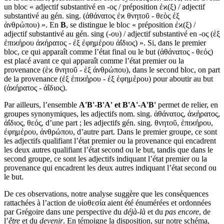
un bloc « adjectif substantivé en -ος / préposition ἐϰ(ξ) / adjectif
substantivé au gén. sing. (ἀθάνατος ἐϰ θνητοῦ
-
θεὸς ἐξ
ἀνθρώπου) ». En
B
, se distingue le bloc « préposition ἐϰ(ξ) /
adjectif substantivé au gén. sing (-ου) / adjectif substantivé en -ος (ἐξ
ἐπιϰήρου ἀϰήρατος
-
ἐξ ἐφημέρου ἀΐδιος) ». Si, dans le premier
bloc, ce qui apparaît comme l’état final ou le but (ἀθάνατος
-
θεός)
est placé avant ce qui apparaît comme l’état premier ou la
provenance (ἐϰ θνητοῦ
-
ἐξ ἀνθρώπου), dans le second bloc, on part
de la provenance (ἐξ ἐπιϰήρου
-
ἐξ ἐφημέρου) pour aboutir au but
(ἀϰήρατος
-
ἀΐδιος).
Par ailleurs, l’ensemble
A'B'-B'A' et B'A'-A'B'
permet de relier, en
groupes synonymiques, les adjectifs nom. sing. ἀθάνατος, ἀϰήρατος,
ἀΐδιος, θεός, d’une part ; les adjectifs gén. sing. θνητοῦ, ἐπιϰήρου,
ἐφημέρου, ἀνθρώπου, d’autre part. Dans le premier groupe, ce sont
les adjectifs qualifiant l’état premier ou la provenance qui encadrent
les deux autres qualifiant l’état second ou le but, tandis que dans le
second groupe, ce sont les adjectifs indiquant l’état premier ou la
provenance qui encadrent les deux autres indiquant l’état second ou
le but.
De ces observations, notre analyse suggère que les conséquences
rattachées à l’action de υἱοθεσία aient été énumérées et ordonnées
par Grégoire dans une perspective du
déjà-là
et du
pas encore
, de
l’
être
et du
devenir
. En témoigne la disposition, sur notre schéma,