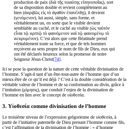
production de paix (διὰ τῆς τοιαύτης εἰπηνοποΐας), sort
de sa disposition double et revient complètement au
bien (ἀϰριβῶς εἰς τὸ ἀγαθὸν ἐπανέλθῃ), il devient
(γενόμενον), lui aussi, simple, sans forme, et
véritablement un, en sorte que le visible devient
semblable au caché, et le caché au visible (ὡς ταὐτὸν
εἶναι τῷ ϰρπτῷ τὸ φαινόμενον ϰαὶ τῷ φαινομένῳ τὸ
ϰεϰρυμένον). C’est alors que cette Béatitude prend
véritablement toute sa force, et que de tels hommes
reçoivent au sens propre le nom de fils de Dieu, eux qui
ont été déclarés heureux selon la promesse de notre
Seigneur Jésus-Christ
[74]
.
Ici se pose la question de la nature de cette véritable divinisation de
l’homme. S’agit-il tant d’un être-tout-autre de l’homme que d’un
mieux-être de ce qu’il est déjà ? C’est à la double considération de la
véritable valeur de l’homme et de sa conformation au divin, grâce à
l’imitation (μίμησις), que conduit l’enjeu de la divinisation de
l’homme en lien avec le concept de υἱοθεσία.
3. Υἱοθεσία comme divinisation de l’homme
Le troisième niveau de l’expression grégorienne de υἱοθεσία, à
partir de l’initiative paternelle de Dieu prenant l’homme comme fils,
c’est l’affirmation de la divinisation de l’homme : « d’homme