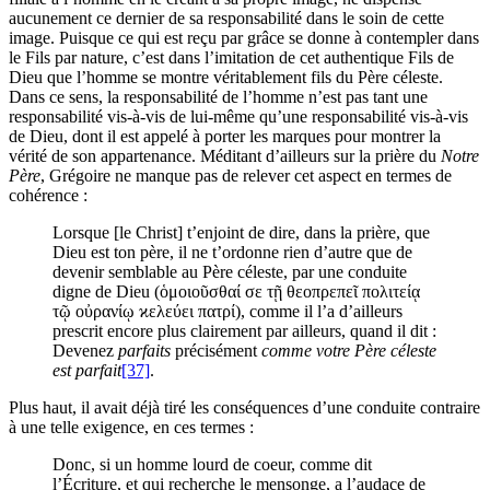
aucunement ce dernier de sa responsabilité dans le soin de cette
image. Puisque ce qui est reçu par grâce se donne à contempler dans
le Fils par nature, c’est dans l’imitation de cet authentique Fils de
Dieu que l’homme se montre véritablement fils du Père céleste.
Dans ce sens, la responsabilité de l’homme n’est pas tant une
responsabilité vis-à-vis de lui-même qu’une responsabilité vis-à-vis
de Dieu, dont il est appelé à porter les marques pour montrer la
vérité de son appartenance. Méditant d’ailleurs sur la prière du
Notre
Père
, Grégoire ne manque pas de relever cet aspect en termes de
cohérence :
Lorsque [le Christ] t’enjoint de dire, dans la prière, que
Dieu est ton père, il ne t’ordonne rien d’autre que de
devenir semblable au Père céleste, par une conduite
digne de Dieu (ὁμοιοῦσθαί σε τῇ θεοπρεπεῖ πολιτείᾳ
τῷ οὐρανίῳ ϰελεύει πατρί), comme il l’a d’ailleurs
prescrit encore plus clairement par ailleurs, quand il dit :
Devenez
parfaits
précisément
comme votre Père céleste
est parfait
[37]
.
Plus haut, il avait déjà tiré les conséquences d’une conduite contraire
à une telle exigence, en ces termes :
Donc, si un homme lourd de coeur, comme dit
l’Écriture, et qui recherche le mensonge, a l’audace de