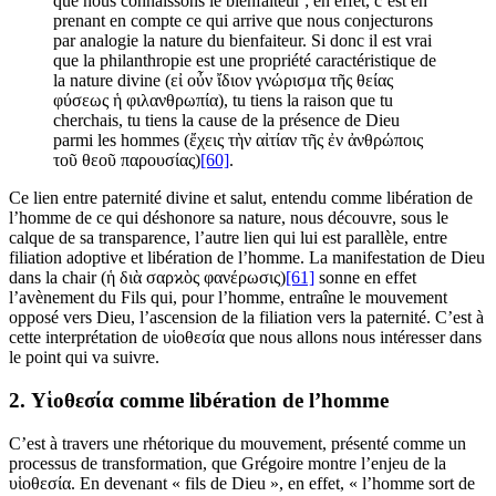
que nous connaissons le bienfaiteur ; en effet, c’est en
prenant en compte ce qui arrive que nous conjecturons
par analogie la nature du bienfaiteur. Si donc il est vrai
que la philanthropie est une propriété caractéristique de
la nature divine (εἰ οὖν ἴδιον γνώρισμα τῆς θείας
φύσεως ἡ φιλανθρωπία), tu tiens la raison que tu
cherchais, tu tiens la cause de la présence de Dieu
parmi les hommes (ἔχεις τὴν αἰτίαν τῆς ἐν ἀνθρώποις
τοῦ θεοῦ παρουσίας)
[60]
.
Ce lien entre paternité divine et salut, entendu comme libération de
l’homme de ce qui déshonore sa nature, nous découvre, sous le
calque de sa transparence, l’autre lien qui lui est parallèle, entre
filiation adoptive et libération de l’homme. La manifestation de Dieu
dans la chair (ἡ διὰ σαρϰὸς φανέρωσις)
[61]
sonne en effet
l’avènement du Fils qui, pour l’homme, entraîne le mouvement
opposé vers Dieu, l’ascension de la filiation vers la paternité. C’est à
cette interprétation de υἱοθεσία que nous allons nous intéresser dans
le point qui va suivre.
2. Υἱοθεσία comme libération de l’homme
C’est à travers une rhétorique du mouvement, présenté comme un
processus de transformation, que Grégoire montre l’enjeu de la
υἱοθεσία. En devenant « fils de Dieu », en effet, « l’homme sort de