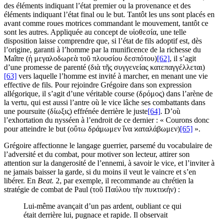
des éléments indiquant l’état premier ou la provenance et des
éléments indiquant l’état final ou le but. Tantôt les uns sont placés en
avant comme roues motrices commandant le mouvement, tantôt ce
sont les autres. Appliquée au concept de υἱοθεσία, une telle
disposition laisse comprendre que, si l’état de fils adoptif est, dès
l’origine, garanti à l’homme par la munificence de la richesse du
Maître (ἡ μεγαλοδωρεὰ τοῦ πλουσίου δεσπότου)
[62]
, il s’agit
d’une promesse de parenté (διὰ τῆς συγγενείας κατεπαγγέλλεται)
[63]
vers laquelle l’homme est invité à marcher, en menant une vie
effective de fils. Pour rejoindre Grégoire dans son expression
allégorique, il s’agit d’une véritable course (δρόμος) dans l’arène de
la vertu, qui est aussi l’antre où le vice lâche ses combattants dans
une poursuite (δίωξις) effrénée derrière le juste
[64]
. D’où
l’exhortation du nysséen à l’endroit de ce dernier : « Courons donc
pour atteindre le but (οὕτω δράμωμεν ἵνα ϰαταλάβωμεν)
[65]
».
Grégoire affectionne le langage guerrier, parsemé du vocabulaire de
l’adversité et du combat, pour motiver son lecteur, attirer son
attention sur la dangerosité de l’ennemi, à savoir le vice, et l’inviter à
ne jamais baisser la garde, si du moins il veut le vaincre et s’en
libérer. En
Beat.
2, par exemple, il recommande au chrétien la
stratégie de combat de Paul (τοῦ Παύλου τὴν πυϰτιϰήν) :
Lui-même avançait d’un pas ardent, oubliant ce qui
était derrière lui, pugnace et rapide. Il observait