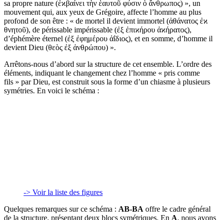
sa propre nature (ἐϰβαίνει τὴν ἑαυτοῦ φύσιν ὁ ἄνθρωπος) », un
mouvement qui, aux yeux de Grégoire, affecte l’homme au plus
profond de son être : « de mortel il devient immortel (ἀθάνατος ἐϰ
θνητοῦ), de périssable impérissable (ἐξ ἐπιϰήρου ἀϰήρατος),
d’éphémère éternel (ἐξ ἐφημέρου ἀΐδιος), et en somme, d’homme il
devient Dieu (θεὸς ἐξ ἀνθρώπου) ».
Arrêtons-nous d’abord sur la structure de cet ensemble. L’ordre des
éléments, indiquant le changement chez l’homme « pris comme
fils » par Dieu, est construit sous la forme d’un chiasme à plusieurs
symétries. En voici le schéma :
-> Voir la liste des figures
Quelques remarques sur ce schéma :
AB-BA
offre le cadre général
de la structure, présentant deux blocs symétriques. En
A
, nous avons