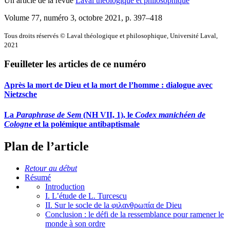
Un article de la revue
Laval théologique et philosophique
Volume 77, numéro 3, octobre 2021
, p. 397–418
Tous droits réservés © Laval théologique et philosophique, Université Laval,
2021
Feuilleter les articles de ce numéro
Après la mort de Dieu et la mort de l’homme : dialogue avec
Nietzsche
La
Paraphrase de Sem
(NH VII, 1), le
Codex manichéen de
Cologne
et la polémique antibaptismale
Plan de l’article
Retour au début
Résumé
Introduction
I. L’étude de L. Turcescu
II. Sur le socle de la φιλανθρωπία de Dieu
Conclusion : le défi de la ressemblance pour ramener le
monde à son ordre