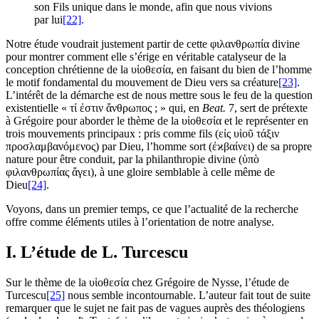
son Fils unique dans le monde, afin que nous vivions
par lui
[22]
.
Notre étude voudrait justement partir de cette φιλανθρωπία divine
pour montrer comment elle s’érige en véritable catalyseur de la
conception chrétienne de la υἱοθεσία, en faisant du bien de l’homme
le motif fondamental du mouvement de Dieu vers sa créature
[23]
.
L’intérêt de la démarche est de nous mettre sous le feu de la question
existentielle « τί ἐστιν ἄνθρωπος ; » qui, en
Beat.
7, sert de prétexte
à Grégoire pour aborder le thème de la υἱοθεσία et le représenter en
trois mouvements principaux : pris comme fils (εἰς υἱοῦ τάξιν
προσλαμβανόμενος) par Dieu, l’homme sort (ἐϰβαίνει) de sa propre
nature pour être conduit, par la philanthropie divine (ὑπὸ
φιλανθρωπίας ἄγει), à une gloire semblable à celle même de
Dieu
[24]
.
Voyons, dans un premier temps, ce que l’actualité de la recherche
offre comme éléments utiles à l’orientation de notre analyse.
I. L’étude de L. Turcescu
Sur le thème de la υἱοθεσία chez Grégoire de Nysse, l’étude de
Turcescu
[25]
nous semble incontournable. L’auteur fait tout de suite
remarquer que le sujet ne fait pas de vagues auprès des théologiens