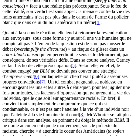
leurre d’une « conscience américaine endormie (
sleepy american
conscience
) » face à une réalité plus préoccupante. Sous le feu de
cette réalité, son verdict est sans appel : la menace contre la vie des
noirs américains n’est pas plus dans le canon de l’arme du policier
blanc que dans celui du noir américain lui-même
[4]
.
Quant à la seconde réaction, elle tend à retourner la revendication
aux envoyeurs, sous cette forme : y aurait-il une vie humaine qui ne
compterait pas ? L’enjeu de la question est de « ne pas fausser le
débat (
oversimplify the discourse
) » au risque de glisser dans un
color-blind-racism
qui en pervertirait le sens et le détournerait, par
conséquent, de ses véritables défis. Dans sa courte analyse, Carney
se fait l’écho de cette préoccupation
[5]
. Selon elle, en effet, le
combat engagé par
BLM
ne devrait pas couver une stratégie
d’
empowerment
[6]
par laquelle on chercherait plutôt à asseoir ses
propres convictions
[7]
. Un tel combat gagnerait sa noblesse en
encourageant les uns et les autres à débusquer, pour les juguler une
fois pour toutes, les facteurs d’oppression qui gangrènent la vie des
individus, quelle que soit leur appartenance raciale. En bref, il
convient tout simplement de comprendre que ce qui est
condamnable, ce n’est pas tant l’atteinte à la vie d’un individu noir
que l’atteinte à la vie humaine tout court
[8]
. McWhorter se fait plus
critique dans son analyse, en pointant du doigt la méthode
BLM
. Il
ne doute aucunement que le mouvement, sous le prétexte du
racisme, cherche « à attendrir le coeur des Américains (
to soften