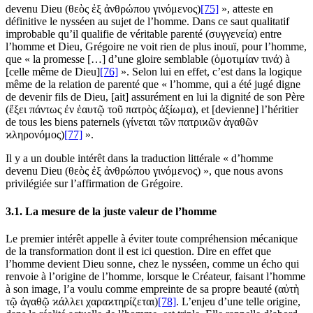
devenu Dieu (θεὸς ἐξ ἀνθρώπου γινόμενος)
[75]
», atteste en
définitive le nysséen au sujet de l’homme. Dans ce saut qualitatif
improbable qu’il qualifie de véritable parenté (συγγενεία) entre
l’homme et Dieu, Grégoire ne voit rien de plus inouï, pour l’homme,
que « la promesse […] d’une gloire semblable (ὁμοτιμίαν τινά) à
[celle même de Dieu]
[76]
». Selon lui en effet, c’est dans la logique
même de la relation de parenté que « l’homme, qui a été jugé digne
de devenir fils de Dieu, [ait] assurément en lui la dignité de son Père
(ἔξει πάντως ἐν ἑαυτῷ τοῦ πατρὸς ἀξίωμα), et [devienne] l’héritier
de tous les biens paternels (γίνεται τῶν πατριϰῶν ἀγαθῶν
ϰληρονόμος)
[77]
».
Il y a un double intérêt dans la traduction littérale « d’homme
devenu Dieu (θεὸς ἐξ ἀνθρώπου γινόμενος) », que nous avons
privilégiée sur l’affirmation de Grégoire.
3.1. La mesure de la juste valeur de l’homme
Le premier intérêt appelle à éviter toute compréhension mécanique
de la transformation dont il est ici question. Dire en effet que
l’homme devient Dieu sonne, chez le nysséen, comme un écho qui
renvoie à l’origine de l’homme, lorsque le Créateur, faisant l’homme
à son image, l’a voulu comme empreinte de sa propre beauté (αὐτὴ
τῷ ἀγαθῷ ϰάλλει χαραϰτηρίζεται)
[78]
. L’enjeu d’une telle origine,