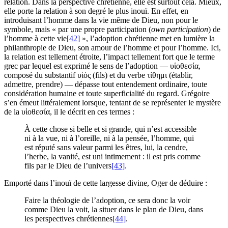
relation. Dans la perspective chrétienne, elle est surtout cela. Mieux,
elle porte la relation à son degré le plus inouï. En effet, en
introduisant l’homme dans la vie même de Dieu, non pour le
symbole, mais « par une propre participation (
own participation
) de
l’homme à cette vie
[42]
», l’adoption chrétienne met en lumière la
philanthropie de Dieu, son amour de l’homme et pour l’homme. Ici,
la relation est tellement étroite, l’impact tellement fort que le terme
grec par lequel est exprimé le sens de l’adoption — υἱοθεσία,
composé du substantif υἱός (fils) et du verbe τίθημι (établir,
admettre, prendre) — dépasse tout entendement ordinaire, toute
considération humaine et toute superficialité du regard. Grégoire
s’en émeut littéralement lorsque, tentant de se représenter le mystère
de la υἱοθεσία, il le décrit en ces termes :
À cette chose si belle et si grande, qui n’est accessible
ni à la vue, ni à l’oreille, ni à la pensée, l’homme, qui
est réputé sans valeur parmi les êtres, lui, la cendre,
l’herbe, la vanité, est uni intimement : il est pris comme
fils par le Dieu de l’univers
[43]
.
Emporté dans l’inouï de cette largesse divine, Oger de déduire :
Faire la théologie de l’adoption, ce sera donc la voir
comme Dieu la voit, la situer dans le plan de Dieu, dans
les perspectives chrétiennes
[44]
.