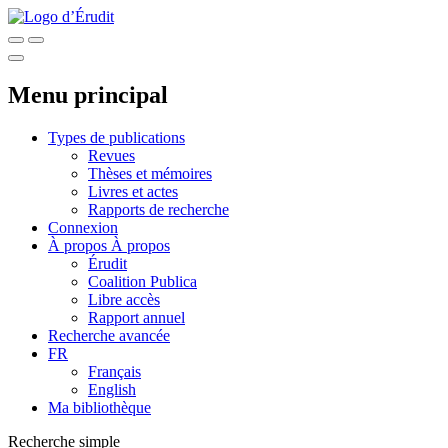
Menu principal
Types de publications
Revues
Thèses et mémoires
Livres et actes
Rapports de recherche
Connexion
À propos
À propos
Érudit
Coalition Publica
Libre accès
Rapport annuel
Recherche avancée
FR
Français
English
Ma bibliothèque
Recherche simple