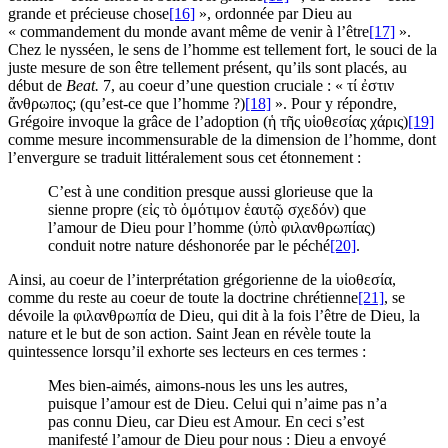
grande et précieuse chose
[16]
», ordonnée par Dieu au
« commandement du monde avant même de venir à l’être
[17]
».
Chez le nysséen, le sens de l’homme est tellement fort, le souci de la
juste mesure de son être tellement présent, qu’ils sont placés, au
début de
Beat.
7, au coeur d’une question cruciale : « τί ἐστιν
ἄνθρωπος; (qu’est-ce que l’homme ?)
[18]
». Pour y répondre,
Grégoire invoque la grâce de l’adoption (ἡ τῆς υἱοθεσίας χάρις)
[19]
comme mesure incommensurable de la dimension de l’homme, dont
l’envergure se traduit littéralement sous cet étonnement :
C’est à une condition presque aussi glorieuse que la
sienne propre (εἰς τὸ ὁμότιμον ἑαυτῷ σχεδόν) que
l’amour de Dieu pour l’homme (ὑπὸ φιλανθρωπίας)
conduit notre nature déshonorée par le péché
[20]
.
Ainsi, au coeur de l’interprétation grégorienne de la υἱοθεσία,
comme du reste au coeur de toute la doctrine chrétienne
[21]
, se
dévoile la φιλανθρωπία de Dieu, qui dit à la fois l’être de Dieu, la
nature et le but de son action. Saint Jean en révèle toute la
quintessence lorsqu’il exhorte ses lecteurs en ces termes :
Mes bien-aimés, aimons-nous les uns les autres,
puisque l’amour est de Dieu. Celui qui n’aime pas n’a
pas connu Dieu, car Dieu est Amour. En ceci s’est
manifesté l’amour de Dieu pour nous : Dieu a envoyé