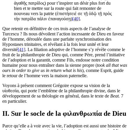
ἀγαθῆς πατρίδος) pour t’inspirer un désir plus fort du
bien et te mettre sur la route qui fait remonter de
nouveau vers la patrie (ἐπιστήσειέ σε τῇ ὁδῷ τῇ πρὸς
τὴν πατρίδα πάλιν ἐπαναγούσῃ)
[40]
.
Que retenir en définitive de ces trois aspects de l’analyse de
Turcescu ? Ils nous dévoilent l’action incessante de Dieu en faveur
de l’homme, déroulée dans une parfaite synchronisation des
Hypostases trinitaires, et révélant à la fois leur unité et leur
diversité
[41]
. La filiation adoptive de l’homme s’y révèle comme le
fruit de la philanthropie de Dieu qui, comme Père, prend l’initiative
de l’adoption et la garantit, comme Fils, endosse notre condition
humaine pour nous entraîner dans la sienne propre (
took all that was
ours in order to give us in return what is his
), comme Esprit, guide
le retour de l’homme vers la maison paternelle.
Voyons à présent comment Grégoire expose sa vision de la
υἱοθεσία, qui porte l’emblème de la philanthropie divine, dans le
développement de sa théologie en général, dans le texte de
Beat.
7
en particulier.
II. Sur le socle de la φιλανθρωπία de Dieu
Parce qu’elle a à voir avec la vie, l’adoption est aussi une histoire de