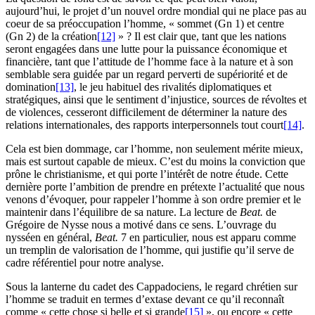
aujourd’hui, le projet d’un nouvel ordre mondial qui ne place pas au
coeur de sa préoccupation l’homme, « sommet (Gn 1) et centre
(Gn 2) de la création
[12]
» ? Il est clair que, tant que les nations
seront engagées dans une lutte pour la puissance économique et
financière, tant que l’attitude de l’homme face à la nature et à son
semblable sera guidée par un regard perverti de supériorité et de
domination
[13]
, le jeu habituel des rivalités diplomatiques et
stratégiques, ainsi que le sentiment d’injustice, sources de révoltes et
de violences, cesseront difficilement de déterminer la nature des
relations internationales, des rapports interpersonnels tout court
[14]
.
Cela est bien dommage, car l’homme, non seulement mérite mieux,
mais est surtout capable de mieux. C’est du moins la conviction que
prône le christianisme, et qui porte l’intérêt de notre étude. Cette
dernière porte l’ambition de prendre en prétexte l’actualité que nous
venons d’évoquer, pour rappeler l’homme à son ordre premier et le
maintenir dans l’équilibre de sa nature. La lecture de
Beat.
de
Grégoire de Nysse nous a motivé dans ce sens. L’ouvrage du
nysséen en général,
Beat.
7 en particulier, nous est apparu comme
un tremplin de valorisation de l’homme, qui justifie qu’il serve de
cadre référentiel pour notre analyse.
Sous la lanterne du cadet des Cappadociens, le regard chrétien sur
l’homme se traduit en termes d’extase devant ce qu’il reconnaît
comme « cette chose si belle et si grande
[15]
», ou encore « cette