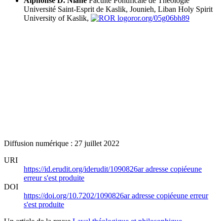
Alphonse D. Niane
Faculté Pontificale de Théologie
Université Saint-Esprit de Kaslik, Jounieh, Liban
Holy Spirit
University of Kaslik,
ror.org/05g06bh89
Diffusion numérique : 27 juillet 2022
URI
https://id.erudit.org/iderudit/1090826ar
adresse copiée
une
erreur s'est produite
DOI
https://doi.org/10.7202/1090826ar
adresse copiée
une erreur
s'est produite