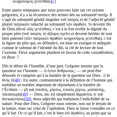
ϰληρονόμος γενέσθαι
[47]
Entre autres remarques que nous pouvons faire sur cet axiome
grégorien, il y a la récurrence des termes liés au substantif πατήρ. Il
s’agit du substantif génitif singulier τοῦ πατρός et de l’adjectif génitif
pluriel πατριϰῶν rattaché au substantif τῶν ἀγαθῶν. Si devenir fils
de Dieu (θεοῦ υἱὸς γενέσθαι), c’est à la fois revêtir la dignité du
propre père (τοῦ πατρὸς τὸ ἀξίομα σχεῖν) et devenir héritier de tout
bien paternel (τῶν πατριϰῶν ἀγαθῶν ϰληρονόμος γενέσθαι), c’est
la figure du père qui, en définitive, est mise en exergue et indiquée
comme le substrat de l’identité du fils, la clé de lecture de tout
l’axiome. Deux arguments plaident en faveur de cette considération,
en
Beat.
7.
Dès le début de l’homélie, d’une part, Grégoire montre que la
question sur l’homme — τί ἐστιν ἄνθρωπος ; — ne peut être
dénouée et comprise qu’à la lumière de la question sur Dieu : ὁ δὲ
θεὸς τί
[48]
; En outre, contrairement à la définition de l’homme qui
mobilise un nombre important de répondants à la lumière de
l’Écriture — γῆ ϰαὶ σποδός, χόρτος, ἐοιϰὸς χόρτῳ, ματαιότης,
ταλαιπωρία
[49]
— Dieu, lui, est simplement ἄφραστος τε καὶ
ἀνεκφώνητος
[50]
, deux adjectifs qui traduisent l’indicibilité de sa
nature. Pour dire Dieu, Grégoire nous oriente, non sur le terrain de
la nature, mais sur celui de l’opération. Dieu se laisse connaître en ce
qu’il fait. Or ce qu’il fait, c’est le bien (τὸ ἀγαθόν), au point que sa