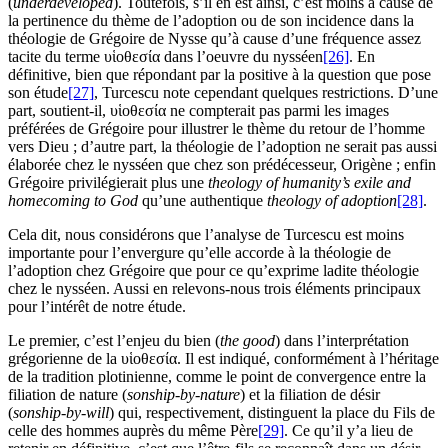
(
underdeveloped
). Toutefois, s’il en est ainsi, c’est moins à cause de
la pertinence du thème de l’adoption ou de son incidence dans la
théologie de Grégoire de Nysse qu’à cause d’une fréquence assez
tacite du terme υἱοθεσία dans l’oeuvre du nysséen
[26]
. En
définitive, bien que répondant par la positive à la question que pose
son étude
[27]
, Turcescu note cependant quelques restrictions. D’une
part, soutient-il, υἱοθεσία ne compterait pas parmi les images
préférées de Grégoire pour illustrer le thème du retour de l’homme
vers Dieu ; d’autre part, la théologie de l’adoption ne serait pas aussi
élaborée chez le nysséen que chez son prédécesseur, Origène ; enfin
Grégoire privilégierait plus une
theology of humanity’s exile and
homecoming to God
qu’une authentique
theology of adoption
[28]
.
Cela dit, nous considérons que l’analyse de Turcescu est moins
importante pour l’envergure qu’elle accorde à la théologie de
l’adoption chez Grégoire que pour ce qu’exprime ladite théologie
chez le nysséen. Aussi en relevons-nous trois éléments principaux
pour l’intérêt de notre étude.
Le premier, c’est l’enjeu du bien (
the good
) dans l’interprétation
grégorienne de la υἱοθεσία. Il est indiqué, conformément à l’héritage
de la tradition plotinienne, comme le point de convergence entre la
filiation de nature (
sonship-by-nature
) et la filiation de désir
(
sonship-by-will
) qui, respectivement, distinguent la place du Fils de
celle des hommes auprès du même Père
[29]
. Ce qu’il y’a lieu de