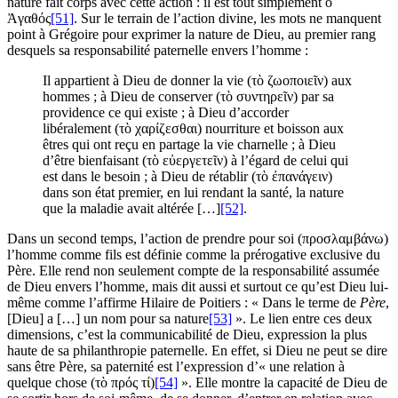
nature fait corps avec cette action : il est tout simplement ὁ
Ἀγαθός
[51]
. Sur le terrain de l’action divine, les mots ne manquent
point à Grégoire pour exprimer la nature de Dieu, au premier rang
desquels sa responsabilité paternelle envers l’homme :
Il appartient à Dieu de donner la vie (τὸ ζωοποιεῖν) aux
hommes ; à Dieu de conserver (τὸ συντηρεῖν) par sa
providence ce qui existe ; à Dieu d’accorder
libéralement (τὸ χαρίζεσθαι) nourriture et boisson aux
êtres qui ont reçu en partage la vie charnelle ; à Dieu
d’être bienfaisant (τὸ εὐεργετεῖν) à l’égard de celui qui
est dans le besoin ; à Dieu de rétablir (τὸ ἐπανάγειν)
dans son état premier, en lui rendant la santé, la nature
que la maladie avait altérée […]
[52]
.
Dans un second temps, l’action de prendre pour soi (προσλαμβάνω)
l’homme comme fils est définie comme la prérogative exclusive du
Père. Elle rend non seulement compte de la responsabilité assumée
de Dieu envers l’homme, mais dit aussi et surtout ce qu’est Dieu lui-
même comme l’affirme Hilaire de Poitiers : « Dans le terme de
Père
,
[Dieu] a […] un nom pour sa nature
[53]
». Le lien entre ces deux
dimensions, c’est la communicabilité de Dieu, expression la plus
haute de sa philanthropie paternelle. En effet, si Dieu ne peut se dire
sans être Père, sa paternité est l’expression d’« une relation à
quelque chose (τὸ πρός τί)
[54]
». Elle montre la capacité de Dieu de