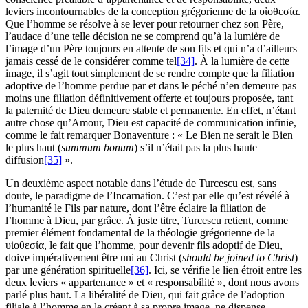
leviers incontournables de la conception grégorienne de la υἱοθεσία.
Que l’homme se résolve à se lever pour retourner chez son Père,
l’audace d’une telle décision ne se comprend qu’à la lumière de
l’image d’un Père toujours en attente de son fils et qui n’a d’ailleurs
jamais cessé de le considérer comme tel
[34]
. À la lumière de cette
image, il s’agit tout simplement de se rendre compte que la filiation
adoptive de l’homme perdue par et dans le péché n’en demeure pas
moins une filiation définitivement offerte et toujours proposée, tant
la paternité de Dieu demeure stable et permanente. En effet, n’étant
autre chose qu’Amour, Dieu est capacité de communication infinie,
comme le fait remarquer Bonaventure : « Le Bien ne serait le Bien
le plus haut (
summum bonum
) s’il n’était pas la plus haute
diffusion
[35]
».
Un deuxième aspect notable dans l’étude de Turcescu est, sans
doute, le paradigme de l’Incarnation. C’est par elle qu’est révélé à
l’humanité le Fils par nature, dont l’être éclaire la filiation de
l’homme à Dieu, par grâce. À juste titre, Turcescu retient, comme
premier élément fondamental de la théologie grégorienne de la
υἱοθεσία, le fait que l’homme, pour devenir fils adoptif de Dieu,
doive impérativement être uni au Christ (
should be joined to Christ
)
par une génération spirituelle
[36]
. Ici, se vérifie le lien étroit entre les
deux leviers « appartenance » et « responsabilité », dont nous avons
parlé plus haut. La libéralité de Dieu, qui fait grâce de l’adoption
filiale à l’homme en le créant à sa propre image, ne dispense