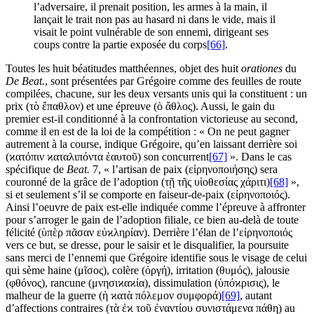
l’adversaire, il prenait position, les armes à la main, il
lançait le trait non pas au hasard ni dans le vide, mais il
visait le point vulnérable de son ennemi, dirigeant ses
coups contre la partie exposée du corps
[66]
.
Toutes les huit béatitudes matthéennes, objet des huit
orationes
du
De Beat.
, sont présentées par Grégoire comme des feuilles de route
compilées, chacune, sur les deux versants unis qui la constituent : un
prix (τὸ ἔπαθλον) et une épreuve (ὁ ἄθλος). Aussi, le gain du
premier est-il conditionné à la confrontation victorieuse au second,
comme il en est de la loi de la compétition : « On ne peut gagner
autrement à la course, indique Grégoire, qu’en laissant derrière soi
(ϰατόπιν ϰαταλιπόντα ἑαυτοῦ) son concurrent
[67]
». Dans le cas
spécifique de
Beat.
7, « l’artisan de paix (εἰρηνοποιήσης) sera
couronné de la grâce de l’adoption (τῇ τῆς υἱοθεσίας χάριτι)
[68]
»,
si et seulement s’il se comporte en faiseur-de-paix (εἰρηνοποιός).
Ainsi l’oeuvre de paix est-elle indiquée comme l’épreuve à affronter
pour s’arroger le gain de l’adoption filiale, ce bien au-delà de toute
félicité (ὑπὲρ πᾶσαν εὐϰληρίαν). Derrière l’élan de l’εἰρηνοποιός
vers ce but, se dresse, pour le saisir et le disqualifier, la poursuite
sans merci de l’ennemi que Grégoire identifie sous le visage de celui
qui sème haine (μῖσος), colère (ὀργή), irritation (θυμός), jalousie
(φθόνος), rancune (μνησιϰαϰία), dissimulation (ὑπόϰρισις), le
malheur de la guerre (ἡ ϰατὰ πόλεμον συμφορά)
[69]
, autant
d’affections contraires (τὰ ἐϰ τοῦ ἐναντίου συνιστάμενα πάθη) au