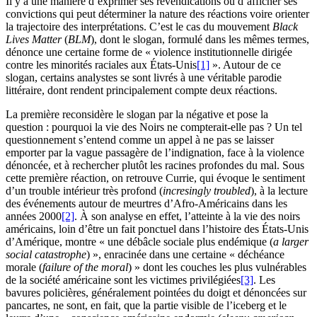
Il y a une manière d’exprimer ses revendications ou d’afficher ses
convictions qui peut déterminer la nature des réactions voire orienter
la trajectoire des interprétations. C’est le cas du mouvement
Black
Lives Matter
(
BLM
), dont le slogan, formulé dans les mêmes termes,
dénonce une certaine forme de « violence institutionnelle dirigée
contre les minorités raciales aux États-Unis
[1]
». Autour de ce
slogan, certains analystes se sont livrés à une véritable parodie
littéraire, dont rendent principalement compte deux réactions.
La première reconsidère le slogan par la négative et pose la
question : pourquoi la vie des Noirs ne compterait-elle pas ? Un tel
questionnement s’entend comme un appel à ne pas se laisser
emporter par la vague passagère de l’indignation, face à la violence
dénoncée, et à rechercher plutôt les racines profondes du mal. Sous
cette première réaction, on retrouve Currie, qui évoque le sentiment
d’un trouble intérieur très profond (
incresingly troubled
), à la lecture
des événements autour de meurtres d’Afro-Américains dans les
années 2000
[2]
. À son analyse en effet, l’atteinte à la vie des noirs
américains, loin d’être un fait ponctuel dans l’histoire des États-Unis
d’Amérique, montre « une débâcle sociale plus endémique (
a larger
social catastrophe
) », enracinée dans une certaine « déchéance
morale (
failure of the moral
) » dont les couches les plus vulnérables
de la société américaine sont les victimes privilégiées
[3]
. Les
bavures policières, généralement pointées du doigt et dénoncées sur
pancartes, ne sont, en fait, que la partie visible de l’iceberg et le