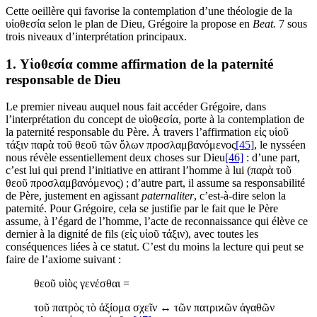
Cette oeillère qui favorise la contemplation d’une théologie de la
υἱοθεσία selon le plan de Dieu, Grégoire la propose en
Beat.
7 sous
trois niveaux d’interprétation principaux.
1. Υἱοθεσία comme affirmation de la paternité
responsable de Dieu
Le premier niveau auquel nous fait accéder Grégoire, dans
l’interprétation du concept de υἱοθεσία, porte à la contemplation de
la paternité responsable du Père. À travers l’affirmation εἰς υἱοῦ
τάξιν παρὰ τοῦ θεοῦ τῶν ὅλων προσλαμβανόμενος
[45]
, le nysséen
nous révèle essentiellement deux choses sur Dieu
[46]
: d’une part,
c’est lui qui prend l’initiative en attirant l’homme à lui (παρὰ τοῦ
θεοῦ προσλαμβανόμενος) ; d’autre part, il assume sa responsabilité
de Père, justement en agissant
paternaliter
, c’est-à-dire selon la
paternité. Pour Grégoire, cela se justifie par le fait que le Père
assume, à l’égard de l’homme, l’acte de reconnaissance qui élève ce
dernier à la dignité de fils (εἰς υἱοῦ τάξιν), avec toutes les
conséquences liées à ce statut. C’est du moins la lecture qui peut se
faire de l’axiome suivant :
θεοῦ υἱὸς γενέσθαι =
τοῦ πατρὸς τὸ ἀξίομα σχεῖν ↔ τῶν πατριϰῶν ἀγαθῶν