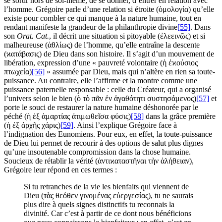
se sortir hors de soi-même, de se donner, d’entrer en relation avec
l’homme. Grégoire parle d’une relation si étroite (ὁμολογία) qu’elle
existe pour combler ce qui manque à la nature humaine, tout en
rendant manifeste la grandeur de la philanthropie divine
[55]
. Dans
son
Orat. Cat.
, il décrit une situation si pitoyable (ἐλεεινῶς) et si
malheureuse (ἀθλίως) de l’homme, qu’elle entraîne la descente
(ϰατάβασις) de Dieu dans son histoire. Il s’agit d’un mouvement de
libération, expression d’une « pauvreté volontaire (ἡ ἐϰούσιος
πτωχεία)
[56]
» assumée par Dieu, mais qui n’altère en rien sa toute-
puissance. Au contraire, elle l’affirme et la montre comme une
puissance paternelle responsable : celle du Créateur, qui a organisé
l’univers selon le bien (ὁ τὸ πᾶν ἐν ἀγαθότητι συστησάμενος)
[57]
et
porte le souci de restaurer la nature humaine déshonorée par le
péché (ἡ ἐξ ἁμαρτίας ἀτιμωθεῖσα φύσις)
[58]
dans la grâce première
(ἡ ἐξ ἀρχῆς χάρις)
[59]
. Ainsi l’explique Grégoire face à
l’indignation des Eunomiens. Pour eux, en effet, la toute-puissance
de Dieu lui permet de recourir à des options de salut plus dignes
qu’une insoutenable compromission dans la chose humaine.
Soucieux de rétablir la vérité (ἀντιϰαταστῆναι τὴν ἀλήθειαν),
Grégoire leur répond en ces termes :
Si tu retranches de la vie les bienfaits qui viennent de
Dieu (τὰς θεόθεν γινομένας εὐεργεσίας), tu ne saurais
plus dire à quels signes distinctifs tu reconnais la
divinité. Car c’est à partir de ce dont nous bénéficions