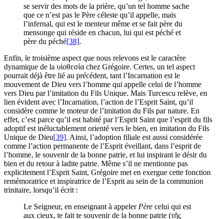
se servir des mots de la prière, qu’un tel homme sache
que ce n’est pas le Père céleste qu’il appelle, mais
l’infernal, qui est le menteur même et se fait père du
mensonge qui réside en chacun, lui qui est péché et
père du péché
[38]
.
Enfin, le troisième aspect que nous relevons est le caractère
dynamique de la υἱοθεσία chez Grégoire. Certes, un tel aspect
pourrait déjà être lié au précédent, tant l’Incarnation est le
mouvement de Dieu vers l’homme qui appelle celui de l’homme
vers Dieu par l’imitation du Fils Unique. Mais Turcescu relève, en
lien évident avec l’Incarnation, l’action de l’Esprit Saint, qu’il
considère comme le moteur de l’imitation du Fils par nature. En
effet, c’est parce qu’il est habité par l’Esprit Saint que l’esprit du fils
adoptif est inéluctablement orienté vers le bien, en imitation du Fils
Unique de Dieu
[39]
. Ainsi, l’adoption filiale est aussi considérée
comme l’action permanente de l’Esprit éveillant, dans l’esprit de
l’homme, le souvenir de la bonne patrie, et lui inspirant le désir du
bien et du retour à ladite patrie. Même s’il ne mentionne pas
explicitement l’Esprit Saint, Grégoire met en exergue cette fonction
remémoratrice et inspiratrice de l’Esprit au sein de la communion
trinitaire, lorsqu’il écrit :
Le Seigneur, en enseignant à appeler
Père
celui qui est
aux cieux, te fait te souvenir de la bonne patrie (τῆς