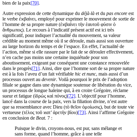
bien de la paix
[70]
.
Autre expression de cette dynamique du
déjà-là
et du
pas encore
est
le verbe ἐϰβαίνει, employé pour exprimer le mouvement de sortie de
l’homme de sa propre nature (ἐϰβαίνει τὴν ἑαυτοῦ φύσιν ὁ
ἄνθρωπος). Le recours à l’indicatif présent actif est ici très
significatif, pour indiquer l’actualité du mouvement, sa valeur
crédible au moment même où il se déroule, mais aussi son ouverture
au large horizon du temps et de l’espace. En effet, l’actualité de
l’action, même si elle rassure par le fait de se dérouler effectivement,
n’en cache pas moins une certaine inquiétude pour son
aboutissement, exigeant par conséquent une constance renouvelée
dans le progrès
[71]
. Ainsi, dire que l’homme sort de sa propre nature
est à la fois l’aveu d’un fait vérifiable
hic et nunc
, mais aussi d’un
processus ouvert au
devenir
. Voilà pourquoi le prix de l’adoption
filiale se gagne dans une dynamique soutenue de libération du vice,
un processus de longue haleine qui, à en croire Grégoire, réclame
sueur et fatigue (ἱδρώς καὶ πόνος)
[72]
. L’objectif pour l’homme,
lancé dans la course de la paix, vers la filiation divine, n’est autre
que sa ressemblance avec Dieu (τὸ θεῖον ὁμοίωσις), but de toute vie
vertueuse (τέλος τοῦ ϰατ’ ἀρετὴν βίου)
[73]
. Ainsi l’affirme Grégoire
en conclusion de
Beat.
7 :
Puisque le divin, croyons-nous, est pur, sans mélange et
sans forme, quand l’homme, grâce à une telle