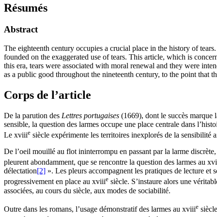
Résumés
Abstract
The eighteenth century occupies a crucial place in the history of tears
founded on the exaggerated use of tears. This article, which is concer
this era, tears were associated with moral renewal and they were inte
as a public good throughout the nineteenth century, to the point that 
Corps de l’article
De la parution des
Lettres portugaises
(1669), dont le succès marque l
sensible, la question des larmes occupe une place centrale dans l’histoir
e
Le
xviii
siècle expérimente les territoires inexplorés de la sensibilité
De l’oeil mouillé au flot ininterrompu en passant par la larme discrète
pleurent abondamment, que se rencontre la question des larmes au
xvi
délectation
[2]
». Les pleurs accompagnent les pratiques de lecture et so
e
progressivement en place au
xviii
siècle. S’instaure alors une vérita
associées, au cours du siècle, aux modes de sociabilité.
e
Outre dans les romans, l’usage démonstratif des larmes au
xviii
siècle