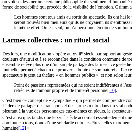
on voit se dessiner une certaine philosophie du sentiment d’humanité q
forme de sociabilité qui procède de la visibilité de l’émotion. Grimm
Les hommes sont tous amis au sortir du spectacle. Ils ont haï le 
seront trouvés bien meilleurs qu’ils ne croyaient, ils s’embrassa
le même effet. On est seul, on n’a personne témoin de son honnêt
Larmes collectives : un rituel social
e
Dès lors, une modification s’opère au
xviii
siècle par rapport au gest
douleurs d’autrui et à se reconnaître dans la condition commune de to
ensemble relève plus que d’un simple partage des larmes : ce geste lie
mutuelle, permet à chacun de prouver la bonté de son naturel et l’excel
spectateurs jugent au théâtre « en hommes publics », et non selon leurs 
Point de passions représentées qui ne soient indifférentes à l’
rétrécies de l’amour propre et de l’intérêt personnel
[10]
.
C’est bien ce concept de « sympathie » qui permet de comprendre commen
L’idée de partager des transports et des larmes rentre dans un vrai cod
pleurant à la vue des personnages eux-mêmes en pleurs, le spectateur d
e
C’est ainsi que, tandis que le
xvii
siècle accordait essentiellement une
commune à tous, donc d’une solidarité entre les êtres ; elles marquent
humaine
[12]
».