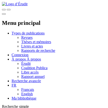
Menu principal
Types de publications
Revues
Thèses et mémoires
Livres et actes
Rapports de recherche
Connexion
À propos
À propos
Érudit
Coalition Publica
Libre accès
Rapport annuel
Recherche avancée
FR
Français
English
Ma bibliothèque
Recherche simple