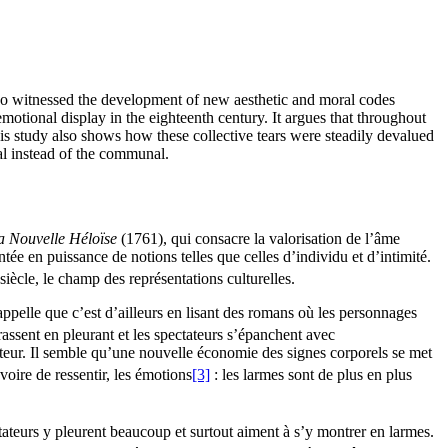
also witnessed the development of new aesthetic and moral codes
motional display in the eighteenth century. It argues that throughout
is study also shows how these collective tears were steadily devalued
ual instead of the communal.
a Nouvelle Héloïse
(1761), qui consacre la valorisation de l’âme
tée en puissance de notions telles que celles d’individu et d’intimité.
siècle, le champ des représentations culturelles.
rappelle que c’est d’ailleurs en lisant des romans où les personnages
rassent en pleurant et les spectateurs s’épanchent avec
lecteur. Il semble qu’une nouvelle économie des signes corporels se met
oire de ressentir, les émotions
[3]
: les larmes sont de plus en plus
ectateurs y pleurent beaucoup et surtout aiment à s’y montrer en larmes.