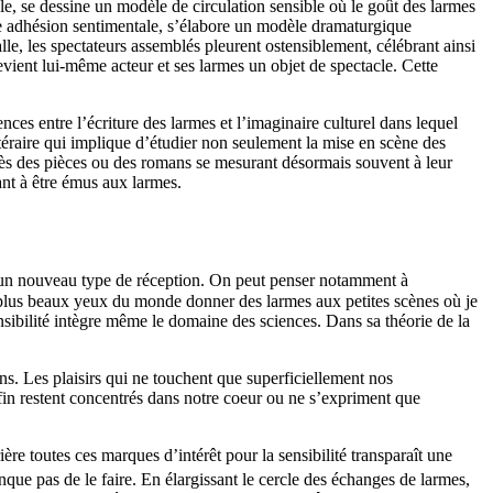
le, se dessine un modèle de circulation sensible où le goût des larmes
me adhésion sentimentale, s’élabore un modèle dramaturgique
le, les spectateurs assemblés pleurent ostensiblement, célébrant ainsi
evient lui-même acteur et ses larmes un objet de spectacle. Cette
es entre l’écriture des larmes et l’imaginaire culturel dans lequel
littéraire qui implique d’étudier non seulement la mise en scène des
uccès des pièces ou des romans se mesurant désormais souvent à leur
ant à être émus aux larmes.
un nouveau type de réception. On peut penser notamment à
s plus beaux yeux du monde donner des larmes aux petites scènes où je
nsibilité intègre même le domaine des sciences. Dans sa théorie de la
ns. Les plaisirs qui ne touchent que superficiellement nos
nfin restent concentrés dans notre coeur ou ne s’expriment que
rière toutes ces marques d’intérêt pour la sensibilité transparaît une
que pas de le faire. En élargissant le cercle des échanges de larmes,