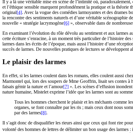
Il y a là une véritable mise en scène de l’intimité où, paradoxalement
et l’éthique sensible marquent profondément la pratique et la théorie
original
[4]
. Avec la vogue des comédies larmoyantes et des drames bour
la rencontre des sentiments naturels et d’une véritable scénographie de 
nouvelle « stratégie lacrymogène
[6]
», observable dans de nombreuses 
En examinant l’évolution du rôle dévolu au sentiment et aux larmes au 
cette écriture s’enracine, à un moment très particulier de l’histoire des
larmes dans les écrits de l’époque, mais aussi l’histoire d’une récept
succès de larmes. De nouvelles pratiques de lectures se développent al
Le plaisir des larmes
En effet, si les larmes coulent dans les romans, elles coulent aussi chez
Marmontel qui, lors des soupers de Mme Geoffrin, lisait ses contes à 
faisais gémir la nature et l’amour
[7]
». Les scènes d’effusion inondent 
nature humaine, Mistelet exprime l’idée que les larmes sont au sommet 
Tous les hommes cherchent le plaisir et les méchants comme les a
organes, se font connaître par les ris ; mais ceux dont nous som
par des larmes
[8]
.
Il s’agit donc de disqualifier les rieurs ainsi que ceux qui font rire pou
volonté des hommes de lettres de délimiter un bon usage des larmes : i