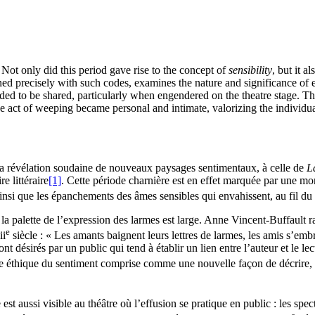
. Not only did this period gave rise to the concept of
sensibility
, but it 
ned precisely with such codes, examines the nature and significance of e
nded to be shared, particularly when engendered on the theatre stage. Th
the act of weeping became personal and intimate, valorizing the individ
a révélation soudaine de nouveaux paysages sentimentaux, à celle de
L
e littéraire
[1]
. Cette période charnière est en effet marquée par une mon
 ainsi que les épanchements des âmes sensibles qui envahissent, au fil du 
, la palette de l’expression des larmes est large. Anne Vincent-Buffault 
e
ii
siècle : « Les amants baignent leurs lettres de larmes, les amis s’emb
nt désirés par un public qui tend à établir un lien entre l’auteur et le 
ble éthique du sentiment comprise comme une nouvelle façon de décrire, v
 est aussi visible au théâtre où l’effusion se pratique en public : les sp