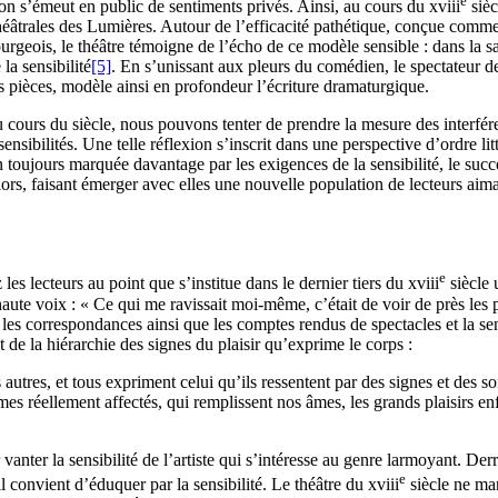
e
, on s’émeut en public de sentiments privés. Ainsi, au cours du
xviii
sièc
 théâtrales des Lumières. Autour de l’efficacité pathétique, conçue com
geois, le théâtre témoigne de l’écho de ce modèle sensible : dans la sal
la sensibilité
[5]
. En s’unissant aux pleurs du comédien, le spectateur d
pièces, modèle ainsi en profondeur l’écriture dramaturgique.
cours du siècle, nous pouvons tenter de prendre la mesure des interférenc
 sensibilités. Une telle réflexion s’inscrit dans une perspective d’ordre 
ion toujours marquée davantage par les exigences de la sensibilité, le s
ors, faisant émerger avec elles une nouvelle population de lecteurs aim
e
 les lecteurs au point que s’institue dans le dernier tiers du
xviii
siècle 
haute voix : « Ce qui me ravissait moi-même, c’était de voir de près le
les correspondances ainsi que les comptes rendus de spectacles et la se
de la hiérarchie des signes du plaisir qu’exprime le corps :
utres, et tous expriment celui qu’ils ressentent par des signes et des so
mes réellement affectés, qui remplissent nos âmes, les grands plaisirs e
r vanter la sensibilité de l’artiste qui s’intéresse au genre larmoyant. Der
e
l convient d’éduquer par la sensibilité. Le théâtre du
xviii
siècle ne man