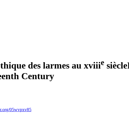
e
’éthique des larmes au
xviii
siècle
teenth Century
or.org/05wvpxv85