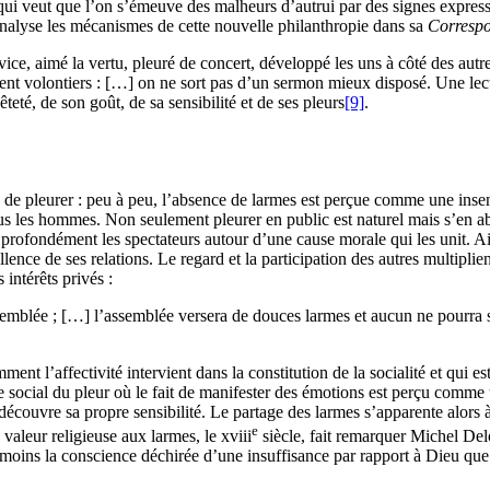
ui veut que l’on s’émeuve des malheurs d’autrui par des signes expressif
 analyse les mécanismes de cette nouvelle philanthropie dans sa
Correspo
vice, aimé la vertu, pleuré de concert, développé les uns à côté des autre
ient volontiers : […] on ne sort pas d’un sermon mieux disposé. Une lectu
eté, de son goût, de sa sensibilité et de ses pleurs
[9]
.
e de pleurer : peu à peu, l’absence de larmes est perçue comme une insen
us les hommes. Non seulement pleurer en public est naturel mais s’en ab
 profondément les spectateurs autour d’une cause morale qui les unit. Ai
lence de ses relations. Le regard et la participation des autres multipli
intérêts privés :
assemblée ; […] l’assemblée versera de douces larmes et aucun ne pourra 
t l’affectivité intervient dans la constitution de la socialité et qui e
e social du pleur où le fait de manifester des émotions est perçu comme u
écouvre sa propre sensibilité. Le partage des larmes s’apparente alors à
e
 valeur religieuse aux larmes, le
xviii
siècle, fait remarquer Michel Del
 moins la conscience déchirée d’une insuffisance par rapport à Dieu que