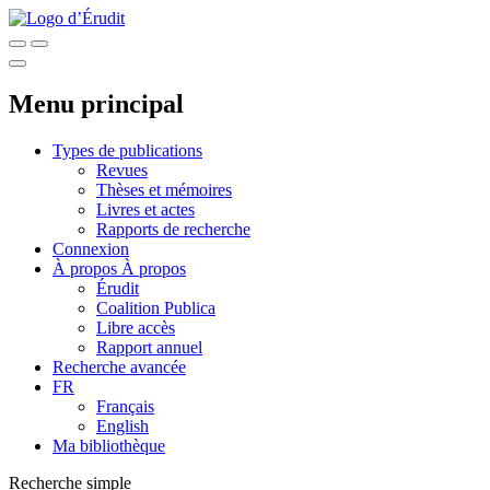
Menu principal
Types de publications
Revues
Thèses et mémoires
Livres et actes
Rapports de recherche
Connexion
À propos
À propos
Érudit
Coalition Publica
Libre accès
Rapport annuel
Recherche avancée
FR
Français
English
Ma bibliothèque
Recherche simple