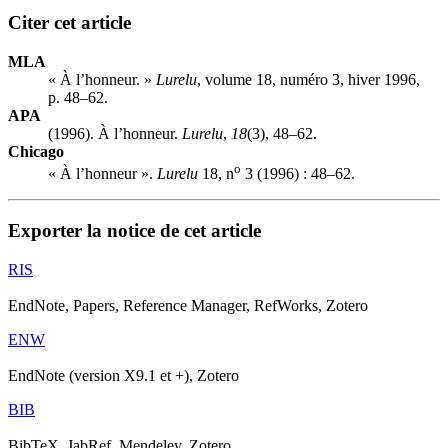
Citer cet article
MLA
« À l’honneur. »
Lurelu
, volume 18, numéro 3, hiver 1996,
p. 48–62.
APA
(1996). À l’honneur.
Lurelu
,
18
(3), 48–62.
Chicago
o
« À l’honneur ».
Lurelu
18, n
3 (1996) : 48–62.
Exporter la notice de cet article
RIS
EndNote, Papers, Reference Manager, RefWorks, Zotero
ENW
EndNote (version X9.1 et +), Zotero
BIB
BibTeX, JabRef, Mendeley, Zotero