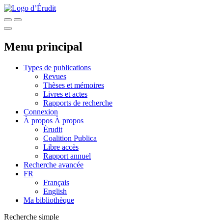
Menu principal
Types de publications
Revues
Thèses et mémoires
Livres et actes
Rapports de recherche
Connexion
À propos
À propos
Érudit
Coalition Publica
Libre accès
Rapport annuel
Recherche avancée
FR
Français
English
Ma bibliothèque
Recherche simple