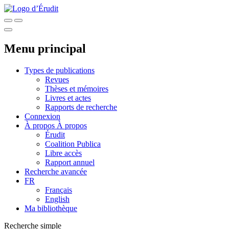
Menu principal
Types de publications
Revues
Thèses et mémoires
Livres et actes
Rapports de recherche
Connexion
À propos
À propos
Érudit
Coalition Publica
Libre accès
Rapport annuel
Recherche avancée
FR
Français
English
Ma bibliothèque
Recherche simple