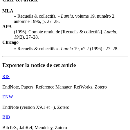
MLA
« Recueils & collectifs. »
Lurelu
, volume 19, numéro 2,
automne 1996, p. 27–28.
APA
(1996). Compte rendu de [Recueils & collectifs].
Lurelu
,
19
(2), 27–28.
Chicago
o
« Recueils & collectifs ».
Lurelu
19, n
2 (1996) : 27–28.
Exporter la notice de cet article
RIS
EndNote, Papers, Reference Manager, RefWorks, Zotero
ENW
EndNote (version X9.1 et +), Zotero
BIB
BibTeX, JabRef, Mendeley, Zotero