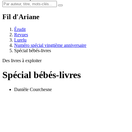
Fil d'Ariane
Érudit
Revues
Lurelu
Numéro spécial vingtième anniversaire
Spécial bébés-livres
Des livres à exploiter
Spécial bébés-livres
Danièle Courchesne