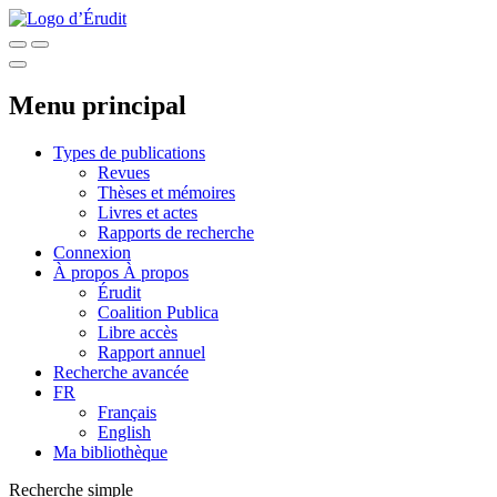
Menu principal
Types de publications
Revues
Thèses et mémoires
Livres et actes
Rapports de recherche
Connexion
À propos
À propos
Érudit
Coalition Publica
Libre accès
Rapport annuel
Recherche avancée
FR
Français
English
Ma bibliothèque
Recherche simple