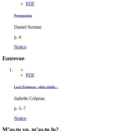
PDF
Présentation
Daniel Sernine
p. 4
Notice
Entrevue
PDF
Lucie Papineau : plein zénith…
Isabelle Crépeau
p. 5–7
Notice
M’as-tu vu, m’as-tu lu?