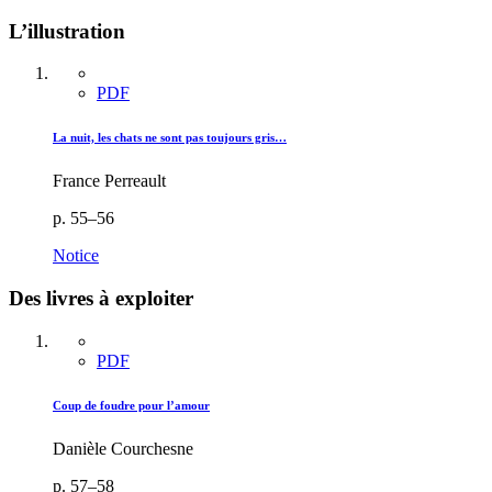
L’illustration
PDF
La nuit, les chats ne sont pas toujours gris…
France Perreault
p. 55–56
Notice
Des livres à exploiter
PDF
Coup de foudre pour l’amour
Danièle Courchesne
p. 57–58