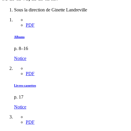
Sous la direction de Ginette Landreville
PDF
Albums
p. 8–16
Notice
PDF
Livres-cassettes
p. 17
Notice
PDF