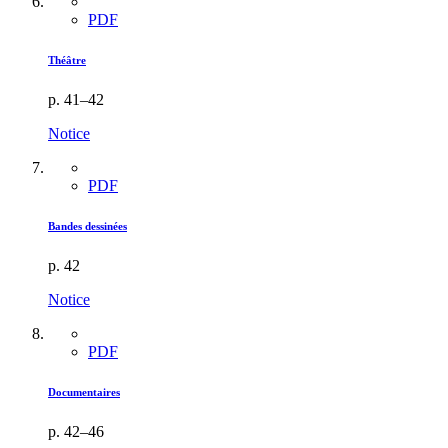
PDF
Théâtre
p. 41–42
Notice
PDF
Bandes dessinées
p. 42
Notice
PDF
Documentaires
p. 42–46