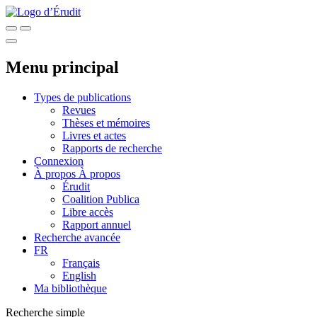
Menu principal
Types de publications
Revues
Thèses et mémoires
Livres et actes
Rapports de recherche
Connexion
À propos
À propos
Érudit
Coalition Publica
Libre accès
Rapport annuel
Recherche avancée
FR
Français
English
Ma bibliothèque
Recherche simple