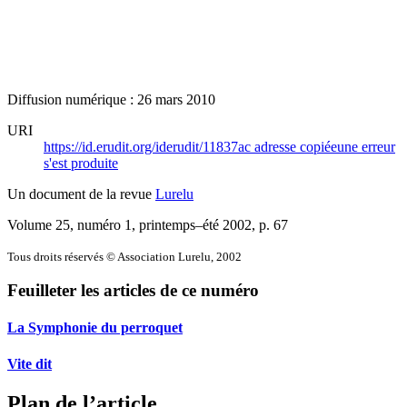
Diffusion numérique : 26 mars 2010
URI
https://id.erudit.org/iderudit/11837ac
adresse copiée
une erreur
s'est produite
Un document de la revue
Lurelu
Volume 25, numéro 1, printemps–été 2002
, p. 67
Tous droits réservés © Association Lurelu, 2002
Feuilleter les articles de ce numéro
La Symphonie du perroquet
Vite dit
Plan de l’article