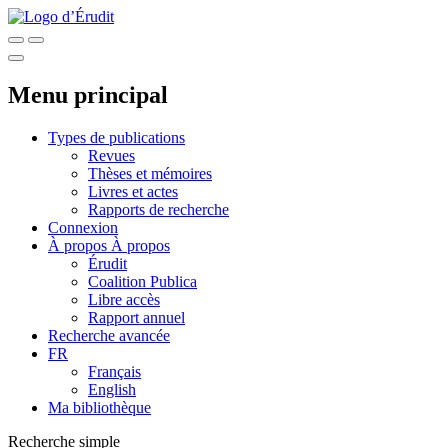
Menu principal
Types de publications
Revues
Thèses et mémoires
Livres et actes
Rapports de recherche
Connexion
À propos
À propos
Érudit
Coalition Publica
Libre accès
Rapport annuel
Recherche avancée
FR
Français
English
Ma bibliothèque
Recherche simple