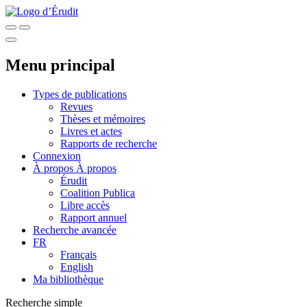
Menu principal
Types de publications
Revues
Thèses et mémoires
Livres et actes
Rapports de recherche
Connexion
À propos
À propos
Érudit
Coalition Publica
Libre accès
Rapport annuel
Recherche avancée
FR
Français
English
Ma bibliothèque
Recherche simple