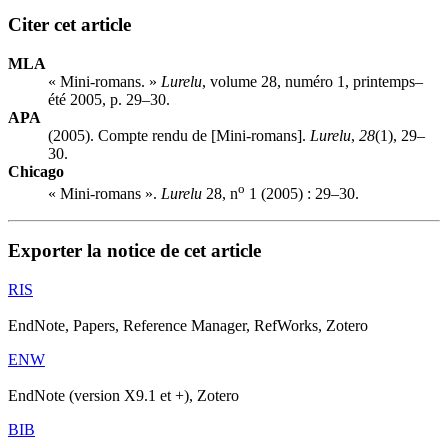
Citer cet article
MLA
« Mini-romans. »
Lurelu
, volume 28, numéro 1, printemps–
été 2005, p. 29–30.
APA
(2005). Compte rendu de [Mini-romans].
Lurelu
,
28
(1), 29–
30.
Chicago
o
« Mini-romans ».
Lurelu
28, n
1 (2005) : 29–30.
Exporter la notice de cet article
RIS
EndNote, Papers, Reference Manager, RefWorks, Zotero
ENW
EndNote (version X9.1 et +), Zotero
BIB