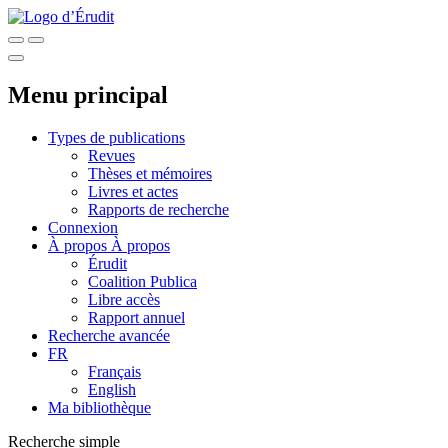
Menu principal
Types de publications
Revues
Thèses et mémoires
Livres et actes
Rapports de recherche
Connexion
À propos
À propos
Érudit
Coalition Publica
Libre accès
Rapport annuel
Recherche avancée
FR
Français
English
Ma bibliothèque
Recherche simple