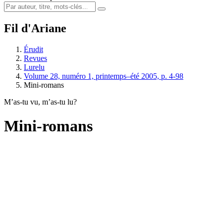
Fil d'Ariane
Érudit
Revues
Lurelu
Volume 28, numéro 1, printemps–été 2005, p. 4-98
Mini-romans
M’as-tu vu, m’as-tu lu?
Mini-romans