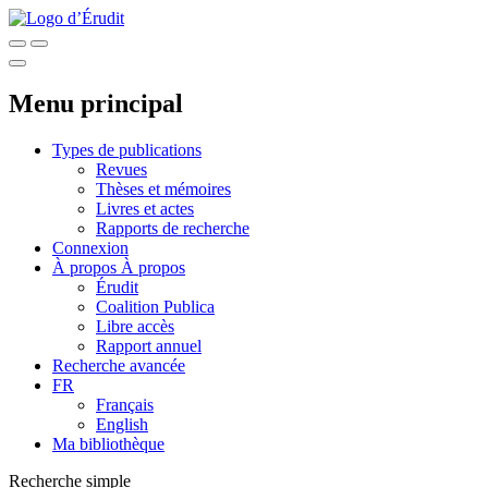
Menu principal
Types de publications
Revues
Thèses et mémoires
Livres et actes
Rapports de recherche
Connexion
À propos
À propos
Érudit
Coalition Publica
Libre accès
Rapport annuel
Recherche avancée
FR
Français
English
Ma bibliothèque
Recherche simple