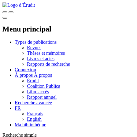
Menu principal
Types de publications
Revues
Thèses et mémoires
Livres et actes
Rapports de recherche
Connexion
À propos
À propos
Érudit
Coalition Publica
Libre accès
Rapport annuel
Recherche avancée
FR
Français
English
Ma bibliothèque
Recherche simple