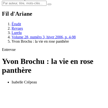
Fil d'Ariane
Érudit
Revues
Lurelu
Volume 28, numéro 3, hiver 2006, p. 4-98
Yvon Brochu : la vie en rose panthère
Entrevue
Yvon Brochu : la vie en rose
panthère
Isabelle Crépeau