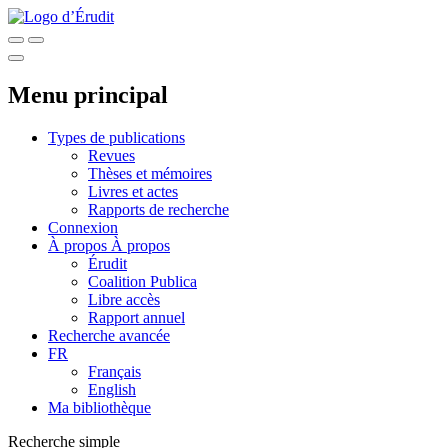
Menu principal
Types de publications
Revues
Thèses et mémoires
Livres et actes
Rapports de recherche
Connexion
À propos
À propos
Érudit
Coalition Publica
Libre accès
Rapport annuel
Recherche avancée
FR
Français
English
Ma bibliothèque
Recherche simple