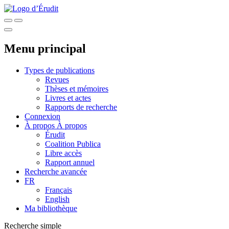
Menu principal
Types de publications
Revues
Thèses et mémoires
Livres et actes
Rapports de recherche
Connexion
À propos
À propos
Érudit
Coalition Publica
Libre accès
Rapport annuel
Recherche avancée
FR
Français
English
Ma bibliothèque
Recherche simple