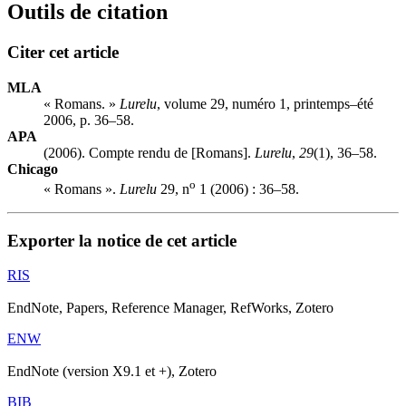
Outils de citation
Citer cet article
MLA
« Romans. »
Lurelu
, volume 29, numéro 1, printemps–été
2006, p. 36–58.
APA
(2006). Compte rendu de [Romans].
Lurelu
,
29
(1), 36–58.
Chicago
o
« Romans ».
Lurelu
29, n
1 (2006) : 36–58.
Exporter la notice de cet article
RIS
EndNote, Papers, Reference Manager, RefWorks, Zotero
ENW
EndNote (version X9.1 et +), Zotero
BIB