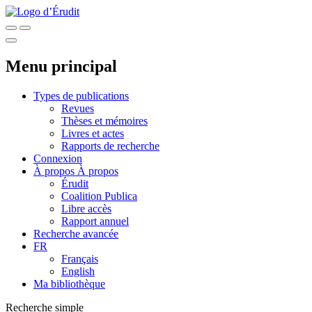
Menu principal
Types de publications
Revues
Thèses et mémoires
Livres et actes
Rapports de recherche
Connexion
À propos
À propos
Érudit
Coalition Publica
Libre accès
Rapport annuel
Recherche avancée
FR
Français
English
Ma bibliothèque
Recherche simple