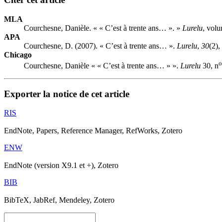
MLA
Courchesne, Danièle. « « C’est à trente ans… ». »
Lurelu
, vol
APA
Courchesne, D. (2007). « C’est à trente ans… ».
Lurelu
,
30
(2),
Chicago
o
Courchesne, Danièle « « C’est à trente ans… » ».
Lurelu
30, n
Exporter la notice de cet article
RIS
EndNote, Papers, Reference Manager, RefWorks, Zotero
ENW
EndNote (version X9.1 et +), Zotero
BIB
BibTeX, JabRef, Mendeley, Zotero