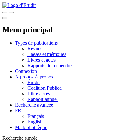
Menu principal
Types de publications
Revues
Thèses et mémoires
Livres et actes
Rapports de recherche
Connexion
À propos
À propos
Érudit
Coalition Publica
Libre accès
Rapport annuel
Recherche avancée
FR
Français
English
Ma bibliothèque
Recherche simple