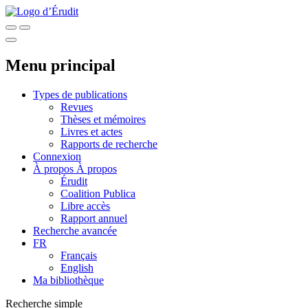
Menu principal
Types de publications
Revues
Thèses et mémoires
Livres et actes
Rapports de recherche
Connexion
À propos
À propos
Érudit
Coalition Publica
Libre accès
Rapport annuel
Recherche avancée
FR
Français
English
Ma bibliothèque
Recherche simple