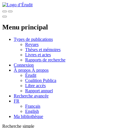
Menu principal
Types de publications
Revues
Thèses et mémoires
Livres et actes
Rapports de recherche
Connexion
À propos
À propos
Érudit
Coalition Publica
Libre accès
Rapport annuel
Recherche avancée
FR
Français
English
Ma bibliothèque
Recherche simple