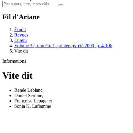
Fil d'Ariane
Érudit
Revues
Lurelu
Volume 32, numéro 1, printemps–été 2009, p. 4-106
Vite dit
Informations
Vite dit
Renée Leblanc
,
Daniel Sernine
,
Françoise Lepage
et
Sonia K. Laflamme