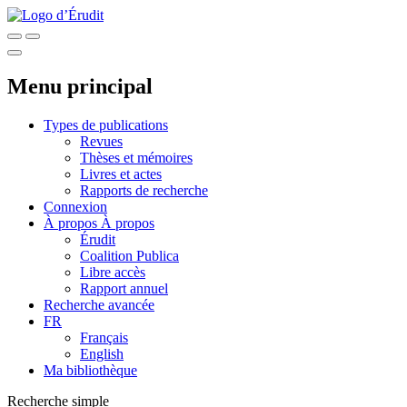
Menu principal
Types de publications
Revues
Thèses et mémoires
Livres et actes
Rapports de recherche
Connexion
À propos
À propos
Érudit
Coalition Publica
Libre accès
Rapport annuel
Recherche avancée
FR
Français
English
Ma bibliothèque
Recherche simple