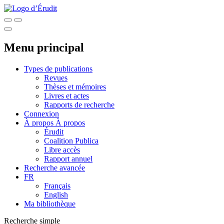
Menu principal
Types de publications
Revues
Thèses et mémoires
Livres et actes
Rapports de recherche
Connexion
À propos
À propos
Érudit
Coalition Publica
Libre accès
Rapport annuel
Recherche avancée
FR
Français
English
Ma bibliothèque
Recherche simple