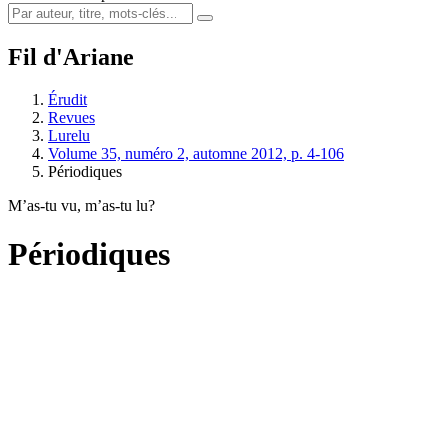
Fil d'Ariane
Érudit
Revues
Lurelu
Volume 35, numéro 2, automne 2012, p. 4-106
Périodiques
M’as-tu vu, m’as-tu lu?
Périodiques