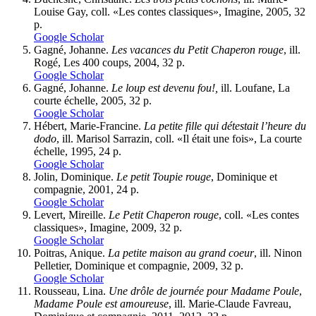
Louise Gay, coll. «Les contes classiques», Imagine, 2005, 32
p.
Google Scholar
Gagné
, Johanne.
Les vacances du Petit Chaperon rouge
, ill.
Rogé, Les 400 coups, 2004, 32 p.
Google Scholar
Gagné
, Johanne.
Le loup est devenu fou!,
ill. Loufane, La
courte échelle, 2005, 32 p.
Google Scholar
Hébert
, Marie-Francine.
La petite fille qui détestait l’heure du
dodo
, ill. Marisol Sarrazin, coll. «Il était une fois», La courte
échelle, 1995, 24 p.
Google Scholar
Jolin
, Dominique.
Le petit Toupie rouge
, Dominique et
compagnie, 2001, 24 p.
Google Scholar
Levert
, Mireille.
Le Petit Chaperon rouge
, coll. «Les contes
classiques», Imagine, 2009, 32 p.
Google Scholar
Poitras
, Anique.
La petite maison au grand coeur
, ill. Ninon
Pelletier, Dominique et compagnie, 2009, 32 p.
Google Scholar
Rousseau,
Lina.
Une drôle de journée pour Madame Poule
,
Madame Poule est amoureuse
, ill. Marie-Claude Favreau,