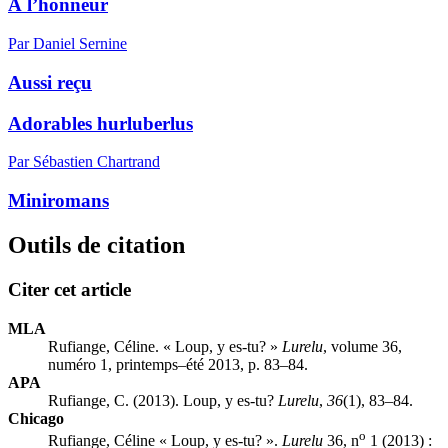
À l’honneur
Par Daniel Sernine
Aussi reçu
Adorables hurluberlus
Par Sébastien Chartrand
Miniromans
Outils de citation
Citer cet article
MLA
Rufiange, Céline. « Loup, y es-tu? »
Lurelu
, volume 36,
numéro 1, printemps–été 2013, p. 83–84.
APA
Rufiange, C. (2013). Loup, y es-tu?
Lurelu
,
36
(1), 83–84.
Chicago
o
Rufiange, Céline « Loup, y es-tu? ».
Lurelu
36, n
1 (2013) :