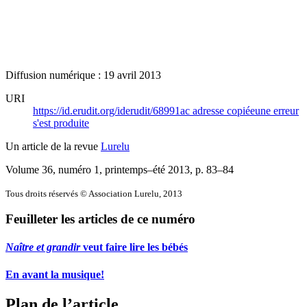
Diffusion numérique : 19 avril 2013
URI
https://id.erudit.org/iderudit/68991ac
adresse copiée
une erreur
s'est produite
Un article de la revue
Lurelu
Volume 36, numéro 1, printemps–été 2013
, p. 83–84
Tous droits réservés © Association Lurelu, 2013
Feuilleter les articles de ce numéro
Naître et grandir
veut faire lire les bébés
En avant la musique!
Plan de l’article