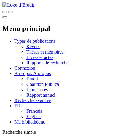
Menu principal
Types de publications
Revues
Thèses et mémoires
Livres et actes
Rapports de recherche
Connexion
À propos
À propos
Érudit
Coalition Publica
Libre accès
Rapport annuel
Recherche avancée
FR
Français
English
Ma bibliothèque
Recherche simple