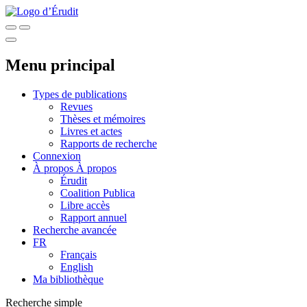
Menu principal
Types de publications
Revues
Thèses et mémoires
Livres et actes
Rapports de recherche
Connexion
À propos
À propos
Érudit
Coalition Publica
Libre accès
Rapport annuel
Recherche avancée
FR
Français
English
Ma bibliothèque
Recherche simple