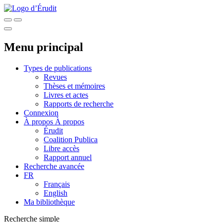
Menu principal
Types de publications
Revues
Thèses et mémoires
Livres et actes
Rapports de recherche
Connexion
À propos
À propos
Érudit
Coalition Publica
Libre accès
Rapport annuel
Recherche avancée
FR
Français
English
Ma bibliothèque
Recherche simple