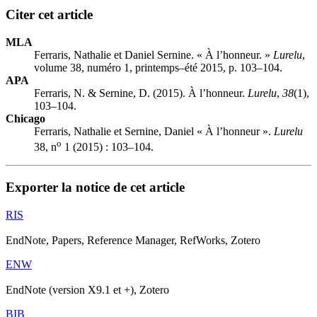
Citer cet article
MLA
Ferraris, Nathalie et Daniel Sernine. « À l’honneur. »
Lurelu
,
volume 38, numéro 1, printemps–été 2015, p. 103–104.
APA
Ferraris, N. & Sernine, D. (2015). À l’honneur.
Lurelu
,
38
(1),
103–104.
Chicago
Ferraris, Nathalie et Sernine, Daniel « À l’honneur ».
Lurelu
o
38, n
1 (2015) : 103–104.
Exporter la notice de cet article
RIS
EndNote, Papers, Reference Manager, RefWorks, Zotero
ENW
EndNote (version X9.1 et +), Zotero
BIB