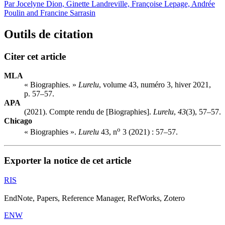
Par Jocelyne Dion, Ginette Landreville, Françoise Lepage, Andrée
Poulin and Francine Sarrasin
Outils de citation
Citer cet article
MLA
« Biographies. »
Lurelu
, volume 43, numéro 3, hiver 2021,
p. 57–57.
APA
(2021). Compte rendu de [Biographies].
Lurelu
,
43
(3), 57–57.
Chicago
o
« Biographies ».
Lurelu
43, n
3 (2021) : 57–57.
Exporter la notice de cet article
RIS
EndNote, Papers, Reference Manager, RefWorks, Zotero
ENW