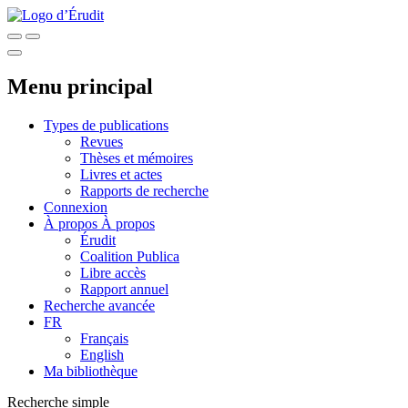
Menu principal
Types de publications
Revues
Thèses et mémoires
Livres et actes
Rapports de recherche
Connexion
À propos
À propos
Érudit
Coalition Publica
Libre accès
Rapport annuel
Recherche avancée
FR
Français
English
Ma bibliothèque
Recherche simple