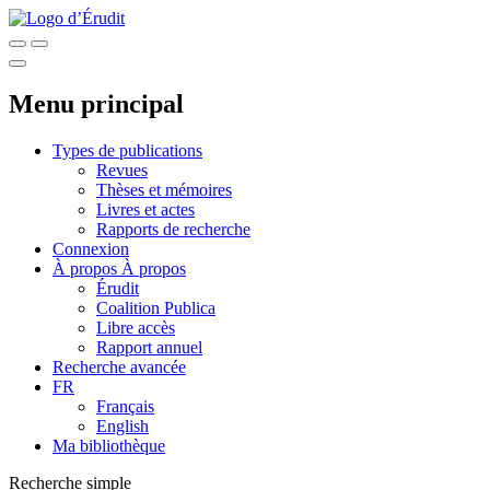
Menu principal
Types de publications
Revues
Thèses et mémoires
Livres et actes
Rapports de recherche
Connexion
À propos
À propos
Érudit
Coalition Publica
Libre accès
Rapport annuel
Recherche avancée
FR
Français
English
Ma bibliothèque
Recherche simple