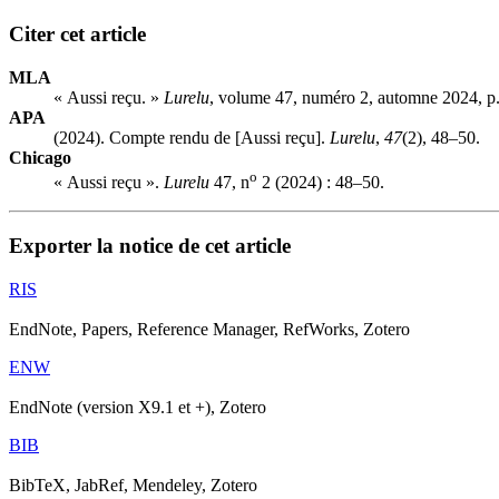
Citer cet article
MLA
« Aussi reçu. »
Lurelu
, volume 47, numéro 2, automne 2024, p
APA
(2024). Compte rendu de [Aussi reçu].
Lurelu
,
47
(2), 48–50.
Chicago
o
« Aussi reçu ».
Lurelu
47, n
2 (2024) : 48–50.
Exporter la notice de cet article
RIS
EndNote, Papers, Reference Manager, RefWorks, Zotero
ENW
EndNote (version X9.1 et +), Zotero
BIB
BibTeX, JabRef, Mendeley, Zotero