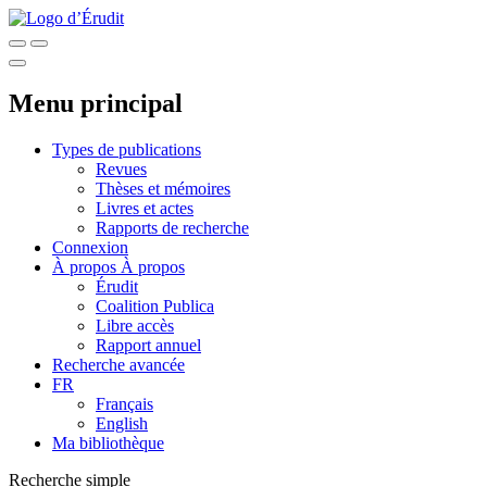
Menu principal
Types de publications
Revues
Thèses et mémoires
Livres et actes
Rapports de recherche
Connexion
À propos
À propos
Érudit
Coalition Publica
Libre accès
Rapport annuel
Recherche avancée
FR
Français
English
Ma bibliothèque
Recherche simple