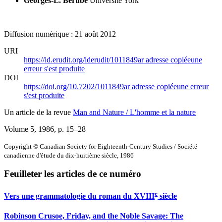
Georges-L. Bérubé
Université York
Diffusion numérique : 21 août 2012
URI
https://id.erudit.org/iderudit/1011849ar
adresse copiée
une
erreur s'est produite
DOI
https://doi.org/10.7202/1011849ar
adresse copiée
une erreur
s'est produite
Un article de la revue
Man and Nature / L'homme et la nature
Volume 5, 1986
, p. 15–28
Copyright © Canadian Society for Eighteenth-Century Studies / Société
canadienne d'étude du dix-huitième siècle, 1986
Feuilleter les articles de ce numéro
e
Vers une grammatologie du roman du
XVIII
siècle
Robinson Crusoe, Friday, and the Noble Savage: The