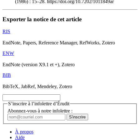
(1986) : 15–28. https://doi.org/10.7202/1011849ar
Exporter la notice de cet article
RIS
EndNote, Papers, Reference Manager, RefWorks, Zotero
ENW
EndNote (version X9.1 et +), Zotero
BIB
BibTeX, JabRef, Mendeley, Zotero
S’inscrire à l’infolettre d’Érudit
Abonnez-vous à notre infolettre :
À propos
Aide