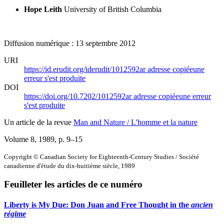
Hope Leith
University of British Columbia
Diffusion numérique : 13 septembre 2012
URI
https://id.erudit.org/iderudit/1012592ar
adresse copiée
une
erreur s'est produite
DOI
https://doi.org/10.7202/1012592ar
adresse copiée
une erreur
s'est produite
Un article de la revue
Man and Nature / L'homme et la nature
Volume 8, 1989
, p. 9–15
Copyright © Canadian Society for Eighteenth-Century Studies / Société
canadienne d'étude du dix-huitième siècle, 1989
Feuilleter les articles de ce numéro
Liberty is My Due: Don Juan and Free Thought in the
ancien
régime