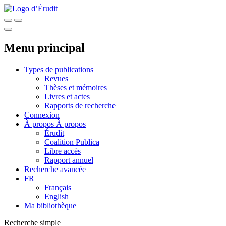
Menu principal
Types de publications
Revues
Thèses et mémoires
Livres et actes
Rapports de recherche
Connexion
À propos
À propos
Érudit
Coalition Publica
Libre accès
Rapport annuel
Recherche avancée
FR
Français
English
Ma bibliothèque
Recherche simple