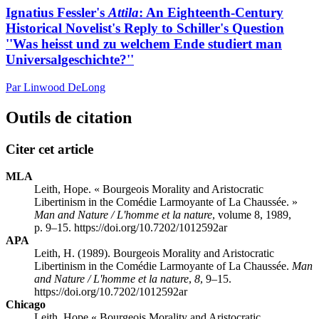
Ignatius Fessler's
Attila
: An Eighteenth-Century
Historical Novelist's Reply to Schiller's Question
''Was heisst und zu welchem Ende studiert man
Universalgeschichte?''
Par Linwood DeLong
Outils de citation
Citer cet article
MLA
Leith, Hope. « Bourgeois Morality and Aristocratic
Libertinism in the Comédie Larmoyante of La Chaussée. »
Man and Nature / L'homme et la nature
, volume 8, 1989,
p. 9–15. https://doi.org/10.7202/1012592ar
APA
Leith, H. (1989). Bourgeois Morality and Aristocratic
Libertinism in the Comédie Larmoyante of La Chaussée.
Man
and Nature / L'homme et la nature
,
8
, 9–15.
https://doi.org/10.7202/1012592ar
Chicago
Leith, Hope « Bourgeois Morality and Aristocratic