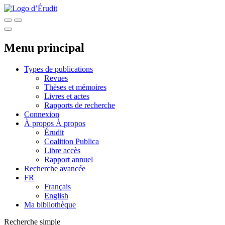
Menu principal
Types de publications
Revues
Thèses et mémoires
Livres et actes
Rapports de recherche
Connexion
À propos
À propos
Érudit
Coalition Publica
Libre accès
Rapport annuel
Recherche avancée
FR
Français
English
Ma bibliothèque
Recherche simple