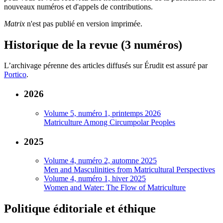
nouveaux numéros et d'appels de contributions.
Matrix
n'est pas publié en version imprimée.
Historique de la revue (3 numéros)
L’archivage pérenne des articles diffusés sur Érudit est assuré par
Portico
.
2026
Volume 5, numéro 1, printemps 2026
Matriculture Among Circumpolar Peoples
2025
Volume 4, numéro 2, automne 2025
Men and Masculinities from Matricultural Perspectives
Volume 4, numéro 1, hiver 2025
Women and Water: The Flow of Matriculture
Politique éditoriale et éthique