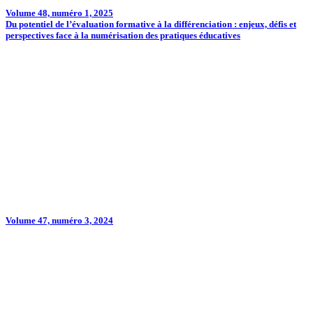
Volume 48, numéro 1, 2025
Du potentiel de l’évaluation formative à la différenciation : enjeux, défis et
perspectives face à la numérisation des pratiques éducatives
Volume 47, numéro 3, 2024