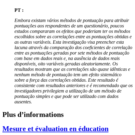
PT :
Embora existam vários métodos de pontuação para atribuir
pontuações aos respondentes de um questionário, poucos
estudos compararam os efeitos que poderiam ter os métodos
escolhidos sobre as correlações entre as pontuações obtidas e
as outras variáveis. Esta investigação visa preencher esta
lacuna através da comparação dos coeficientes de correlação
entre as pontuações geradas por sete métodos de pontuação
com base em dados reais e, na ausência de dados reais
disponíveis, oito variáveis geradas aleatoriamente. Os
resultados mostram que as correlações são quase idênticas e
nenhum método de pontuação tem um efeito sistemático
sobre a força das correlações obtidas. Este resultado é
consistente com resultados anteriores e é recomendado que os
investigadores privilegiem a utilização de um método de
pontuação simples e que pode ser utilizado com dados
ausentes.
Plus d’informations
Mesure et évaluation en éducation