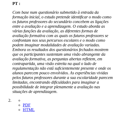
PT :
Com base num questionário submetido à entrada da
formação inicial, o estudo pretende identificar o modo como
os futuros professores do secundário concebem as ligações
entre a avaliação e a aprendizagem. O estudo aborda as
várias funções da avaliação, as diferentes formas de
avaliação formativa com as quais os futuros professores se
confrontam nos seus percursos escolares e o modo como
podem imaginar modalidades de avaliação variadas.
Embora os resultados dos questionários fechados mostrem
que os participantes sustentam uma visão abrangente da
avaliação formativa, as perguntas abertas refletem, em
contrapartida, uma visão estreita na qual o lado de
regulamentação não está suficientemente presente e onde os
alunos parecem pouco envolvidos. As experiências vividas
pelos futuros professores durante a sua escolaridade parecem
limitadas, encontrando dificuldades para imaginar a
possibilidade de integrar plenamente a avaliação nas
situações de aprendizagem.
PDF
HTML