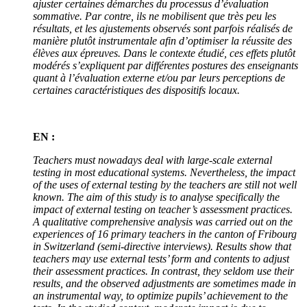
ajuster certaines démarches du processus d’évaluation
sommative. Par contre, ils ne mobilisent que très peu les
résultats, et les ajustements observés sont parfois réalisés de
manière plutôt instrumentale afin d’optimiser la réussite des
élèves aux épreuves. Dans le contexte étudié, ces effets plutôt
modérés s’expliquent par différentes postures des enseignants
quant à l’évaluation externe et/ou par leurs perceptions de
certaines caractéristiques des dispositifs locaux.
EN :
Teachers must nowadays deal with large-scale external
testing in most educational systems. Nevertheless, the impact
of the uses of external testing by the teachers are still not well
known. The aim of this study is to analyse specifically the
impact of external testing on teacher’s assessment practices.
A qualitative comprehensive analysis was carried out on the
experiences of 16 primary teachers in the canton of Fribourg
in Switzerland (semi-directive interviews). Results show that
teachers may use external tests’ form and contents to adjust
their assessment practices. In contrast, they seldom use their
results, and the observed adjustments are sometimes made in
an instrumental way, to optimize pupils’ achievement to the