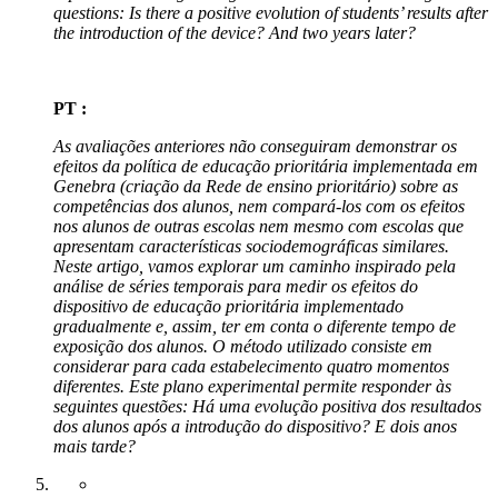
questions: Is there a positive evolution of students’ results after
the introduction of the device? And two years later?
PT :
As avaliações anteriores não conseguiram demonstrar os
efeitos da política de educação prioritária implementada em
Genebra (criação da Rede de ensino prioritário) sobre as
competências dos alunos, nem compará-los com os efeitos
nos alunos de outras escolas nem mesmo com escolas que
apresentam características sociodemográficas similares.
Neste artigo, vamos explorar um caminho inspirado pela
análise de séries temporais para medir os efeitos do
dispositivo de educação prioritária implementado
gradualmente e, assim, ter em conta o diferente tempo de
exposição dos alunos. O método utilizado consiste em
considerar para cada estabelecimento quatro momentos
diferentes. Este plano experimental permite responder às
seguintes questões: Há uma evolução positiva dos resultados
dos alunos após a introdução do dispositivo? E dois anos
mais tarde?