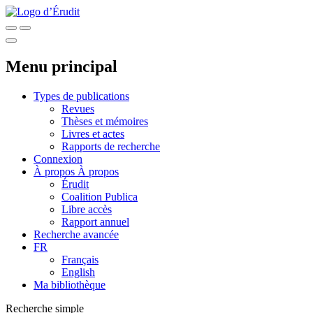
Menu principal
Types de publications
Revues
Thèses et mémoires
Livres et actes
Rapports de recherche
Connexion
À propos
À propos
Érudit
Coalition Publica
Libre accès
Rapport annuel
Recherche avancée
FR
Français
English
Ma bibliothèque
Recherche simple