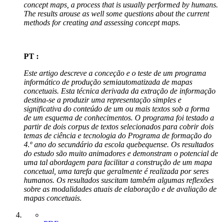
concept maps, a process that is usually performed by humans.
The results arouse as well some questions about the current
methods for creating and assessing concept maps.
PT :
Este artigo descreve a conceção e o teste de um programa
informático de produção semiautomatizada de mapas
concetuais. Esta técnica derivada da extração de informação
destina-se a produzir uma representação simples e
significativa do conteúdo de um ou mais textos sob a forma
de um esquema de conhecimentos. O programa foi testado a
partir de dois corpus de textos selecionados para cobrir dois
temas de ciência e tecnologia do Programa de formação do
4.º ano do secundário da escola quebequense. Os resultados
do estudo são muito animadores e demonstram o potencial de
uma tal abordagem para facilitar a construção de um mapa
concetual, uma tarefa que geralmente é realizada por seres
humanos. Os resultados suscitam também algumas reflexões
sobre as modalidades atuais de elaboração e de avaliação de
mapas concetuais.