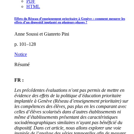
PDF
HTML
Effets du Réseau d’enseignement prioritaire à Genève : comment mesurer les
effets d’un dispositif implanté en plusieurs phases ?
Anne Soussi et Gianreto Pini
p. 101–128
Notice
Résumé
FR :
Les précédentes évaluations n’ont pas permis de mettre en
évidence des effets de la politique d’éducation prioritaire
implantée à Genève (Réseau d’enseignement prioritaire) sur
les compétences des élèves, pas plus en les comparant avec
celles d’élèves scolarisés dans d’autres établissements ni
même d’établissements présentant des caractéristiques
sociodémographiques similaires n’ayant pas bénéficié du
dispositif. Dans cet article, nous allons explorer une voie
inspirée de l’analyse des séries temporelles afin de mesurer