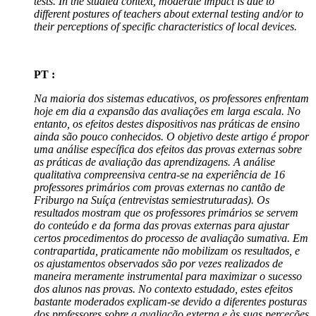
tests. In the studied context, moderate impact is due to
different postures of teachers about external testing and/or to
their perceptions of specific characteristics of local devices.
PT :
Na maioria dos sistemas educativos, os professores enfrentam
hoje em dia a expansão das avaliações em larga escala. No
entanto, os efeitos destes dispositivos nas práticas de ensino
ainda são pouco conhecidos. O objetivo deste artigo é propor
uma análise específica dos efeitos das provas externas sobre
as práticas de avaliação das aprendizagens. A análise
qualitativa compreensiva centra-se na experiência de 16
professores primários com provas externas no cantão de
Friburgo na Suíça (entrevistas semiestruturadas). Os
resultados mostram que os professores primários se servem
do conteúdo e da forma das provas externas para ajustar
certos procedimentos do processo de avaliação sumativa. Em
contrapartida, praticamente não mobilizam os resultados, e
os ajustamentos observados são por vezes realizados de
maneira meramente instrumental para maximizar o sucesso
dos alunos nas provas. No contexto estudado, estes efeitos
bastante moderados explicam-se devido a diferentes posturas
dos professores sobre a avaliação externa e às suas perceções