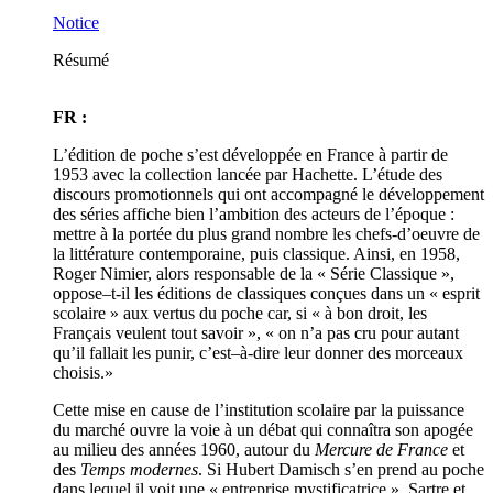
Notice
Résumé
FR :
L’édition de poche s’est développée en France à partir de
1953 avec la collection lancée par Hachette. L’étude des
discours promotionnels qui ont accompagné le développement
des séries affiche bien l’ambition des acteurs de l’époque :
mettre à la portée du plus grand nombre les chefs-d’oeuvre de
la littérature contemporaine, puis classique. Ainsi, en 1958,
Roger Nimier, alors responsable de la « Série Classique »,
oppose–t-il les éditions de classiques conçues dans un « esprit
scolaire » aux vertus du poche car, si « à bon droit, les
Français veulent tout savoir », « on n’a pas cru pour autant
qu’il fallait les punir, c’est–à-dire leur donner des morceaux
choisis.»
Cette mise en cause de l’institution scolaire par la puissance
du marché ouvre la voie à un débat qui connaîtra son apogée
au milieu des années 1960, autour du
Mercure de France
et
des
Temps modernes
. Si Hubert Damisch s’en prend au poche
dans lequel il voit une « entreprise mystificatrice », Sartre et