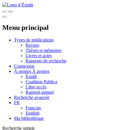
Menu principal
Types de publications
Revues
Thèses et mémoires
Livres et actes
Rapports de recherche
Connexion
À propos
À propos
Érudit
Coalition Publica
Libre accès
Rapport annuel
Recherche avancée
FR
Français
English
Ma bibliothèque
Recherche simple