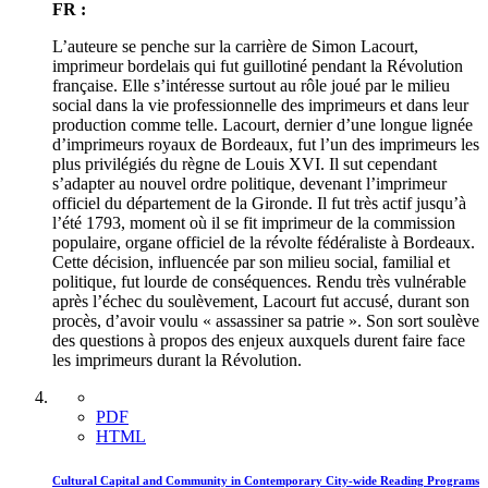
FR :
L’auteure se penche sur la carrière de Simon Lacourt,
imprimeur bordelais qui fut guillotiné pendant la Révolution
française. Elle s’intéresse surtout au rôle joué par le milieu
social dans la vie professionnelle des imprimeurs et dans leur
production comme telle. Lacourt, dernier d’une longue lignée
d’imprimeurs royaux de Bordeaux, fut l’un des imprimeurs les
plus privilégiés du règne de Louis XVI. Il sut cependant
s’adapter au nouvel ordre politique, devenant l’imprimeur
officiel du département de la Gironde. Il fut très actif jusqu’à
l’été 1793, moment où il se fit imprimeur de la commission
populaire, organe officiel de la révolte fédéraliste à Bordeaux.
Cette décision, influencée par son milieu social, familial et
politique, fut lourde de conséquences. Rendu très vulnérable
après l’échec du soulèvement, Lacourt fut accusé, durant son
procès, d’avoir voulu « assassiner sa patrie ». Son sort soulève
des questions à propos des enjeux auxquels durent faire face
les imprimeurs durant la Révolution.
PDF
HTML
Cultural Capital and Community in Contemporary City-wide Reading Programs