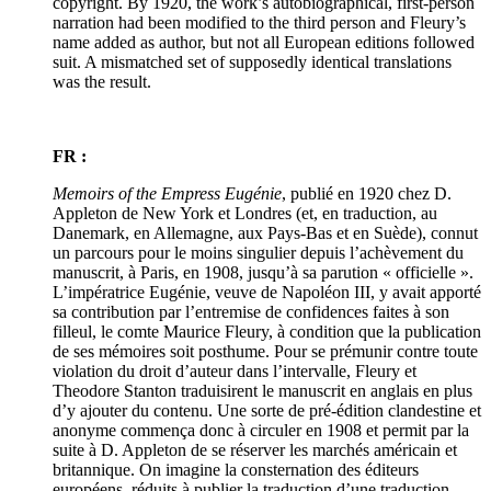
copyright. By 1920, the work’s autobiographical, first-person
narration had been modified to the third person and Fleury’s
name added as author, but not all European editions followed
suit. A mismatched set of supposedly identical translations
was the result.
FR :
Memoirs of the Empress Eugénie
, publié en 1920 chez D.
Appleton de New York et Londres (et, en traduction, au
Danemark, en Allemagne, aux Pays-Bas et en Suède), connut
un parcours pour le moins singulier depuis l’achèvement du
manuscrit, à Paris, en 1908, jusqu’à sa parution « officielle ».
L’impératrice Eugénie, veuve de Napoléon III, y avait apporté
sa contribution par l’entremise de confidences faites à son
filleul, le comte Maurice Fleury, à condition que la publication
de ses mémoires soit posthume. Pour se prémunir contre toute
violation du droit d’auteur dans l’intervalle, Fleury et
Theodore Stanton traduisirent le manuscrit en anglais en plus
d’y ajouter du contenu. Une sorte de pré-édition clandestine et
anonyme commença donc à circuler en 1908 et permit par la
suite à D. Appleton de se réserver les marchés américain et
britannique. On imagine la consternation des éditeurs
européens, réduits à publier la traduction d’une traduction.