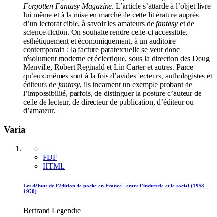
Forgotten Fantasy Magazine
. L’article s’attarde à l’objet livre
lui-même et à la mise en marché de cette littérature auprès
d’un lectorat cible, à savoir les amateurs de
fantasy
et de
science-fiction. On souhaite rendre celle-ci accessible,
esthétiquement et économiquement, à un auditoire
contemporain : la facture paratextuelle se veut donc
résolument moderne et éclectique, sous la direction des Doug
Menville, Robert Reginald et Lin Carter et autres. Parce
qu’eux-mêmes sont à la fois d’avides lecteurs, anthologistes et
éditeurs de
fantasy
, ils incarnent un exemple probant de
l’impossibilité, parfois, de distinguer la posture d’auteur de
celle de lecteur, de directeur de publication, d’éditeur ou
d’amateur.
Varia
PDF
HTML
Les débuts de l’édition de poche en France : entre l’industrie et le social (1953 –
1970)
Bertrand Legendre