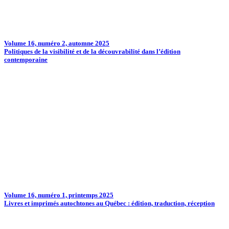
Volume 16, numéro 2, automne 2025
Politiques de la visibilité et de la découvrabilité dans l’édition
contemporaine
Volume 16, numéro 1, printemps 2025
Livres et imprimés autochtones au Québec : édition, traduction, réception