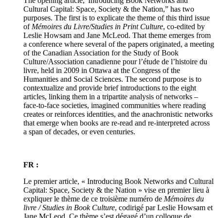
The opening article,“Introducing Book Networks and
Cultural Capital: Space, Society & the Nation,” has two
purposes. The first is to explicate the theme of this third issue
of
Mémoires du Livre/Studies in Print Culture
, co-edited by
Leslie Howsam and Jane McLeod. That theme emerges from
a conference where several of the papers originated, a meeting
of the Canadian Association for the Study of Book
Culture/Association canadienne pour l’étude de l’histoire du
livre, held in 2009 in Ottawa at the Congress of the
Humanities and Social Sciences. The second purpose is to
contextualize and provide brief introductions to the eight
articles, linking them in a tripartite analysis of networks –
face-to-face societies, imagined communities where reading
creates or reinforces identities, and the anachronistic networks
that emerge when books are re-read and re-interpreted across
a span of decades, or even centuries.
FR :
Le premier article, « Introducing Book Networks and Cultural
Capital: Space, Society & the Nation » vise en premier lieu à
expliquer le thème de ce troisième numéro de
Mémoires du
livre / Studies in Book Culture
, codirigé par Leslie Howsam et
Jane McLeod. Ce thème s’est dégagé d’un colloque de