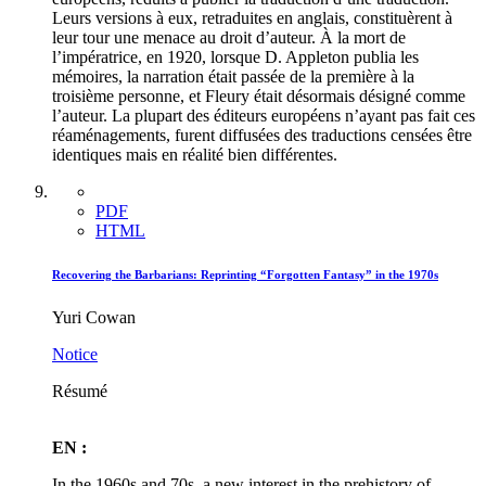
Leurs versions à eux, retraduites en anglais, constituèrent à
leur tour une menace au droit d’auteur. À la mort de
l’impératrice, en 1920, lorsque D. Appleton publia les
mémoires, la narration était passée de la première à la
troisième personne, et Fleury était désormais désigné comme
l’auteur. La plupart des éditeurs européens n’ayant pas fait ces
réaménagements, furent diffusées des traductions censées être
identiques mais en réalité bien différentes.
PDF
HTML
Recovering the Barbarians: Reprinting “Forgotten Fantasy” in the 1970s
Yuri Cowan
Notice
Résumé
EN :
In the 1960s and 70s, a new interest in the prehistory of