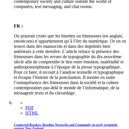
contemporary society and culture outside the world of
computers, text messaging, and chat rooms.
FR :
On pourrait croire que les binettes ou frimousses (en anglais,
emoticons
) n’appartiennent qu’à l’ère du numérique. Or on en
trouve dans des manuscrits et dans des imprimés bien
antérieurs à cette dernière. L’article retrace la présence des
frimousses dans les revues de typographie du dix-neuvième
siècle afin de comprendre le lien entre émotion, matérialité et
anthropomorphisme à l’époque de la presse typographique.
Pour ce faire, il recourt à l’analyse textuelle et typographique
et évoque l’histoire de la ponctuation. Il montre en outre
l’omniprésence des frimousses dans la société et la culture
contemporaines par-delà le monde de l’informatique, de la
messagerie texto et du clavardage.
PDF
HTML
Connected Readers: Reading Networks and Community in early twentieth-
century New Zealand