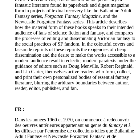
fantastic literature found its paperback and digest magazine
form in projects of textual recovery like the Ballantine Adult
Fantasy series,
Forgotten Fantasy Magazine
, and the
Newcastle Forgotten Fantasy series. This article describes
how the material form of these books speaks to their intended
audience of fans of science fiction and fantasy, and compares
the processes of editing and disseminating Victorian fantasy to
the social practices of SF fandom. In the colourful covers and
facsimile reprints of these reprints the exigencies of cheap
dissemination and the desire to make the works accessible to a
modern audience result in eclectic, modern paratexts under the
guidance of editors such as Doug Menville, Robert Reginald,
and Lin Carter, themselves active readers who form, collect,
and print their own personalized bodies of essential fantasy
literature, blurring the arbitrary boundaries between author,
reader, editor, publisher, and fan.
FR :
Dans les années 1960 et 1970, on commence à redécouvrir
des oeuvres antérieures appartenant au genre du
fantasy
et à
les diffuser par l’entremise de collections telles que Ballantine
Adult Fantasy et Newcastle Forgotten Fantasy, et de