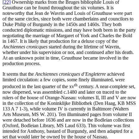
[22]
Ownership marks from the Bruges bibliophile Louis of
Gruuthuse can be found throughout the six volumes. It is
noteworthy that Jean de Wavrin and Louis of Gruuthuse were part
of the same circles, since both were chamberlains and councilors to
Duke Philip of Burgundy in the 1450s and 1460s. They both
conducted diplomatic missions, and may have both been in the party
negotiating the marriage of Margaret of York and Charles the Bold
in 1467. It is likely that production for a deluxe copy of the
Anchiennes cronicques
started during the lifetime of Wavrin,
whether under his supervision or not, and continued after his death.
At an unknown point in time, Gruuthuse became involved in the
production process.
It seems that the
Anchiennes cronicques d’Engleterre
achieved
limited circulation: a few copies, some finely illuminated, were
th
produced in the last quarter of the
xv
century. A near-complete set,
now dispersed, was assembled c.1480 and later on traced to the
rulers of the house of Orange-Nassau: volumes II, III and V are now
in the collection of the Koninklijke Bibliothek (Den Haag, KB MSS
133 A 7 1-3), while volume IV is currently in Baltimore (Walters
Arts Museum, MS W. 201). Ten illuminated pages from volume II
were detached before 1636 and are now in the Bodleian collections
(Oxford, Bodleian Library, MS Laud 633). This volume was first
intended for Anthony, bastard of Burgundy, and then adapted for a
set that would later be owned by the house of Nassau.