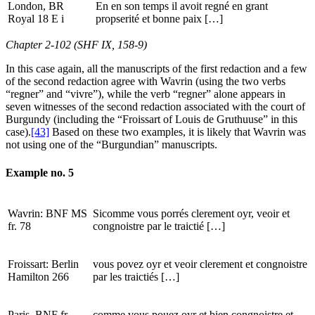
London, BR
En en son temps il avoit regné en grant
Royal 18 E i
propserité et bonne paix […]
Chapter 2-102 (SHF IX, 158-9)
In this case again, all the manuscripts of the first redaction and a few
of the second redaction agree with Wavrin (using the two verbs
“regner” and “vivre”), while the verb “regner” alone appears in
seven witnesses of the second redaction associated with the court of
Burgundy (including the “Froissart of Louis de Gruthuuse” in this
case).
[43]
Based on these two examples, it is likely that Wavrin was
not using one of the “Burgundian” manuscripts.
Example no. 5
Wavrin: BNF MS
Sicomme vous porrés clerement oyr, veoir et
fr. 78
congnoistre par le traictié […]
Froissart: Berlin
vous povez oyr et veoir clerement et congnoistre
Hamilton 266
par les traictiés […]
Paris, BNF fr.
comme vous pouez oyr et bien congnoistre et