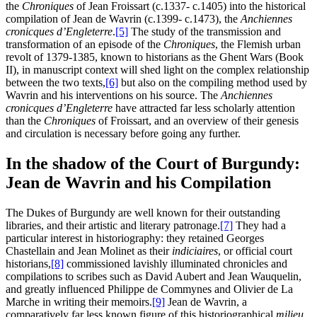
the
Chroniques
of Jean Froissart (c.1337- c.1405) into the historical
compilation of Jean de Wavrin (c.1399- c.1473), the
Anchiennes
cronicques d’Engleterre
.
[5]
The study of the transmission and
transformation of an episode of the
Chroniques
, the Flemish urban
revolt of 1379-1385, known to historians as the Ghent Wars (Book
II), in manuscript context will shed light on the complex relationship
between the two texts,
[6]
but also on the compiling method used by
Wavrin and his interventions on his source. The
Anchiennes
cronicques d’Engleterre
have attracted far less scholarly attention
than the
Chroniques
of Froissart, and an overview of their genesis
and circulation is necessary before going any further.
In the shadow of the Court of Burgundy:
Jean de Wavrin and his Compilation
The Dukes of Burgundy are well known for their outstanding
libraries, and their artistic and literary patronage.
[7]
They had a
particular interest in historiography: they retained Georges
Chastellain and Jean Molinet as their
indiciaires
, or official court
historians,
[8]
commissioned lavishly illuminated chronicles and
compilations to scribes such as David Aubert and Jean Wauquelin,
and greatly influenced Philippe de Commynes and Olivier de La
Marche in writing their memoirs.
[9]
Jean de Wavrin, a
comparatively far less known figure of this historiographical
milieu