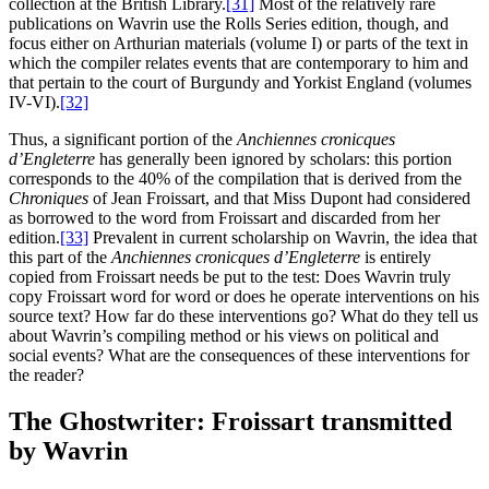
collection at the British Library.
[31]
Most of the relatively rare
publications on Wavrin use the Rolls Series edition, though, and
focus either on Arthurian materials (volume I) or parts of the text in
which the compiler relates events that are contemporary to him and
that pertain to the court of Burgundy and Yorkist England (volumes
IV-VI).
[32]
Thus, a significant portion of the
Anchiennes cronicques
d’Engleterre
has generally been ignored by scholars: this portion
corresponds to the 40% of the compilation that is derived from the
Chroniques
of Jean Froissart, and that Miss Dupont had considered
as borrowed to the word from Froissart and discarded from her
edition.
[33]
Prevalent in current scholarship on Wavrin, the idea that
this part of the
Anchiennes cronicques d’Engleterre
is entirely
copied from Froissart needs be put to the test: Does Wavrin truly
copy Froissart word for word or does he operate interventions on his
source text? How far do these interventions go? What do they tell us
about Wavrin’s compiling method or his views on political and
social events? What are the consequences of these interventions for
the reader?
The Ghostwriter: Froissart transmitted
by Wavrin