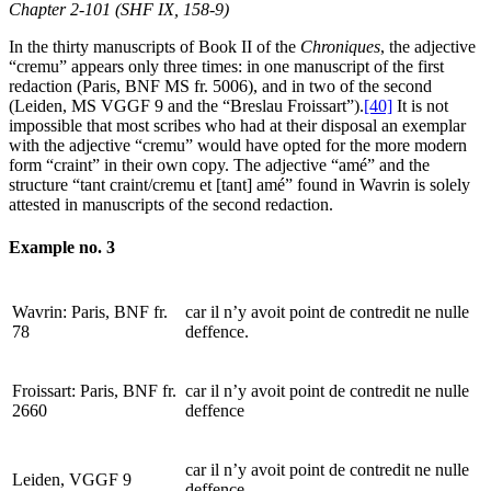
Chapter 2-101 (SHF IX, 158-9)
In the thirty manuscripts of Book II of the
Chroniques
, the adjective
“cremu” appears only three times: in one manuscript of the first
redaction (Paris, BNF MS fr. 5006), and in two of the second
(Leiden, MS VGGF 9 and the “Breslau Froissart”).
[40]
It is not
impossible that most scribes who had at their disposal an exemplar
with the adjective “cremu” would have opted for the more modern
form “craint” in their own copy. The adjective “amé” and the
structure “tant craint/cremu et [tant] amé” found in Wavrin is solely
attested in manuscripts of the second redaction.
Example no. 3
Wavrin: Paris, BNF fr.
car il n’y avoit point de contredit ne nulle
78
deffence.
Froissart: Paris, BNF fr.
car il n’y avoit point de contredit ne nulle
2660
deffence
car il n’y avoit point de contredit ne nulle
Leiden, VGGF 9
deffence