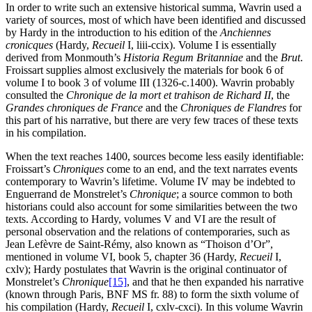
In order to write such an extensive historical summa, Wavrin used a
variety of sources, most of which have been identified and discussed
by Hardy in the introduction to his edition of the
Anchiennes
cronicques
(Hardy,
Recueil
I, liii-ccix). Volume I is essentially
derived from Monmouth’s
Historia Regum Britanniae
and the
Brut
.
Froissart supplies almost exclusively the materials for book 6 of
volume I to book 3 of volume III (1326-c.1400). Wavrin probably
consulted the
Chronique de la mort et trahison de Richard II
, the
Grandes chroniques de France
and the
Chroniques de Flandres
for
this part of his narrative, but there are very few traces of these texts
in his compilation.
When the text reaches 1400, sources become less easily identifiable:
Froissart’s
Chroniques
come to an end, and the text narrates events
contemporary to Wavrin’s lifetime. Volume IV may be indebted to
Enguerrand de Monstrelet’s
Chronique
; a source common to both
historians could also account for some similarities between the two
texts. According to Hardy, volumes V and VI are the result of
personal observation and the relations of contemporaries, such as
Jean Lefèvre de Saint-Rémy, also known as “Thoison d’Or”,
mentioned in volume VI, book 5, chapter 36 (Hardy,
Recueil
I,
cxlv); Hardy postulates that Wavrin is the original continuator of
Monstrelet’s
Chronique
[15]
, and that he then expanded his narrative
(known through Paris, BNF MS fr. 88) to form the sixth volume of
his compilation (Hardy,
Recueil
I, cxlv-cxci). In this volume Wavrin