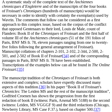
A systematic study of the complete text of the
Anchiennes
chronicques d’Engleterre
and of the manuscripts of the four books
of Froissart’s
Chroniques
(hundreds of manuscripts) would be
necessary in order to identify with certainty the exemplar(s) used by
Wavrin. The comments that follow can be considered as a first
approach to this complex issue, based on the corpus of the conflict
that opposed Gentenaars to their lord, Louis de Male, count of
Flanders: Book II of the
Chroniques
of Froissart and the first half of
volume III of the
Anchiennes chronicques
(51 of the 191 folios of
Paris, BNF MS fr. 78, eleven passages ranging from one to twenty-
five folios following the general arrangement of Froissart).
Manuscript collations of chapters 2-101, 2-102, 2-344, 2-500, 2-
501, and 2-502 of Book II of Froissart
[34]
and of the corresponding
passages in Paris, BNF MS fr. 78 have been established.
Transcriptions of the examples below can all be found in
The Online
Froissart
.
[35]
The manuscript tradition of the
Chroniques
of Froissart is both
extensive and complex; scholars have expertly discussed many
aspects of this tradition.
[36]
In his paper “Book II of Froissart’s
Chronicles
: The Leiden MS and the rest of the manuscript tradition”,
Godfried Croenen has shown the progression from the first
redaction of book II (witness: Paris, Arsenal MS 5188) to the second
(witness: Leiden, MS VGGGF 9) and the third redactions (Chicago,
Newberry Library, MS Case F.37.), based on chapter 500.
[37]