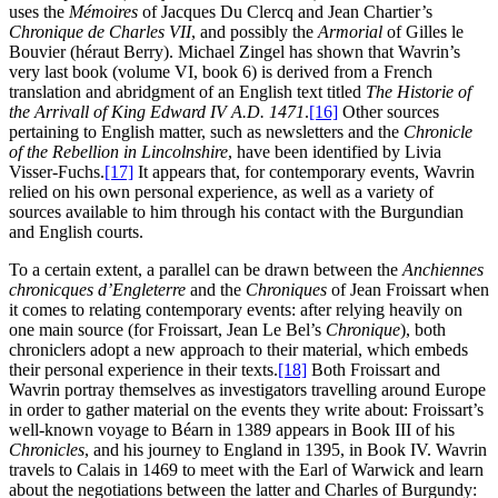
uses the
Mémoires
of Jacques Du Clercq and Jean Chartier’s
Chronique de Charles VII
, and possibly the
Armorial
of Gilles le
Bouvier (héraut Berry). Michael Zingel has shown that Wavrin’s
very last book (volume VI, book 6) is derived from a French
translation and abridgment of an English text titled
The Historie of
the Arrivall of King Edward IV A.D. 1471
.
[16]
Other sources
pertaining to English matter, such as newsletters and the
Chronicle
of the Rebellion in Lincolnshire
, have been identified by Livia
Visser-Fuchs.
[17]
It appears that, for contemporary events, Wavrin
relied on his own personal experience, as well as a variety of
sources available to him through his contact with the Burgundian
and English courts.
To a certain extent, a parallel can be drawn between the
Anchiennes
chronicques d’Engleterre
and the
Chroniques
of Jean Froissart when
it comes to relating contemporary events: after relying heavily on
one main source (for Froissart, Jean Le Bel’s
Chronique
), both
chroniclers adopt a new approach to their material, which embeds
their personal experience in their texts.
[18]
Both Froissart and
Wavrin portray themselves as investigators travelling around Europe
in order to gather material on the events they write about: Froissart’s
well-known voyage to Béarn in 1389 appears in Book III of his
Chronicles
, and his journey to England in 1395, in Book IV. Wavrin
travels to Calais in 1469 to meet with the Earl of Warwick and learn
about the negotiations between the latter and Charles of Burgundy: