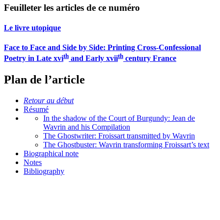
Feuilleter les articles de ce numéro
Le livre utopique
Face to Face and Side by Side: Printing Cross-Confessional
th
th
Poetry in Late
xvi
and Early
xvii
century France
Plan de l’article
Retour au début
Résumé
In the shadow of the Court of Burgundy: Jean de
Wavrin and his Compilation
The Ghostwriter: Froissart transmitted by Wavrin
The Ghostbuster: Wavrin transforming Froissart’s text
Biographical note
Notes
Bibliography