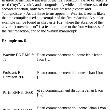
In three of the four witnesses of the first redaction, a triad of verbs is
used (“oyr”, “veoir”, and “congnoistre”, while in all witnesses of the
second redaction, only two terms are present (“veoir” and
“congnoistre”). As the three terms appear in Wavrin, it seems likely
that the compiler used an exemplar of the first redaction. A similar
example can be found in chapter 2-102, where the absence of the
adverb “couvertement” is a feature unique to the four witnesses of
the first redaction, and to the Wavrin manuscript:
Example no. 6
Wavrin: BNF MS fr.
Et au commandement du conte ledit Jehan
78
Iyon […]
Froissart: Berlin
Et au commendement du conte Jehan Lion
Hamilton 266
[…]
et au commandement du conte Jehan Lyon
Paris, BNF fr. 2660
[…]
Et au commandement dou conte Jehan Lyon