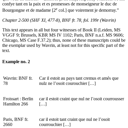
confye tant en la paix et es promesses de monseigneur le duc de
e
Bourgongne et de madame [2
col.] que voirement je demorray.”
Chapter 2-500 (SHF XI, 477-8), BNF fr. 78, fol. 199r (Wavrin)
This text appears in all but four witnesses of Book II (Leiden, MS
VGGF 9; Brussels, KBR MS IV 1102; Paris, BNF n.a.f. MS 9606;
Chicago, MS Case F.37.2); thus, none of these manuscripts could be
the exemplar used by Wavrin, at least not for this specific part of the
text.
Example no. 2
Wavrin: BNF fr.
Car il estoit au pays tant cremus et amés que
78
nulz ne l’osoit courouchier […]
Froissart : Berlin
car il estoit craint que nul ne l’osoit courrousser
Hamilton 266
[…]
Paris, BNF fr.
car il estoit tant craint que nul ne l’osoit
2660
courrouchier […]