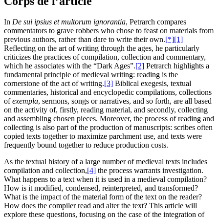
Corps de l’article
In
De sui ipsius et multorum ignorantia
, Petrarch compares
commentators to grave robbers who chose to feast on materials from
previous authors, rather than dare to write their own.
[*]
[1]
Reflecting on the art of writing through the ages, he particularly
criticizes the practices of compilation, collection and commentary,
which he associates with the “Dark Ages”.
[2]
Petrarch highlights a
fundamental principle of medieval writing: reading is the
cornerstone of the act of writing.
[3]
Biblical exegesis, textual
commentaries, historical and encyclopedic compilations, collections
of
exempla
, sermons, songs or narratives, and so forth, are all based
on the activity of, firstly, reading material, and secondly, collecting
and assembling chosen pieces. Moreover, the process of reading and
collecting is also part of the production of manuscripts: scribes often
copied texts together to maximize parchment use, and texts were
frequently bound together to reduce production costs.
As the textual history of a large number of medieval texts includes
compilation and collection,
[4]
the process warrants investigation.
What happens to a text when it is used in a medieval compilation?
How is it modified, condensed, reinterpreted, and transformed?
What is the impact of the material form of the text on the reader?
How does the compiler read and alter the text? This article will
explore these questions, focusing on the case of the integration of