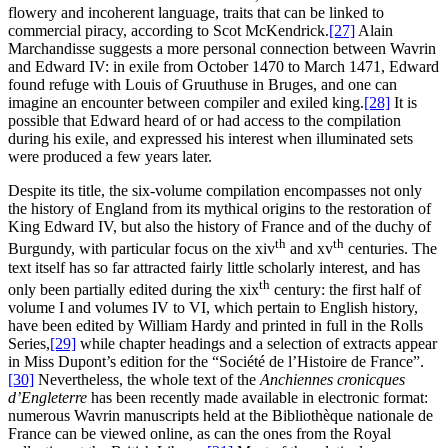
flowery and incoherent language, traits that can be linked to
commercial piracy, according to Scot McKendrick.
[27]
Alain
Marchandisse suggests a more personal connection between Wavrin
and Edward IV: in exile from October 1470 to March 1471, Edward
found refuge with Louis of Gruuthuse in Bruges, and one can
imagine an encounter between compiler and exiled king.
[28]
It is
possible that Edward heard of or had access to the compilation
during his exile, and expressed his interest when illuminated sets
were produced a few years later.
Despite its title, the six-volume compilation encompasses not only
the history of England from its mythical origins to the restoration of
King Edward IV, but also the history of France and of the duchy of
th
th
Burgundy, with particular focus on the
xiv
and
xv
centuries. The
text itself has so far attracted fairly little scholarly interest, and has
th
only been partially edited during the
xix
century: the first half of
volume I and volumes IV to VI, which pertain to English history,
have been edited by William Hardy and printed in full in the Rolls
Series,
[29]
while chapter headings and a selection of extracts appear
in Miss Dupont’s edition for the “Société de l’Histoire de France”.
[30]
Nevertheless, the whole text of the
Anchiennes cronicques
d’Engleterre
has been recently made available in electronic format:
numerous Wavrin manuscripts held at the Bibliothèque nationale de
France can be viewed online, as can the ones from the Royal