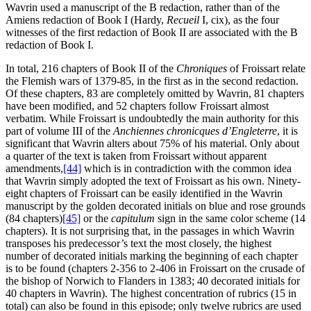
Wavrin used a manuscript of the B redaction, rather than of the
Amiens redaction of Book I (Hardy,
Recueil
I, cix), as the four
witnesses of the first redaction of Book II are associated with the B
redaction of Book I.
In total, 216 chapters of Book II of the
Chroniques
of Froissart relate
the Flemish wars of 1379-85, in the first as in the second redaction.
Of these chapters, 83 are completely omitted by Wavrin, 81 chapters
have been modified, and 52 chapters follow Froissart almost
verbatim. While Froissart is undoubtedly the main authority for this
part of volume III of the
Anchiennes chronicques d’Engleterre
, it is
significant that Wavrin alters about 75% of his material. Only about
a quarter of the text is taken from Froissart without apparent
amendments,
[44]
which is in contradiction with the common idea
that Wavrin simply adopted the text of Froissart as his own. Ninety-
eight chapters of Froissart can be easily identified in the Wavrin
manuscript by the golden decorated initials on blue and rose grounds
(84 chapters)
[45]
or the
capitulum
sign in the same color scheme (14
chapters). It is not surprising that, in the passages in which Wavrin
transposes his predecessor’s text the most closely, the highest
number of decorated initials marking the beginning of each chapter
is to be found (chapters 2-356 to 2-406 in Froissart on the crusade of
the bishop of Norwich to Flanders in 1383; 40 decorated initials for
40 chapters in Wavrin). The highest concentration of rubrics (15 in
total) can also be found in this episode; only twelve rubrics are used