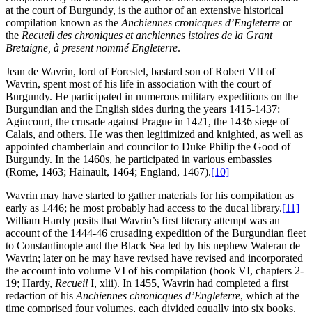
at the court of Burgundy, is the author of an extensive historical
compilation known as the
Anchiennes cronicques d’Engleterre
or
the
Recueil des chroniques et anchiennes istoires de la Grant
Bretaigne, à present nommé Engleterre
.
Jean de Wavrin, lord of Forestel, bastard son of Robert VII of
Wavrin, spent most of his life in association with the court of
Burgundy. He participated in numerous military expeditions on the
Burgundian and the English sides during the years 1415-1437:
Agincourt, the crusade against Prague in 1421, the 1436 siege of
Calais, and others. He was then legitimized and knighted, as well as
appointed chamberlain and councilor to Duke Philip the Good of
Burgundy. In the 1460s, he participated in various embassies
(Rome, 1463; Hainault, 1464; England, 1467).
[10]
Wavrin may have started to gather materials for his compilation as
early as 1446; he most probably had access to the ducal library.
[11]
William Hardy posits that Wavrin’s first literary attempt was an
account of the 1444-46 crusading expedition of the Burgundian fleet
to Constantinople and the Black Sea led by his nephew Waleran de
Wavrin; later on he may have revised have revised and incorporated
the account into volume VI of his compilation (book VI, chapters 2-
19; Hardy,
Recueil
I, xlii). In 1455, Wavrin had completed a first
redaction of his
Anchiennes chronicques d’Engleterre
, which at the
time comprised four volumes, each divided equally into six books.