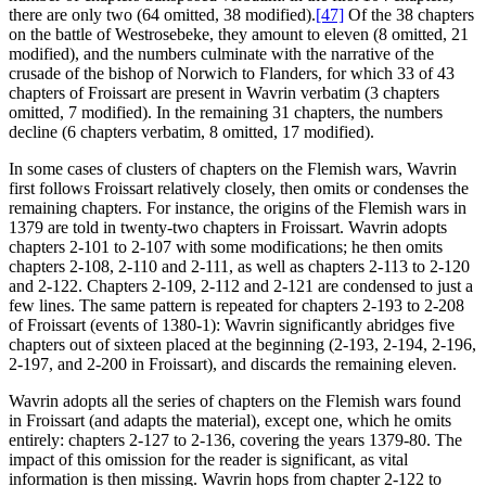
there are only two (64 omitted, 38 modified).
[47]
Of the 38 chapters
on the battle of Westrosebeke, they amount to eleven (8 omitted, 21
modified), and the numbers culminate with the narrative of the
crusade of the bishop of Norwich to Flanders, for which 33 of 43
chapters of Froissart are present in Wavrin verbatim (3 chapters
omitted, 7 modified). In the remaining 31 chapters, the numbers
decline (6 chapters verbatim, 8 omitted, 17 modified).
In some cases of clusters of chapters on the Flemish wars, Wavrin
first follows Froissart relatively closely, then omits or condenses the
remaining chapters. For instance, the origins of the Flemish wars in
1379 are told in twenty-two chapters in Froissart. Wavrin adopts
chapters 2-101 to 2-107 with some modifications; he then omits
chapters 2-108, 2-110 and 2-111, as well as chapters 2-113 to 2-120
and 2-122. Chapters 2-109, 2-112 and 2-121 are condensed to just a
few lines. The same pattern is repeated for chapters 2-193 to 2-208
of Froissart (events of 1380-1): Wavrin significantly abridges five
chapters out of sixteen placed at the beginning (2-193, 2-194, 2-196,
2-197, and 2-200 in Froissart), and discards the remaining eleven.
Wavrin adopts all the series of chapters on the Flemish wars found
in Froissart (and adapts the material), except one, which he omits
entirely: chapters 2-127 to 2-136, covering the years 1379-80. The
impact of this omission for the reader is significant, as vital
information is then missing. Wavrin hops from chapter 2-122 to