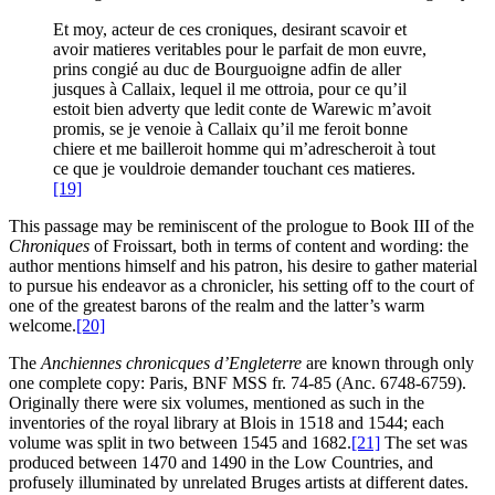
Et moy, acteur de ces croniques, desirant scavoir et
avoir matieres veritables pour le parfait de mon euvre,
prins congié au duc de Bourguoigne adfin de aller
jusques à Callaix, lequel il me ottroia, pour ce qu’il
estoit bien adverty que ledit conte de Warewic m’avoit
promis, se je venoie à Callaix qu’il me feroit bonne
chiere et me bailleroit homme qui m’adrescheroit à tout
ce que je vouldroie demander touchant ces matieres.
[19]
This passage may be reminiscent of the prologue to Book III of the
Chroniques
of Froissart, both in terms of content and wording: the
author mentions himself and his patron, his desire to gather material
to pursue his endeavor as a chronicler, his setting off to the court of
one of the greatest barons of the realm and the latter’s warm
welcome.
[20]
The
Anchiennes chronicques d’Engleterre
are known through only
one complete copy: Paris, BNF MSS fr. 74-85 (Anc. 6748-6759).
Originally there were six volumes, mentioned as such in the
inventories of the royal library at Blois in 1518 and 1544; each
volume was split in two between 1545 and 1682.
[21]
The set was
produced between 1470 and 1490 in the Low Countries, and
profusely illuminated by unrelated Bruges artists at different dates.