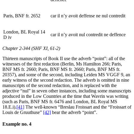
Paris, BNF fr. 2652
car il n’y avoit deffense ne nul contredit
London, BL Royal 14
car il n’y avoit nul contredit ne deffence
D iv
Chapter 2-344 (SHF XI, 61-2)
Thirteen manuscripts of Book II use the adverb “point”: all of the
witnesses of the first redaction (Berlin, Ms Hamilton 266; Paris,
BNF MS fr. 2660; Paris, BNF MS fr. 2660; Paris, BNF MS fr.
20357), and some of the second, including Leiden MS VGGF 9, an
early witness of the second redaction. The adverb is omitted in nine
manuscripts of the second redaction, and is replaced with the
adjective “nul” in seven other instances, including some manuscripts
produced in the Low Countries at the time that Wavrin was writing
(such as Paris, BNF MS fr. 6476 and London, BL Royal MS
18.E.i).
[41]
The well-known “Breslau Froissart and the “Froissart of
Louis de Gruuthuse”
[42]
bear the adverb “point”.
Example no. 4