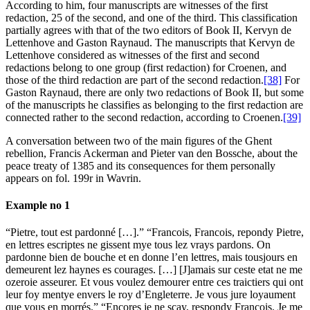
According to him, four manuscripts are witnesses of the first
redaction, 25 of the second, and one of the third. This classification
partially agrees with that of the two editors of Book II, Kervyn de
Lettenhove and Gaston Raynaud. The manuscripts that Kervyn de
Lettenhove considered as witnesses of the first and second
redactions belong to one group (first redaction) for Croenen, and
those of the third redaction are part of the second redaction.
[38]
For
Gaston Raynaud, there are only two redactions of Book II, but some
of the manuscripts he classifies as belonging to the first redaction are
connected rather to the second redaction, according to Croenen.
[39]
A conversation between two of the main figures of the Ghent
rebellion, Francis Ackerman and Pieter van den Bossche, about the
peace treaty of 1385 and its consequences for them personally
appears on fol. 199r in Wavrin.
Example no 1
“Pietre, tout est pardonné […].” “Francois, Francois, repondy Pietre,
en lettres escriptes ne gissent mye tous lez vrays pardons. On
pardonne bien de bouche et en donne l’en lettres, mais tousjours en
demeurent lez haynes es courages. […] [J]amais sur ceste etat ne me
ozeroie asseurer. Et vous voulez demourer entre ces traictiers qui ont
leur foy mentye envers le roy d’Engleterre. Je vous jure loyaument
que vous en morrés.” “Encores je ne scay, respondy Francois. Je me