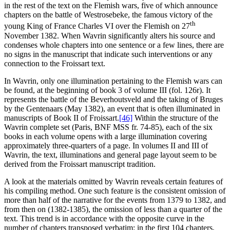
in the rest of the text on the Flemish wars, five of which announce
chapters on the battle of Westrosebeke, the famous victory of the
th
young King of France Charles VI over the Flemish on 27
November 1382. When Wavrin significantly alters his source and
condenses whole chapters into one sentence or a few lines, there are
no signs in the manuscript that indicate such interventions or any
connection to the Froissart text.
In Wavrin, only one illumination pertaining to the Flemish wars can
be found, at the beginning of book 3 of volume III (fol. 126r). It
represents the battle of the Beverhoutsveld and the taking of Bruges
by the Gentenaars (May 1382), an event that is often illuminated in
manuscripts of Book II of Froissart.
[46]
Within the structure of the
Wavrin complete set (Paris, BNF MSS fr. 74-85), each of the six
books in each volume opens with a large illumination covering
approximately three-quarters of a page. In volumes II and III of
Wavrin, the text, illuminations and general page layout seem to be
derived from the Froissart manuscript tradition.
A look at the materials omitted by Wavrin reveals certain features of
his compiling method. One such feature is the consistent omission of
more than half of the narrative for the events from 1379 to 1382, and
from then on (1382-1385), the omission of less than a quarter of the
text. This trend is in accordance with the opposite curve in the
number of chapters transposed verbatim: in the first 104 chapters,