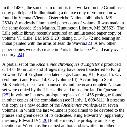
In the 1480s, the same team of artists that worked on the Gruuthuse
copy participated in illuminating a deluxe copy of volume I now
found in Vienna (Vienna, Österreiche Nationalbibliothek, MS
2534). A modestly illuminated paper copy of volume II was made in
the same decade (San Marino, Huntington Library, MS 28562). The
Lille public library recently acquired an unillustrated paper copy of
volume VI (Lille, BM MS E 20) dating c. 1471-72 and bearing an
initial painted with the arms of Jean de Wavrin.
[23]
A few other
th
th
paper copies were also made in Paris in the late
xv
and early
xvi
century.
[24]
A partial set of the
Anchiennes chronicques d’Engleterre
produced
c. 1475-80 in Lille and Bruges may have been transferred to King
Edward IV of England at a later stage: London, BL, Royal 15.E.iv
(volume I) and Royal 14.E.iv (volume III). According to Scot
McKendrick, these two manuscripts and the near-complete Nassau
set were copied by the Lille scribe and translator Jan Du Quesne.
[25]
In volume I, a new prologue replaces the 1455 prologue found
in other copies of the compilation (see Hardy, I, 608-611). It presents
this copy as a new edition of the
Anchiennes cronicques
in seven
volumes, in which the last volume is proclaimed to be devoted to the
praises and great deeds of its dedicatee, King Edward V (apparently
meaning Edward IV).
[26]
Furthermore, the prologue omits any
mention of Wavrin as the named author, and is written in rather