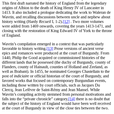
This first draft narrated the history of England from the legendary
origins of Albion to the death of King Henry IV of Lancaster in
1413. It also included a prologue dedicating the work to Waleran de
Wavrin, and recalling discussions between uncle and nephew about
history writing (Hardy
Recueil
I, 1-2).
[12]
. Two more volumes
were added from 1469 onwards, covering the years 1413-1471, and
closing with the restoration of King Edward IV of York to the throne
of England.
Wavrin’s compilation emerged in a context that was particularly
favorable to history writing.
[13]
Prose versions of ancient verse
epics and romances were produced at the court of Burgundy. From
1440, Philip the Good acquired or commissioned histories of the
different lands that he possessed (the duchy of Burgundy, county of
Flanders, county of Hainault, counties of Holland and Zeeland, as
well as Brabant). In 1455, he nominated Georges Chastellain to the
post of
indiciaire
or official historian of the court of Burgundy, and
favored works that focused on contemporary Burgundian events,
including those written by court officials, such as Jacques Du
Clercq, Jean Lefèvre de Saint-Rémy and Jean Mansel. While
Wavrin’s compiling activity stemmed from personal motivations and
falls into the “private chronicle” category,
[14]
there is no doubt that
the subject of the history of England would have been well received
at the court of Burgundy in view of the close ties between the two.