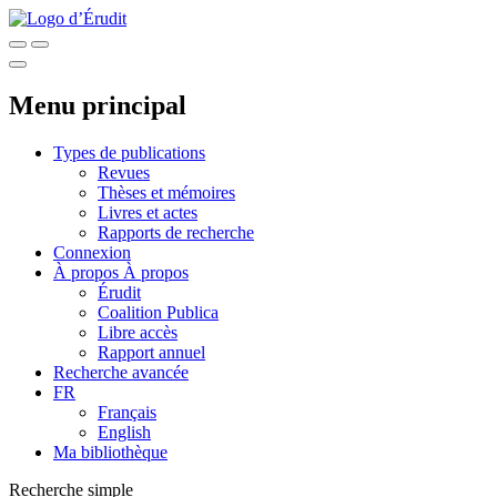
Menu principal
Types de publications
Revues
Thèses et mémoires
Livres et actes
Rapports de recherche
Connexion
À propos
À propos
Érudit
Coalition Publica
Libre accès
Rapport annuel
Recherche avancée
FR
Français
English
Ma bibliothèque
Recherche simple