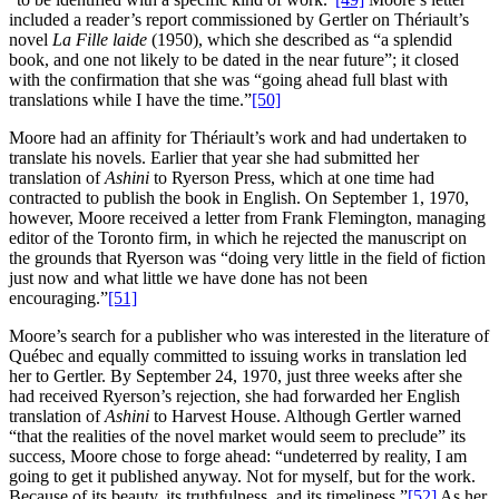
included a reader’s report commissioned by Gertler on Thériault’s
novel
La Fille laide
(1950), which she described as “a splendid
book, and one not likely to be dated in the near future”; it closed
with the confirmation that she was “going ahead full blast with
translations while I have the time.”
[50]
Moore had an affinity for Thériault’s work and had undertaken to
translate his novels. Earlier that year she had submitted her
translation of
Ashini
to Ryerson Press, which at one time had
contracted to publish the book in English. On September 1, 1970,
however, Moore received a letter from Frank Flemington, managing
editor of the Toronto firm, in which he rejected the manuscript on
the grounds that Ryerson was “doing very little in the field of fiction
just now and what little we have done has not been
encouraging.”
[51]
Moore’s search for a publisher who was interested in the literature of
Québec and equally committed to issuing works in translation led
her to Gertler. By September 24, 1970, just three weeks after she
had received Ryerson’s rejection, she had forwarded her English
translation of
Ashini
to Harvest House. Although Gertler warned
“that the realities of the novel market would seem to preclude” its
success, Moore chose to forge ahead: “undeterred by reality, I am
going to get it published anyway. Not for myself, but for the work.
Because of its beauty, its truthfulness, and its timeliness.”
[52]
As her