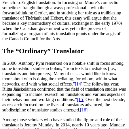
French‑to‑English translation. In focusing on Moore’s connection—
sometimes fraught though always professional—with the
forward‑thinking Gertler, and in studying her role as a trailblazing
translator of Thériault and Hébert, this essay will argue that she
became a key intermediary of cultural exchange in the early 1970s,
when the Canadian government was yet in the process of
formalizing a program of arts translation grants under the aegis of
the Canada Council for the Arts.
The “Ordinary” Translator
In 2006, Anthony Pym remarked on a notable shift in focus among
some translation studies scholars, “from texts to mediators [i.e.,
translators and interpreters]. Many of us … would like to know
more about who is doing the mediating, for whom, within what
networks, and with what social effects.”
[14]
The following year,
Riitta Jääskeläinen confirmed that the field of translation studies was
expanding “to include research on translators and various aspects of
their behaviour and working conditions.”
[15]
Over the next decade,
as research focused on the lives of translators advanced, the
subdiscipline of translator studies emerged.
[16]
Among those scholars who have studied the figure and role of the
translator is Jeremy Munday. In 2014, nearly 10 years ago, Munday