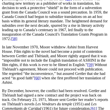
charting new territory as a publisher of works in translation, his
decision to seek a protective “shield” in the form of a subvention
grant from the Canada Council was a sound precaution. In 1959, the
Canada Council had begun to subsidize translations on an ad hoc
basis within its general literary mandate. The heightened demand for
subsidies over the next decade, spurred by a rise in literary activity
leading up to Canada’s centenary in 1967, led finally to the
inauguration of the Canada Council’s Translation Grants Program in
1972.
[58]
In late November 1970, Moore withdrew
Ashini
from Harvest
House. Film rights to the novel had become a point of contention
between Gertler and Thériault, and Moore rightly argued that it was
“impossible not to include the English translation of ASHINI in the
film rights, if this work is ever to be filmed in English.”
[59]
Without
Thériault’s agreement, Moore could not proceed with publication.
She regretted “the inconvenience,” but assured Gertler that she had
acted “in good faith”
[60]
when she first proffered her translation of
Ashini
.
By December, however, the conflict had been resolved. Gertler and
Thériault had signed a new contract and the project was back on
track. On February 23, 1971, Moore sent Gertler her reader’s reports
on Thériault’s novels
Les Vendeurs du temple
(1951) and
Les
Commettants de Caridad
(1961) for future consideration.
[61]
The