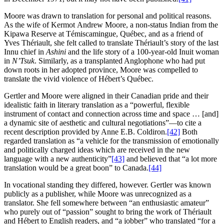
Moore was drawn to translation for personal and political reasons.
As the wife of Kermot Andrew Moore, a non‑status Indian from the
Kipawa Reserve at Témiscamingue, Québec, and as a friend of
Yves Thériault, she felt called to translate Thériault’s story of the last
Innu chief in
Ashini
and the life story of a 100‑year‑old Inuit woman
in
N’Tsuk
. Similarly, as a transplanted Anglophone who had put
down roots in her adopted province, Moore was compelled to
translate the vivid violence of Hébert’s Québec.
Gertler and Moore were aligned in their Canadian pride and their
idealistic faith in literary translation as a “powerful, flexible
instrument of contact and connection across time and space … [and]
a dynamic site of aesthetic and cultural negotiations”—to cite a
recent description provided by Anne E.B. Coldiron.
[42]
Both
regarded translation as “a vehicle for the transmission of emotionally
and politically charged ideas which are received in the new
language with a new authenticity”
[43]
and believed that “a lot more
translation would be a great boon” to Canada.
[44]
In vocational standing they differed, however. Gertler was known
publicly as a publisher, while Moore was unrecognized as a
translator. She fell somewhere between “an enthusiastic amateur”
who purely out of “passion” sought to bring the work of Thériault
and Hébert to English readers, and “a jobber” who translated “for a