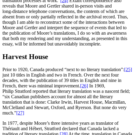
translation processes at work.”
[24]
Extant correspondence also
reveals that Moore and Gertler shared in‑person visits and
long‑distance telephone conversations, the contents of which are
absent from or only partially reflected in the archival record. Thus,
though I am able to reconstruct some of the interactions between
Moore and Gertler and interpret the sequence of events that led to
the publication of Moore’s translations, I do so with an awareness
that both my rendering and my understanding, as presented in this
essay, will be informed but unavoidably incomplete.
Harvest House
Prior to 1920, Canada produced “next to no literary translation”:
[25]
just 10 titles in English and two in French. Over the next four
decades, with the publication of 39 titles in English and nine in
French, there was minimal improvement.
[26]
In 1969,
Philip Stratford reported that literary translation was a nascent field;
“six Canadian publishers account for almost all the literary
translation that is done: Clarke Irwin, Harvest House, Macmillan,
McClelland and Stewart, Oxford, and Ryerson. But none do very
much.”
[27]
In 1977, despite Moore’s three intensive years as translator of
Thériault and Hébert, Stratford declared that Canada lacked a
tradition of literary translation.
[28]
At the time, translation in Canada