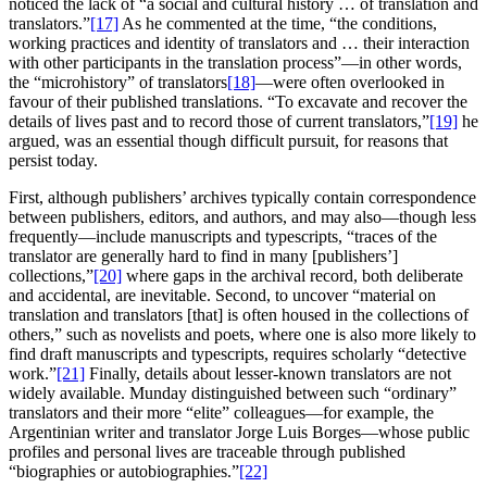
noticed the lack of “a social and cultural history … of translation and
translators.”
[17]
As he commented at the time, “the conditions,
working practices and identity of translators and … their interaction
with other participants in the translation process”—in other words,
the “microhistory” of translators
[18]
—were often overlooked in
favour of their published translations. “To excavate and recover the
details of lives past and to record those of current translators,”
[19]
he
argued, was an essential though difficult pursuit, for reasons that
persist today.
First, although publishers’ archives typically contain correspondence
between publishers, editors, and authors, and may also—though less
frequently—include manuscripts and typescripts, “traces of the
translator are generally hard to find in many [publishers’]
collections,”
[20]
where gaps in the archival record, both deliberate
and accidental, are inevitable. Second, to uncover “material on
translation and translators [that] is often housed in the collections of
others,” such as novelists and poets, where one is also more likely to
find draft manuscripts and typescripts, requires scholarly “detective
work.”
[21]
Finally, details about lesser‑known translators are not
widely available. Munday distinguished between such “ordinary”
translators and their more “elite” colleagues—for example, the
Argentinian writer and translator Jorge Luis Borges—whose public
profiles and personal lives are traceable through published
“biographies or autobiographies.”
[22]