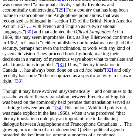
was considered “a marginal activity, slightly frivolous, and
economically uninteresting.”
[29]
For a country that has long been
home to Francophone and Anglophone populations, that was
recognized as bilingual in “section 133 of the British North America
Act of 1867 … with French and English as its two national
languages,”
[30]
and that adopted the
Official Languages Act
in
1969, this may seem improbable. But, as Ray Ellenwood confirmed
in 1982, in Canada “neither publishers nor translators have [had] the
security, perhaps not even the inclination, to work with any kind of
systematic vision. They proceed book‑by‑book, making their
decisions in a variety of mysterious ways about what to translate and
what translations to publish.”
[31]
Thus, “literary translation in
Canada … has always been done on an
ad hoc
basis”
[32]
and only
recently has come “to be recognized as a specific activity in its own
right.”
[33]
Though it may have evolved unsystematically—and continues to do
so—the work of literary translation between French and English
was based on the commonly held premise that translation served as
“a bridge between people.”
[34]
This notion, Whitfield points out,
was made explicit in the late 1960s, when it was perceived “that
literary translation could play an important role in facilitating
dialogue between Anglophone and Francophone Canadians … The
growing articulation of an independent Québec political agenda
provided the key impulse, among supporters of a continued