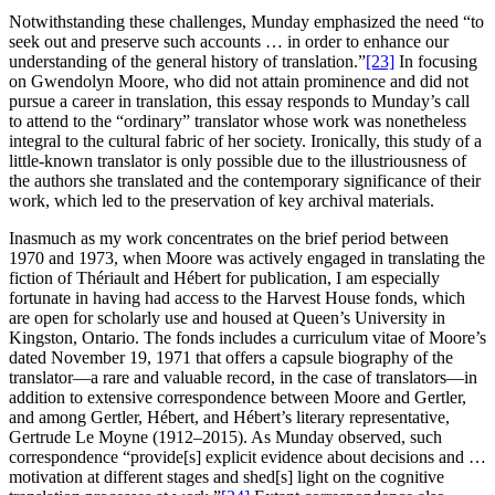
Notwithstanding these challenges, Munday emphasized the need “to
seek out and preserve such accounts … in order to enhance our
understanding of the general history of translation.”
[23]
In focusing
on Gwendolyn Moore, who did not attain prominence and did not
pursue a career in translation, this essay responds to Munday’s call
to attend to the “ordinary” translator whose work was nonetheless
integral to the cultural fabric of her society. Ironically, this study of a
little‑known translator is only possible due to the illustriousness of
the authors she translated and the contemporary significance of their
work, which led to the preservation of key archival materials.
Inasmuch as my work concentrates on the brief period between
1970 and 1973, when Moore was actively engaged in translating the
fiction of Thériault and Hébert for publication, I am especially
fortunate in having had access to the Harvest House fonds, which
are open for scholarly use and housed at Queen’s University in
Kingston, Ontario. The fonds includes a curriculum vitae of Moore’s
dated November 19, 1971 that offers a capsule biography of the
translator—a rare and valuable record, in the case of translators—in
addition to extensive correspondence between Moore and Gertler,
and among Gertler, Hébert, and Hébert’s literary representative,
Gertrude Le Moyne (1912–2015). As Munday observed, such
correspondence “provide[s] explicit evidence about decisions and …
motivation at different stages and shed[s] light on the cognitive