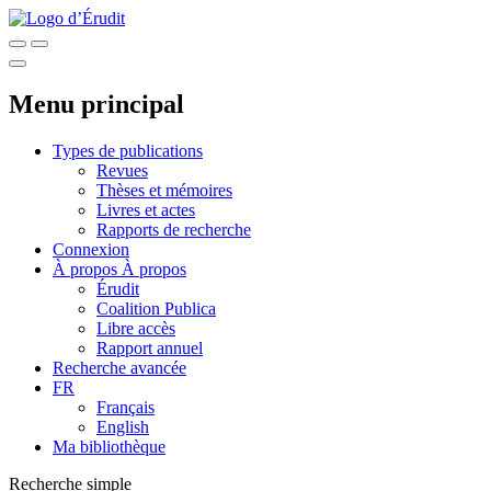
Menu principal
Types de publications
Revues
Thèses et mémoires
Livres et actes
Rapports de recherche
Connexion
À propos
À propos
Érudit
Coalition Publica
Libre accès
Rapport annuel
Recherche avancée
FR
Français
English
Ma bibliothèque
Recherche simple