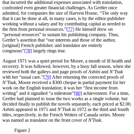
that incurred the additional expenses associated with translation,
confronted even greater financial challenges. As Gertler once
admitted, for companies the size of Harvest House, “The only way
that it can be done at all, in many cases, is by the editor‑publisher
working without a salary and by contributing capital as needed to
the firm from personal resources.”
[77]
He himself drew on
“personal resources” to sustain his publishing company. Thus,
Gertler’s assertion that “our interests and those of the author,
[original] French publisher, and translator are entirely
congruous”
[78]
largely rings true.
August 1971 was a quiet period for Moore, a month of ill health and
recovery. It was followed, however, by a busy fall season, when she
reviewed both the galleys and page proofs of
Ashini
and
N’Tsuk
with her “usual care.”
[79]
After returning the corrected proofs of
N’Tsuk
, Moore received a $300 cheque in partial payment for her
work on the English translation; it was her “first income from
writing” and it signalled “a milestone”
[80]
achievement. For a time,
Gertler had planned to issue the two works as a single volume, but
decided finally to publish the novels separately, each priced at $2.00.
Ashini
appeared in 1971 and
N’Tsuk
in 1972 as the third and fourth
titles, respectively, in the French Writers of Canada series. Moore
was named as translator on the front cover of
N'Tsuk
.
Figure 2