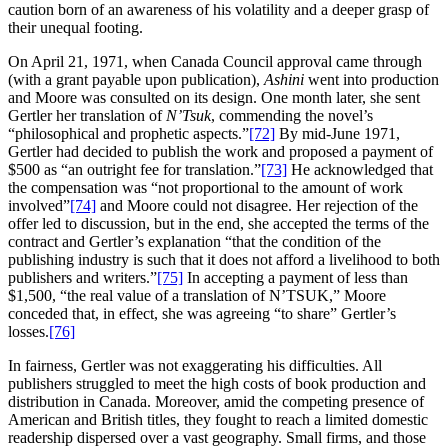
caution born of an awareness of his volatility and a deeper grasp of
their unequal footing.
On April 21, 1971, when Canada Council approval came through
(with a grant payable upon publication),
Ashini
went into production
and Moore was consulted on its design. One month later, she sent
Gertler her translation of
N’Tsuk
, commending the novel’s
“philosophical and prophetic aspects.”
[72]
By mid‑June 1971,
Gertler had decided to publish the work and proposed a payment of
$500 as “an outright fee for translation.”
[73]
He acknowledged that
the compensation was “not proportional to the amount of work
involved”
[74]
and Moore could not disagree. Her rejection of the
offer led to discussion, but in the end, she accepted the terms of the
contract and Gertler’s explanation “that the condition of the
publishing industry is such that it does not afford a livelihood to both
publishers and writers.”
[75]
In accepting a payment of less than
$1,500, “the real value of a translation of N’TSUK,” Moore
conceded that, in effect, she was agreeing “to share” Gertler’s
losses.
[76]
In fairness, Gertler was not exaggerating his difficulties. All
publishers struggled to meet the high costs of book production and
distribution in Canada. Moreover, amid the competing presence of
American and British titles, they fought to reach a limited domestic
readership dispersed over a vast geography. Small firms, and those