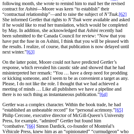
following month, she wrote to remind him to mail her the revised
contract for
Ashini
—Moore was keen “to establish” their
“contractual relationship”—and to raise the subject of
N’Tsuk
.
[62]
She informed Gertler that rights to
N’Tsuk
were available and asked
if he would like to read her translation, which would be completed
by May. In addition, she acknowledged that
Ashini
recently had
been submitted to the Canada Council for review: “Now that you
have put the fuse in on Ashini, I think that you will be pleased with
the results. I realize, of course, that publication is now delayed until
next winter.”
[63]
On the latter point, Moore could not have predicted Gertler’s
response, which revealed his caustic side and showed that he had
misinterpreted her remark: “You … have a deep need for prodding
or kicking someone, and I seem to be as convenient a target as any.
Please, I do not like the role. I thought that we had achieved a
meeting of minds … Like all publishers we have a pipeline and
there is no such thing as instantaneous publication.”
[64]
Gertler was a complex character. Within the book trade, he had
“established an unbeatable record” for “personal acrimony.”
[65]
Philip Cercone, executive director of McGill‑Queen’s University
Press, for example, “admired” Gertler but found him
“combative.”
[66]
Simon Dardick, co‑founder of Montréal’s
Véhicule Press, knew him as an “opinionated” “curmudgeon” who