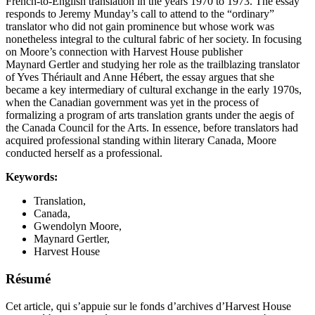
French‑to‑English translation in the years 1970 to 1973. The essay
responds to Jeremy Munday’s call to attend to the “ordinary”
translator who did not gain prominence but whose work was
nonetheless integral to the cultural fabric of her society. In focusing
on Moore’s connection with Harvest House publisher
Maynard Gertler and studying her role as the trailblazing translator
of Yves Thériault and Anne Hébert, the essay argues that she
became a key intermediary of cultural exchange in the early 1970s,
when the Canadian government was yet in the process of
formalizing a program of arts translation grants under the aegis of
the Canada Council for the Arts. In essence, before translators had
acquired professional standing within literary Canada, Moore
conducted herself as a professional.
Keywords:
Translation,
Canada,
Gwendolyn Moore,
Maynard Gertler,
Harvest House
Résumé
Cet article, qui s’appuie sur le fonds d’archives d’Harvest House