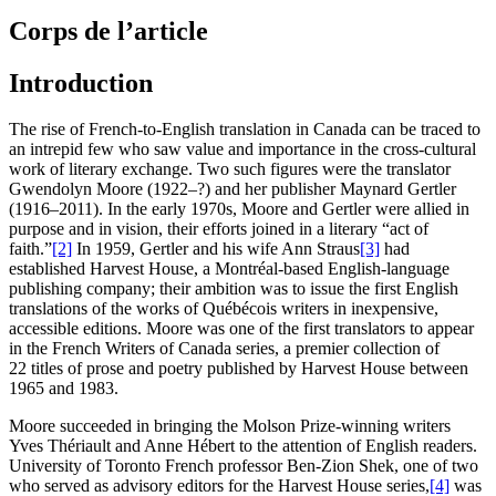
Corps de l’article
Introduction
The rise of French‑to‑English translation in Canada can be traced to
an intrepid few who saw value and importance in the cross‑cultural
work of literary exchange. Two such figures were the translator
Gwendolyn Moore (1922–?) and her publisher Maynard Gertler
(1916–2011). In the early 1970s, Moore and Gertler were allied in
purpose and in vision, their efforts joined in a literary “act of
faith.”
[2]
In 1959, Gertler and his wife Ann Straus
[3]
had
established Harvest House, a Montréal‑based English‑language
publishing company; their ambition was to issue the first English
translations of the works of Québécois writers in inexpensive,
accessible editions. Moore was one of the first translators to appear
in the French Writers of Canada series, a premier collection of
22 titles of prose and poetry published by Harvest House between
1965 and 1983.
Moore succeeded in bringing the Molson Prize‑winning writers
Yves Thériault and Anne Hébert to the attention of English readers.
University of Toronto French professor Ben‑Zion Shek, one of two
who served as advisory editors for the Harvest House series,
[4]
was