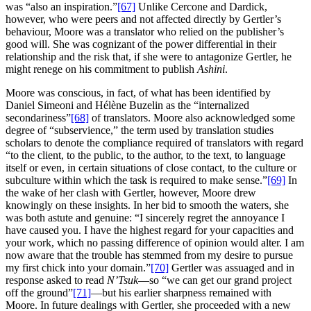
was “also an inspiration.”
[67]
Unlike Cercone and Dardick,
however, who were peers and not affected directly by Gertler’s
behaviour, Moore was a translator who relied on the publisher’s
good will. She was cognizant of the power differential in their
relationship and the risk that, if she were to antagonize Gertler, he
might renege on his commitment to publish
Ashini
.
Moore was conscious, in fact, of what has been identified by
Daniel Simeoni and Hélène Buzelin as the “internalized
secondariness”
[68]
of translators. Moore also acknowledged some
degree of “subservience,” the term used by translation studies
scholars to denote the compliance required of translators with regard
“to the client, to the public, to the author, to the text, to language
itself or even, in certain situations of close contact, to the culture or
subculture within which the task is required to make sense.”
[69]
In
the wake of her clash with Gertler, however, Moore drew
knowingly on these insights. In her bid to smooth the waters, she
was both astute and genuine: “I sincerely regret the annoyance I
have caused you. I have the highest regard for your capacities and
your work, which no passing difference of opinion would alter. I am
now aware that the trouble has stemmed from my desire to pursue
my first chick into your domain.”
[70]
Gertler was assuaged and in
response asked to read
N’Tsuk
—so “we can get our grand project
off the ground”
[71]
—but his earlier sharpness remained with
Moore. In future dealings with Gertler, she proceeded with a new