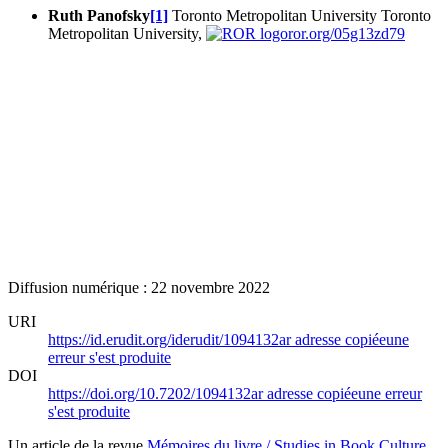
Ruth Panofsky
[1]
Toronto Metropolitan University
Toronto
Metropolitan University,
ror.org/05g13zd79
Diffusion numérique : 22 novembre 2022
URI
https://id.erudit.org/iderudit/1094132ar
adresse copiée
une
erreur s'est produite
DOI
https://doi.org/10.7202/1094132ar
adresse copiée
une erreur
s'est produite
Un article de la revue
Mémoires du livre / Studies in Book Culture