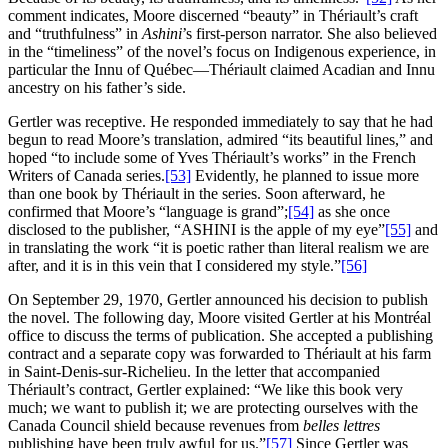
comment indicates, Moore discerned “beauty” in Thériault’s craft
and “truthfulness” in
Ashini
’s first‑person narrator. She also believed
in the “timeliness” of the novel’s focus on Indigenous experience, in
particular the Innu of Québec—Thériault claimed Acadian and Innu
ancestry on his father’s side.
Gertler was receptive. He responded immediately to say that he had
begun to read Moore’s translation, admired “its beautiful lines,” and
hoped “to include some of Yves Thériault’s works” in the French
Writers of Canada series.
[53]
Evidently, he planned to issue more
than one book by Thériault in the series. Soon afterward, he
confirmed that Moore’s “language is grand”;
[54]
as she once
disclosed to the publisher, “ASHINI is the apple of my eye”
[55]
and
in translating the work “it is poetic rather than literal realism we are
after, and it is in this vein that I considered my style.”
[56]
On September 29, 1970, Gertler announced his decision to publish
the novel. The following day, Moore visited Gertler at his Montréal
office to discuss the terms of publication. She accepted a publishing
contract and a separate copy was forwarded to Thériault at his farm
in Saint‑Denis‑sur‑Richelieu. In the letter that accompanied
Thériault’s contract, Gertler explained: “We like this book very
much; we want to publish it; we are protecting ourselves with the
Canada Council shield because revenues from
belles lettres
publishing have been truly awful for us.”
[57]
Since Gertler was