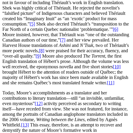
not in favour of including Thériault’s work in English translation.
Shek was highly critical of Thériault. He rejected the novelist’s
“falsified picture” of Indigenous characters and believed Thériault
created his “Imaginary Inuit” as “an ‘exotic’ product for mass
consumption.”
[5]
Shek also decried Thériault’s “transposition to the
Far North of a certain Quebec nationalist ‘problematique.’”
[6]
Moore insisted, however, that Thériault was “one of the outstanding
Canadian authors of our time,”
[7]
and her view prevailed. Her
Harvest House translations of
Ashini
and
N’Tsuk
, two of Thériault’s
more poetic novels,
[8]
were praised for their accuracy, fluency, and
“over‑all quality.”
[9]
Moore also produced
The Torrent
, the first
English translation of Hébert’s prose. Although the volume was less
well received, the eponymous novella and five short stories
[10]
brought Hébert to the attention of readers outside of Québec; the
majority of Hébert’s work has since been made available in English
and she remains Québec’s most translated female writer.
[11]
Today, Moore’s accomplishments as a translator and her
contributions to literary translation—still “an invisible, unfamiliar,
even mysterious”
[12]
activity perceived as secondary to writing
itself—have receded from view. She was not featured, for instance,
among the portraits of Canadian anglophone translators included in
the 2006 volume,
Writing between the Lines
, edited by Agnès
Whitfield.
[13]
This essay, therefore, is an attempt to recover and
demystify the nature of Moore’s formative work in