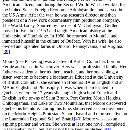
American citizen, and during the Second World War he worked for
the United States Foreign Economic Administration and served in
the US Army. After the war, he was research director and then
president of a New York documentary film production company,
The World Today. Spurred by the rise of McCarthyism, Gertler
moved to Britain in 1953 and taught American history at the
University of Cambridge. In 1958, he returned to Montréal and
immersed himself in the culture of Québec. With his wife, he also
owned and operated farms in Ontario, Pennsylvania, and Virginia.
[39]
Moore (née Pickering) was a native of British Columbia, born in
Fernie and raised in Vancouver. Hers was a professional family. Her
father was a dentist, her mother a teacher, and her one sibling, a
sister, went on to become a biochemist. Educated at the University
of British Columbia, she earned an Honours BA in English and an
MA in English and Philosophy. It was when she relocated to
Québec, where for 12 years she taught high school French and
English in the towns of Saint Bruno, Port Cartier, Morin Heights,
Chibougamau, and Lake of Two Mountains, that Moore discovered
Québécois literature. During this time, she served as commissioner
on the Morin Heights Protestant School Board and representative on
the Laurentian Regional School Board.
[40]
Moore was also an
aspiring painter and writer. She wrote at least one novel, completed
in December 1971, but it may not have been published.
[41]