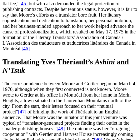
flat fee,”
[45]
but who also demanded the legal protection of
publishing contracts. Despite her tenuous status, however, it is fair to
say that Moore’s efforts as a translator bore fruit. Her literary
sophistication and dedication to translation, her personal ambition,
and her business‑minded approach to her work helped advance the
cause of professionalization, which resulted on May 17, 1975 in the
formation of the Literary Translators’ Association of Canada /
L’Association des traducteurs et traductrices littéraires du Canada in
Montréal.
[46]
Translating Yves Thériault’s
Ashini
and
N’Tsuk
The correspondence between Moore and Gertler began on March 4,
1970, although when they first connected is not known. Moore
wrote to Gertler at his office in Montréal from her home in Morin
Heights, a town situated in the Laurentian Mountains north of the
city. From the start, their letters focused on their “mutual
project”
[47]
of bringing the work of Thériault to an English
audience. That Moore was the initiator of this joint venture was
typical of “translator‑generated projects finding their outlet in the
smaller publishing houses.”
[48]
The outcome was her “on‑going
cooperation” with Gertler and Harvest House increasingly coming
“to be identified with a specific kind of work.”
[49]
Moore’s letter