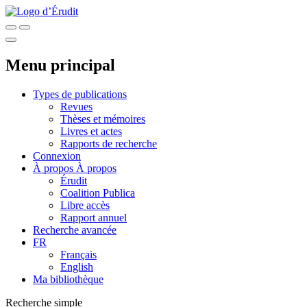
Menu principal
Types de publications
Revues
Thèses et mémoires
Livres et actes
Rapports de recherche
Connexion
À propos
À propos
Érudit
Coalition Publica
Libre accès
Rapport annuel
Recherche avancée
FR
Français
English
Ma bibliothèque
Recherche simple