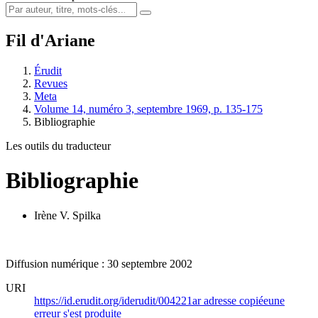
Fil d'Ariane
Érudit
Revues
Meta
Volume 14, numéro 3, septembre 1969, p. 135-175
Bibliographie
Les outils du traducteur
Bibliographie
Irène V. Spilka
Diffusion numérique : 30 septembre 2002
URI
https://id.erudit.org/iderudit/004221ar
adresse copiée
une
erreur s'est produite