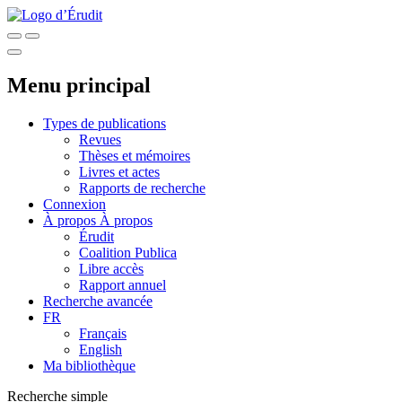
Menu principal
Types de publications
Revues
Thèses et mémoires
Livres et actes
Rapports de recherche
Connexion
À propos
À propos
Érudit
Coalition Publica
Libre accès
Rapport annuel
Recherche avancée
FR
Français
English
Ma bibliothèque
Recherche simple