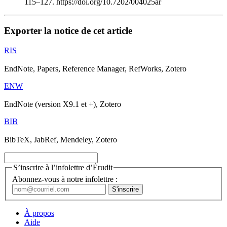
115–127. https://doi.org/10.7202/004025ar
Exporter la notice de cet article
RIS
EndNote, Papers, Reference Manager, RefWorks, Zotero
ENW
EndNote (version X9.1 et +), Zotero
BIB
BibTeX, JabRef, Mendeley, Zotero
S’inscrire à l’infolettre d’Érudit
Abonnez-vous à notre infolettre :
À propos
Aide