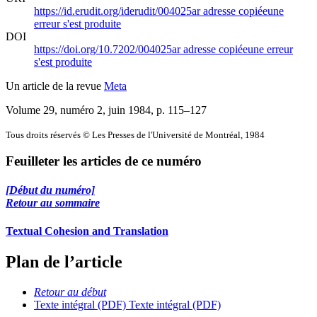
https://id.erudit.org/iderudit/004025ar
adresse copiée
une
erreur s'est produite
DOI
https://doi.org/10.7202/004025ar
adresse copiée
une erreur
s'est produite
Un article de la revue
Meta
Volume 29, numéro 2, juin 1984
, p. 115–127
Tous droits réservés © Les Presses de l'Université de Montréal, 1984
Feuilleter les articles de ce numéro
[Début du numéro]
Retour au sommaire
Textual Cohesion and Translation
Plan de l’article
Retour au début
Texte intégral (PDF)
Texte intégral (PDF)