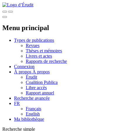
Menu principal
Types de publications
Revues
Thèses et mémoires
Livres et actes
Rapports de recherche
Connexion
À propos
À propos
Érudit
Coalition Publica
Libre accès
Rapport annuel
Recherche avancée
FR
Français
English
Ma bibliothèque
Recherche simple