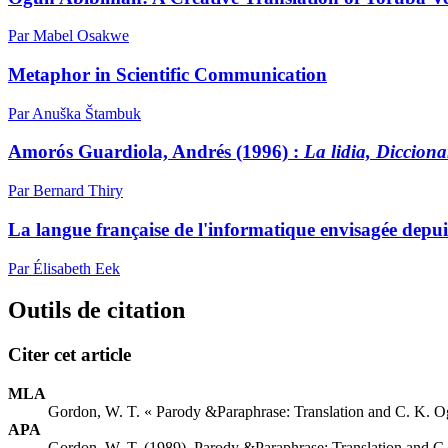
Par Mabel Osakwe
Metaphor in Scientific Communication
Par Anuška Štambuk
Amorós Guardiola, Andrés (1996) :
La lidia, Diccion
Par Bernard Thiry
La langue française de l'informatique envisagée depui
Par Élisabeth Eek
Outils de citation
Citer cet article
MLA
Gordon, W. T. « Parody &Paraphrase: Translation and C. K. O
APA
Gordon, W. T. (1989). Parody &Paraphrase: Translation and C