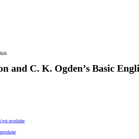
lish
n and C. K. Ogden’s Basic Engl
s'est produite
 produite