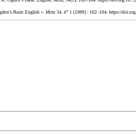
o
gden’s Basic English ».
Meta
34, n
1 (1989) : 102–104. https://doi.or