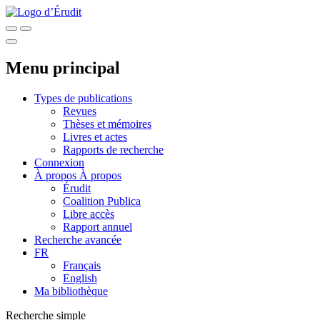
Menu principal
Types de publications
Revues
Thèses et mémoires
Livres et actes
Rapports de recherche
Connexion
À propos
À propos
Érudit
Coalition Publica
Libre accès
Rapport annuel
Recherche avancée
FR
Français
English
Ma bibliothèque
Recherche simple