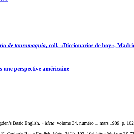
ario de tauromaquia
, coll. «Diccionarios de hoy», Madr
s une perspective américaine
gden’s Basic English. »
Meta
, volume 34, numéro 1, mars 1989, p. 102
. K. Ogden’s Basic English.
Meta
,
34
(1), 102–104. https://doi.org/10.