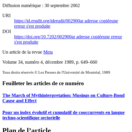
Diffusion numérique : 30 septembre 2002
URI
https://id.erudit.org/iderudit/002900ar
adresse copiée
une
erreur s'est produite
DOI
https://doi.org/10.7202/002900ar
adresse copiée
une erreur
s'est produite
Un article de la revue
Meta
Volume 34, numéro 4, décembre 1989
, p. 649–660
Tous droits réservés © Les Presses de l'Université de Montréal, 1989
Feuilleter les articles de ce numéro
The March of Mythinterpretation: Musings on Culture-Bond
Cause and Effect
Pour un index évolutif et cumulatif de cooccurrents en langue
techno-scientifique sectorielle
Plan de l’article