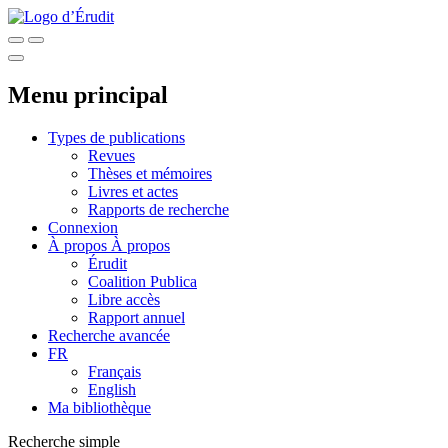
Menu principal
Types de publications
Revues
Thèses et mémoires
Livres et actes
Rapports de recherche
Connexion
À propos
À propos
Érudit
Coalition Publica
Libre accès
Rapport annuel
Recherche avancée
FR
Français
English
Ma bibliothèque
Recherche simple