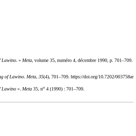
f Lawino
. »
Meta
, volume 35, numéro 4, décembre 1990, p. 701–709.
ng of Lawino
.
Meta
,
35
(4), 701–709. https://doi.org/10.7202/003758ar
o
f Lawino
».
Meta
35, n
4 (1990) : 701–709.