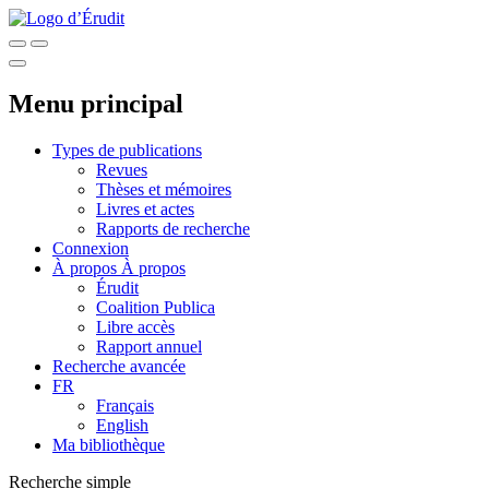
Menu principal
Types de publications
Revues
Thèses et mémoires
Livres et actes
Rapports de recherche
Connexion
À propos
À propos
Érudit
Coalition Publica
Libre accès
Rapport annuel
Recherche avancée
FR
Français
English
Ma bibliothèque
Recherche simple