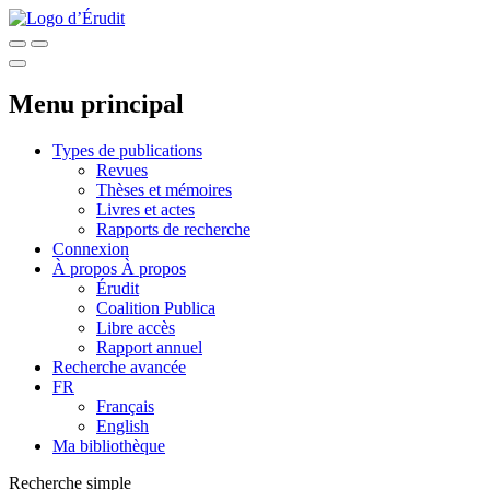
Menu principal
Types de publications
Revues
Thèses et mémoires
Livres et actes
Rapports de recherche
Connexion
À propos
À propos
Érudit
Coalition Publica
Libre accès
Rapport annuel
Recherche avancée
FR
Français
English
Ma bibliothèque
Recherche simple