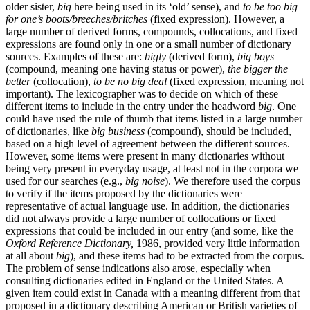
older sister,
big
here being used in its ‘old’ sense), and
to be too big
for one’s boots/breeches/britches
(fixed expression). However, a
large number of derived forms, compounds, collocations, and fixed
expressions are found only in one or a small number of dictionary
sources. Examples of these are:
bigly
(derived form),
big boys
(compound, meaning one having status or power),
the bigger the
better
(collocation),
to be no big deal
(fixed expression, meaning not
important). The lexicographer was to decide on which of these
different items to include in the entry under the headword
big
. One
could have used the rule of thumb that items listed in a large number
of dictionaries, like
big business
(compound), should be included,
based on a high level of agreement between the different sources.
However, some items were present in many dictionaries without
being very present in everyday usage, at least not in the corpora we
used for our searches (e.g.,
big noise
). We therefore used the corpus
to verify if the items proposed by the dictionaries were
representative of actual language use. In addition, the dictionaries
did not always provide a large number of collocations or fixed
expressions that could be included in our entry (and some, like the
Oxford Reference Dictionary,
1986, provided very little information
at all about
big
), and these items had to be extracted from the corpus.
The problem of sense indications also arose, especially when
consulting dictionaries edited in England or the United States. A
given item could exist in Canada with a meaning different from that
proposed in a dictionary describing American or British varieties of