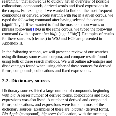
searching,” that allowed us to quickly get an overview of possible
collocations, compounds, derived words and fixed expressions in
the corpus. For example, if we wanted to find out the most frequent
compounds or derived words starting with
big
in a given corpus, we
typed the following command after having selected the corpus:
[signif “big”]. If we wanted to find the most common words or
phrases following
[1]
big
in the same corpus, we typed the following
command (with a space after
big
): [signif “big”]. Examples of results
for these searches (cleaned) in WSJ and ECP are presented in
Appendix II.
In the following section, we will present a review of our searches
using dictionary sources and corpora, and compare results found
using both of these search methods. We will outline advantages and
disadvantages found when using either of these sources for derived
forms, compounds, collocations and fixed expressions.
2.2. Dictionary sources
Dictionary sources listed a large number of compounds beginning
with
big
. A lesser number of derived forms, collocations and fixed
expressions was also listed. A number of derived and compound
forms, collocations, and expressions were found in most of the
dictionary sources. Examples of these are:
biggish
(derived form),
Big Apple
(compound),
big sister
(collocation, with the meaning