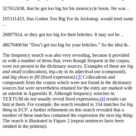
327652438, that he got too big for his motorcycle boots. He was ..
105311433, Has Gotten Too Big For Its Jockstrap, would lend some
..
26807924, se they got too big for their britches. It may not be ..
486704063in “Don’t get too big for your britches.” So the idea th..
The frequency search was also very revealing, because it provided
us with a number of items that, even though frequent in the corpus,
were not present in the dictionary sources. Examples of these are
big
and small
(collocation),
big-city
in its adjectival use (compound),
and
big shoes to fill
(fixed expression).
[3]
Collocations and
compounds from the corpus which were not found in the dictionary
sources but were nevertheless retained for the entry are marked with
an asterisk in Appendix II. Although frequency searches in
TEXTUM do not usually reveal fixed expressions,
[4]
results can
hint at them. For example, the search resulted in 334 matches for
big
thing
in
ECP
, a further refinement on this search revealed that a
number of these matches contained the expression
the next big thing
.
The search is illustrated in Figure 2 (repeat sentences have been
omitted in the printout).