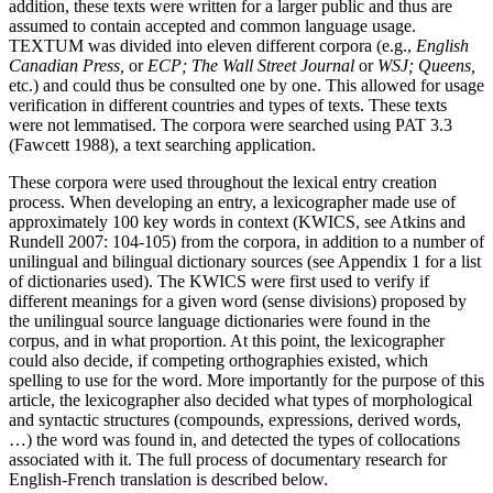
addition, these texts were written for a larger public and thus are
assumed to contain accepted and common language usage.
TEXTUM was divided into eleven different corpora (e.g.,
English
Canadian Press,
or
ECP; The Wall Street Journal
or
WSJ; Queens,
etc.) and could thus be consulted one by one. This allowed for usage
verification in different countries and types of texts. These texts
were not lemmatised. The corpora were searched using PAT 3.3
(Fawcett 1988), a text searching application.
These corpora were used throughout the lexical entry creation
process. When developing an entry, a lexicographer made use of
approximately 100 key words in context (KWICS, see Atkins and
Rundell 2007: 104-105) from the corpora, in addition to a number of
unilingual and bilingual dictionary sources (see Appendix 1 for a list
of dictionaries used). The KWICS were first used to verify if
different meanings for a given word (sense divisions) proposed by
the unilingual source language dictionaries were found in the
corpus, and in what proportion. At this point, the lexicographer
could also decide, if competing orthographies existed, which
spelling to use for the word. More importantly for the purpose of this
article, the lexicographer also decided what types of morphological
and syntactic structures (compounds, expressions, derived words,
…) the word was found in, and detected the types of collocations
associated with it. The full process of documentary research for
English-French translation is described below.