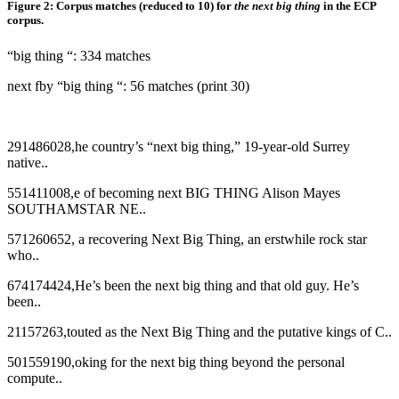
Figure 2: Corpus matches (reduced to 10) for
the next big thing
in the ECP
corpus.
“big thing “: 334 matches
next fby “big thing “: 56 matches (print 30)
291486028,he country’s “next big thing,” 19‑year‑old Surrey
native..
551411008,e of becoming next BIG THING Alison Mayes
SOUTHAMSTAR NE..
571260652, a recovering Next Big Thing, an erstwhile rock star
who..
674174424,He’s been the next big thing and that old guy. He’s
been..
21157263,touted as the Next Big Thing and the putative kings of C..
501559190,oking for the next big thing beyond the personal
compute..