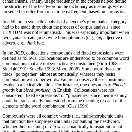
canadianisms. Finally, usage frequency in the corpus helped define
the structure of the headword in the dictionary as meanings were
presented in order from most to least frequent, based on corpus data.
In addition, a syntactic analysis of a lexeme’s grammatical category
had to be made throughout the process of corpus analysis, since
TEXTUM was not lemmatised. This was especially important when
two syntactic categories were homophonous (e.g.,
big
adjective or
adverb, e.g.,
think big
).
In the
BCD
, collocations, compounds and fixed expressions were
defined as follows. Collocations are understood to be common word
combinations that are not syntactically constrained (Firth 1968;
Sinclair 1991; Smadja 1993; Moon 2008). Some word dyads or
triads “go together” almost automatically, whereas they resist
combination with other words. Failure to observe these constraints
results in a lexical violation. For instance, one does not say
*bleed
greatly
but
bleed profusely
in English. Collocations were not
considered “fixed expressions” or “phrasemes” since their meaning
could be transparently understood from the meaning of each of the
elements of the word combination (Clas 1994).
Compounds were all complex words (i.e., multi-morphemic units
that function like simple lexical units) containing the headword,
whether their meaning of
big
was semantically transparent or not
(e.g., the exocentric compound
bighorn
is a type of sheep, not a