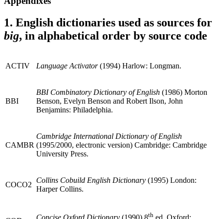
Appendixes
1. English dictionaries used as sources for
big
, in alphabetical order by source code
ACTIV
Language Activator
(1994) Harlow: Longman.
BBI Combinatory Dictionary of English
(1986) Morton
BBI
B
enson,
Evelyn B
enson
and Robert I
lson
, John
Benjamins: Philadelphia.
Cambridge International Dictionary of English
CAMBR
(1995/2000, electronic version) Cambridge: Cambridge
University Press.
Collins Cobuild English Dictionary
(1995) London:
COCO2
Harper Collins.
th
Concise Oxford Dictionary
(1990) 8
ed. Oxford: