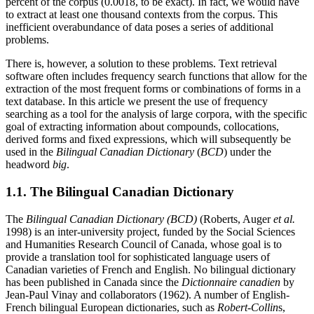
percent of the corpus (0.0018, to be exact). In fact, we would have
to extract at least one thousand contexts from the corpus. This
inefficient overabundance of data poses a series of additional
problems.
There is, however, a solution to these problems. Text retrieval
software often includes frequency search functions that allow for the
extraction of the most frequent forms or combinations of forms in a
text database. In this article we present the use of frequency
searching as a tool for the analysis of large corpora, with the specific
goal of extracting information about compounds, collocations,
derived forms and fixed expressions, which will subsequently be
used in the
Bilingual Canadian Dictionary
(
BCD
) under the
headword
big
.
1.1. The Bilingual Canadian Dictionary
The
Bilingual Canadian Dictionary (BCD)
(Roberts, Auger
et al.
1998) is an inter-university project, funded by the Social Sciences
and Humanities Research Council of Canada, whose goal is to
provide a translation tool for sophisticated language users of
Canadian varieties of French and English. No bilingual dictionary
has been published in Canada since the
Dictionnaire canadien
by
Jean-Paul Vinay and collaborators (1962). A number of English-
French bilingual European dictionaries, such as
Robert-Collin
s,