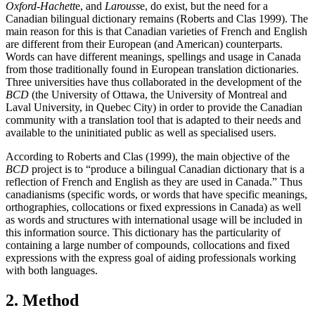
Oxford-Hachett
e, and
Larouss
e, do exist, but the need for a
Canadian bilingual dictionary remains (Roberts and Clas 1999). The
main reason for this is that Canadian varieties of French and English
are different from their European (and American) counterparts.
Words can have different meanings, spellings and usage in Canada
from those traditionally found in European translation dictionaries.
Three universities have thus collaborated in the development of the
BCD
(the University of Ottawa, the University of Montreal and
Laval University, in Quebec City) in order to provide the Canadian
community with a translation tool that is adapted to their needs and
available to the uninitiated public as well as specialised users.
According to Roberts and Clas (1999), the main objective of the
BCD
project is to “produce a bilingual Canadian dictionary that is a
reflection of French and English as they are used in Canada.” Thus
canadianisms (specific words, or words that have specific meanings,
orthographies, collocations or fixed expressions in Canada) as well
as words and structures with international usage will be included in
this information source. This dictionary has the particularity of
containing a large number of compounds, collocations and fixed
expressions with the express goal of aiding professionals working
with both languages.
2. Method