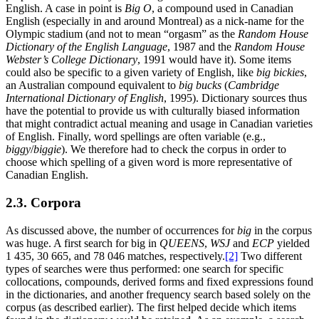
English. A case in point is
Big O
, a compound used in Canadian
English (especially in and around Montreal) as a nick-name for the
Olympic stadium (and not to mean “orgasm” as the
Random House
Dictionary of the English Language
, 1987 and the
Random House
Webster’s College Dictionary
, 1991 would have it). Some items
could also be specific to a given variety of English, like
big bickies
,
an Australian compound equivalent to
big bucks
(
Cambridge
International Dictionary of English
, 1995). Dictionary sources thus
have the potential to provide us with culturally biased information
that might contradict actual meaning and usage in Canadian varieties
of English. Finally, word spellings are often variable (e.g.,
biggy
/
biggie
). We therefore had to check the corpus in order to
choose which spelling of a given word is more representative of
Canadian English.
2.3. Corpora
As discussed above, the number of occurrences for
big
in the corpus
was huge. A first search for big in
QUEENS
,
WSJ
and
ECP
yielded
1 435, 30 665, and 78 046 matches, respectively.
[2]
Two different
types of searches were thus performed: one search for specific
collocations, compounds, derived forms and fixed expressions found
in the dictionaries, and another frequency search based solely on the
corpus (as described earlier). The first helped decide which items