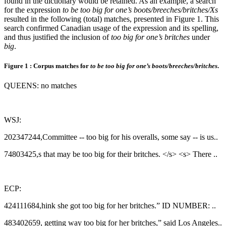
found in the dictionary would be retained. As an example, a search
for the expression
to be too big for one’s boots/breeches/britches/Xs
resulted in the following (total) matches, presented in Figure 1. This
search confirmed Canadian usage of the expression and its spelling,
and thus justified the inclusion of
too big for one’s britches
under
big
.
Figure 1 : Corpus matches for
to be too big for one’s boots/breeches/britches
.
QUEENS: no matches
WSJ:
202347244,Committee ‑‑ too big for his overalls, some say ‑‑ is us..
74803425,s that may be too big for their britches. </s> <s> There ..
ECP:
424111684,hink she got too big for her britches.” ID NUMBER: ..
483402659, getting way too big for her britches,” said Los Angeles..