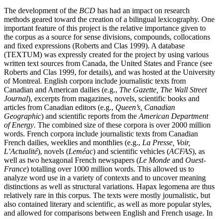
The development of the
BCD
has had an impact on research
methods geared toward the creation of a bilingual lexicography. One
important feature of this project is the relative importance given to
the corpus as a source for sense divisions, compounds, collocations
and fixed expressions (Roberts and Clas 1999). A database
(TEXTUM) was expressly created for the project by using various
written text sources from Canada, the United States and France (see
Roberts and Clas 1999, for details), and was hosted at the University
of Montreal. English corpora include journalistic texts from
Canadian and American dailies (e.g.,
The Gazette, The Wall Street
Journal
), excerpts from magazines, novels, scientific books and
articles from Canadian editors (e.g.,
Queen’s, Canadian
Geographic
) and scientific reports from the
American Department
of Energy
. The combined size of these corpora is over 2000 million
words. French corpora include journalistic texts from Canadian
French dailies, weeklies and monthlies (e.g.,
La Presse, Voir,
L’Actualité
), novels (
Leméac
) and scientific vehicles (
ACFAS
), as
well as two hexagonal French newspapers (
Le Monde
and
Ouest-
France
) totalling over 1000 million words. This allowed us to
analyze word use in a variety of contexts and to uncover meaning
distinctions as well as structural variations. Hapax legomena are thus
relatively rare in this corpus. The texts were mostly journalistic, but
also contained literary and scientific, as well as more popular styles,
and allowed for comparisons between English and French usage. In