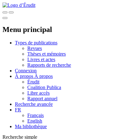
Menu principal
Types de publications
Revues
Thèses et mémoires
Livres et actes
Rapports de recherche
Connexion
À propos
À propos
Érudit
Coalition Publica
Libre accès
Rapport annuel
Recherche avancée
FR
Français
English
Ma bibliothèque
Recherche simple