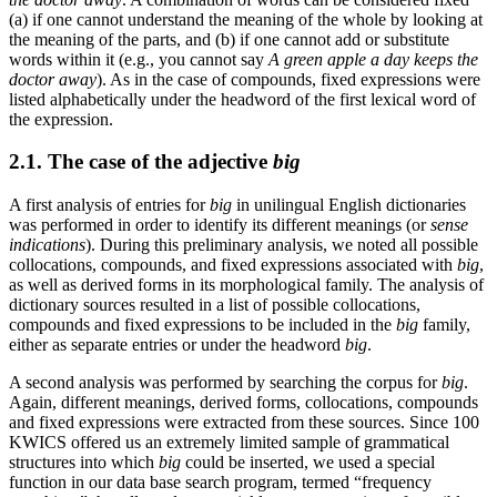
(a) if one cannot understand the meaning of the whole by looking at
the meaning of the parts, and (b) if one cannot add or substitute
words within it (e.g., you cannot say
A green apple a day keeps the
doctor away
). As in the case of compounds, fixed expressions were
listed alphabetically under the headword of the first lexical word of
the expression.
2.1. The case of the adjective
big
A first analysis of entries for
big
in unilingual English dictionaries
was performed in order to identify its different meanings (or
sense
indications
). During this preliminary analysis, we noted all possible
collocations, compounds, and fixed expressions associated with
big
,
as well as derived forms in its morphological family. The analysis of
dictionary sources resulted in a list of possible collocations,
compounds and fixed expressions to be included in the
big
family,
either as separate entries or under the headword
big
.
A second analysis was performed by searching the corpus for
big
.
Again, different meanings, derived forms, collocations, compounds
and fixed expressions were extracted from these sources. Since 100
KWICS offered us an extremely limited sample of grammatical
structures into which
big
could be inserted, we used a special
function in our data base search program, termed “frequency