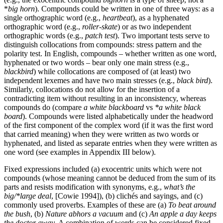
*
big horn
). Compounds could be written in one of three ways: as a
single orthographic word (e.g.,
heartbeat
), as a hyphenated
orthographic word (e.g.,
roller-skate
) or as two independent
orthographic words (e.g.,
patch test
). Two important tests serve to
distinguish collocations from compounds: stress pattern and the
polarity test. In English, compounds – whether written as one word,
hyphenated or two words – bear only one main stress (e.g.,
blackbird
) while collocations are composed of (at least) two
independent lexemes and have two main stresses (e.g.,
black bird
).
Similarly, collocations do not allow for the insertion of a
contradicting item without resulting in an inconsistency, whereas
compounds do (compare
a white blackboard
vs
*a white black
board
). Compounds were listed alphabetically under the headword
of the first component of the complex word (if it was the first word
that carried meaning) when they were written as two words or
hyphenated, and listed as separate entries when they were written as
one word (see examples in Appendix III below).
Fixed expressions included (a) exocentric units which were not
compounds (whose meaning cannot be deduced from the sum of its
parts and resists modification with synonyms, e.g.,
what’s the
big/*large deal
, [Cowie 1994]), (b) clichés and sayings, and (c)
commonly used proverbs. Examples of these are (a)
To beat around
the bush
, (b)
Nature abhors a vacuum
and (c)
An apple a day keeps
the doctor away
. A combination of words can be considered fixed