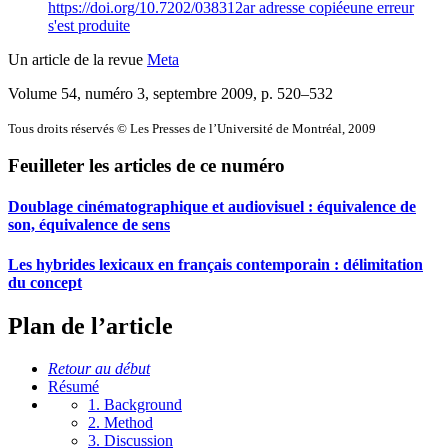
https://doi.org/10.7202/038312ar
adresse copiée
une erreur
s'est produite
Un article de la revue
Meta
Volume 54, numéro 3, septembre 2009
, p. 520–532
Tous droits réservés © Les Presses de l’Université de Montréal, 2009
Feuilleter les articles de ce numéro
Doublage cinématographique et audiovisuel : équivalence de
son, équivalence de sens
Les hybrides lexicaux en français contemporain : délimitation
du concept
Plan de l’article
Retour au début
Résumé
1. Background
2. Method
3. Discussion