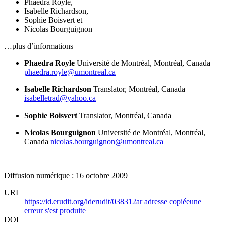
Phaedra Royle
,
Isabelle Richardson
,
Sophie Boisvert
et
Nicolas Bourguignon
…plus d’informations
Phaedra Royle
Université de Montréal, Montréal, Canada
phaedra.royle@umontreal.ca
Isabelle Richardson
Translator, Montréal, Canada
isabelletrad@yahoo.ca
Sophie Boisvert
Translator, Montréal, Canada
Nicolas Bourguignon
Université de Montréal, Montréal,
Canada
nicolas.bourguignon@umontreal.ca
Diffusion numérique : 16 octobre 2009
URI
https://id.erudit.org/iderudit/038312ar
adresse copiée
une
erreur s'est produite
DOI