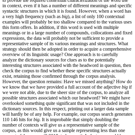
to provide the required contextual characterization of the word use
in context, even if it has a number of different meanings and specific
syntactic structures in which it is found. However, when a word has
a very high frequency (such as
big
), a list of only 100 contextual
examples will probably be too shallow compared to the various uses
this form offers. In addition, if this word is used with multiple
meanings or in a large number of compounds, collocations and fixed
expressions, the data will probably not be sufficient to provide a
representative sample of its various meanings and structures. What
strategy should then be adopted in order to acquire a comprehensive
overview of its linguistic usage? One approach is to carefully
analyze the dictionary sources for clues as to the potentially
interesting structures associated with the headword in question, then
check the corpus to find whether these specific structures actually
exist, retaining those confirmed through the corpus analysis.
However, the question remains: Have we missed anything? How do
we know that we have provided a full account of the adjective
big
if
we were not able, due to the sheer size of the corpus, to analyze all
possible structures associated which our headword? We might have
overlooked something quite significant that was not included in the
dictionary sources. In this respect, printing out a larger data sample
will hardly be of any help. For example, our corpus search generates
110 146 hits for
big.
It is improbable that simply doubling the
number of contexts will give us a representative sample of the
corpus, as this would give us a sample representing less than one