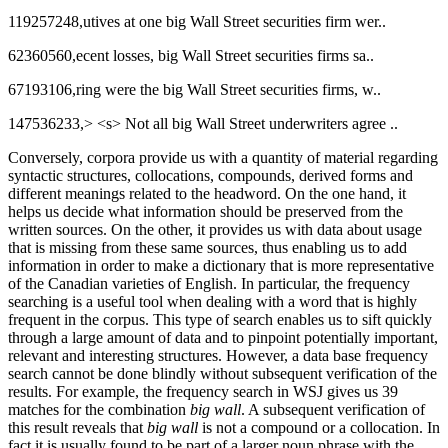
119257248,utives at one big Wall Street securities firm wer..
62360560,ecent losses, big Wall Street securities firms sa..
67193106,ring were the big Wall Street securities firms, w..
147536233,> <s> Not all big Wall Street underwriters agree ..
Conversely, corpora provide us with a quantity of material regarding
syntactic structures, collocations, compounds, derived forms and
different meanings related to the headword. On the one hand, it
helps us decide what information should be preserved from the
written sources. On the other, it provides us with data about usage
that is missing from these same sources, thus enabling us to add
information in order to make a dictionary that is more representative
of the Canadian varieties of English. In particular, the frequency
searching is a useful tool when dealing with a word that is highly
frequent in the corpus. This type of search enables us to sift quickly
through a large amount of data and to pinpoint potentially important,
relevant and interesting structures. However, a data base frequency
search cannot be done blindly without subsequent verification of the
results. For example, the frequency search in WSJ gives us 39
matches for the combination
big wall
. A subsequent verification of
this result reveals that
big wall
is not a compound or a collocation. In
fact it is usually found to be part of a larger noun phrase with the