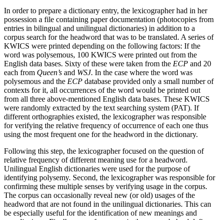
In order to prepare a dictionary entry, the lexicographer had in her
possession a file containing paper documentation (photocopies from
entries in bilingual and unilingual dictionaries) in addition to a
corpus search for the headword that was to be translated. A series of
KWICS were printed depending on the following factors: If the
word was polysemous, 100 KWICS were printed out from the
English data bases. Sixty of these were taken from the
ECP
and 20
each from
Queen’s
and
WSJ
. In the case where the word was
polysemous and the
ECP
database provided only a small number of
contexts for it, all occurrences of the word would be printed out
from all three above-mentioned English data bases. These KWICS
were randomly extracted by the text searching system (PAT). If
different orthographies existed, the lexicographer was responsible
for verifying the relative frequency of occurrence of each one thus
using the most frequent one for the headword in the dictionary.
Following this step, the lexicographer focused on the question of
relative frequency of different meaning use for a headword.
Unilingual English dictionaries were used for the purpose of
identifying polysemy. Second, the lexicographer was responsible for
confirming these multiple senses by verifying usage in the corpus.
The corpus can occasionally reveal new (or old) usages of the
headword that are not found in the unilingual dictionaries. This can
be especially useful for the identification of new meanings and