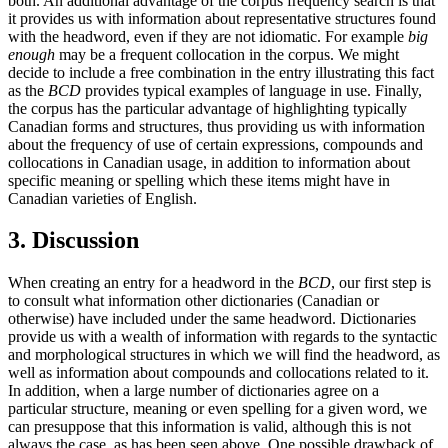
both. An additional advantage of the corpus frequency search is that
it provides us with information about representative structures found
with the headword, even if they are not idiomatic. For example
big
enough
may be a frequent collocation in the corpus. We might
decide to include a free combination in the entry illustrating this fact
as the
BCD
provides typical examples of language in use. Finally,
the corpus has the particular advantage of highlighting typically
Canadian forms and structures, thus providing us with information
about the frequency of use of certain expressions, compounds and
collocations in Canadian usage, in addition to information about
specific meaning or spelling which these items might have in
Canadian varieties of English.
3. Discussion
When creating an entry for a headword in the
BCD
, our first step is
to consult what information other dictionaries (Canadian or
otherwise) have included under the same headword. Dictionaries
provide us with a wealth of information with regards to the syntactic
and morphological structures in which we will find the headword, as
well as information about compounds and collocations related to it.
In addition, when a large number of dictionaries agree on a
particular structure, meaning or even spelling for a given word, we
can presuppose that this information is valid, although this is not
always the case, as has been seen above. One possible drawback of