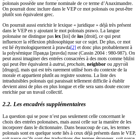
polonais possède une forme nominale de ce terme d’Anaximandre.
On pourrait donc inclure dans le VEP ce mot polonais ou peut-être
plutôt son équivalent grec.
On pourrait aussi enrichir le lexique « juridique » déjà très présent
dans le VEP en y ajoutant le mot polonais
prawo
. La langue
polonaise ne distingue pas
lex
[loi] de
ius
[droit], ce qui peut
influencer la réflexion philosophique sur ce sujet. De plus, ce mot
est lié étymologiquement à
prawda
[2]
et donc plus probablement à
la polysémique Правда [pravda] russe (Cassin 2004 : 980-987). On
peut aussi imaginer des entrées consacrées à des mots comme
bliźni
qui peut être équivalent à
autrui
,
prochain
,
neighbor
ou друго́й
[drugoj], mais qui est très rarement utilisé hors du contexte de la
morale et appartient plutôt au registre soutenu. La liste des
intraduisibles polonais qui paraissait tellement difficile à établir
devient ainsi de plus en plus longue et elle sera sans doute encore
enrichie par un travail collectif.
2.2. Les encadrés supplémentaires
La question qui se pose n’est pas seulement celle concernant le
choix des entrées polonaises, mais aussi celle sur la manière de les
incorporer dans le dictionnaire. Dans beaucoup de cas, les termes
polonais sont en quelque sorte liés à ceux déjà présents dans le VEP,
soit parce qu’ils sont des traductions des termes étrangers, soit parce