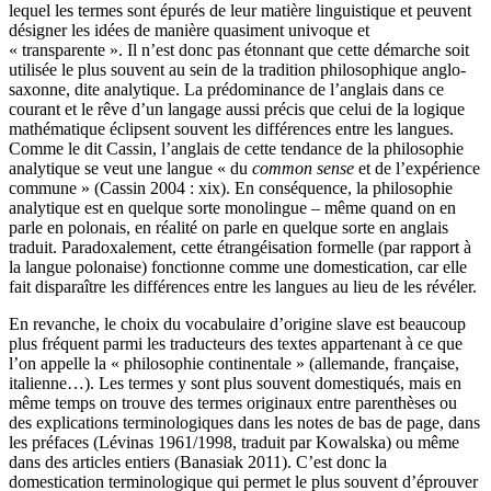
lequel les termes sont épurés de leur matière linguistique et peuvent
désigner les idées de manière quasiment univoque et
« transparente ». Il n’est donc pas étonnant que cette démarche soit
utilisée le plus souvent au sein de la tradition philosophique anglo-
saxonne, dite analytique. La prédominance de l’anglais dans ce
courant et le rêve d’un langage aussi précis que celui de la logique
mathématique éclipsent souvent les différences entre les langues.
Comme le dit Cassin, l’anglais de cette tendance de la philosophie
analytique se veut une langue « du
common sense
et de l’expérience
commune » (Cassin 2004 : xix). En conséquence, la philosophie
analytique est en quelque sorte monolingue – même quand on en
parle en polonais, en réalité on parle en quelque sorte en anglais
traduit. Paradoxalement, cette étrangéisation formelle (par rapport à
la langue polonaise) fonctionne comme une domestication, car elle
fait disparaître les différences entre les langues au lieu de les révéler.
En revanche, le choix du vocabulaire d’origine slave est beaucoup
plus fréquent parmi les traducteurs des textes appartenant à ce que
l’on appelle la « philosophie continentale » (allemande, française,
italienne…). Les termes y sont plus souvent domestiqués, mais en
même temps on trouve des termes originaux entre parenthèses ou
des explications terminologiques dans les notes de bas de page, dans
les préfaces (Lévinas 1961/1998, traduit par Kowalska) ou même
dans des articles entiers (Banasiak 2011). C’est donc la
domestication terminologique qui permet le plus souvent d’éprouver