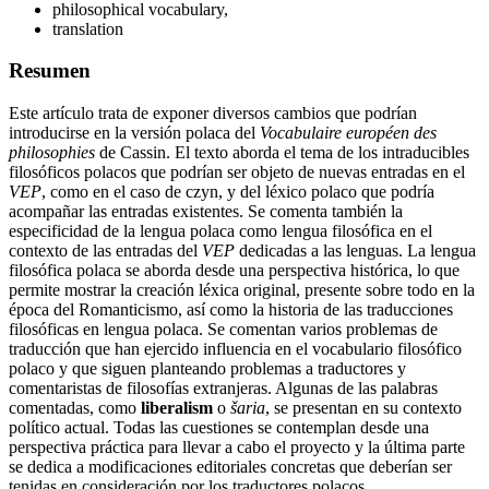
philosophical vocabulary,
translation
Resumen
Este artículo trata de exponer diversos cambios que podrían
introducirse en la versión polaca del
Vocabulaire européen des
philosophies
de Cassin. El texto aborda el tema de los intraducibles
filosóficos polacos que podrían ser objeto de nuevas entradas en el
VEP
, como en el caso de
czyn
, y del léxico polaco que podría
acompañar las entradas existentes. Se comenta también la
especificidad de la lengua polaca como lengua filosófica en el
contexto de las entradas del
VEP
dedicadas a las lenguas. La lengua
filosófica polaca se aborda desde una perspectiva histórica, lo que
permite mostrar la creación léxica original, presente sobre todo en la
época del Romanticismo, así como la historia de las traducciones
filosóficas en lengua polaca. Se comentan varios problemas de
traducción que han ejercido influencia en el vocabulario filosófico
polaco y que siguen planteando problemas a traductores y
comentaristas de filosofías extranjeras. Algunas de las palabras
comentadas, como
liberalism
o
šaria
, se presentan en su contexto
político actual. Todas las cuestiones se contemplan desde una
perspectiva práctica para llevar a cabo el proyecto y la última parte
se dedica a modificaciones editoriales concretas que deberían ser
tenidas en consideración por los traductores polacos.