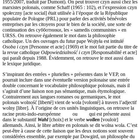
1955/2007, traduit par Dumont). On peut trouver
czyn
aussi chez les
marxistes polonais, comme Schaff (1965 : 102), et l’expression
czyn
społeczny
[acte social] était utilisée à l’époque de la République
populaire de Pologne (PRL) pour parler des activités bénévoles
entreprises par les citoyens pour le bien de la société, une sorte de
continuation des субботники, les « samedis communistes » en
URSS. On retrouve également le mot dans la philosophie
catholique. Un des ouvrages du futur pape Wojtyła est intitulé
Osoba i czyn
[Personne et acte] (1969) et le mot fait partie du titre de
la revue catholique
Odpowiedzialność i czyn
[Responsabilité et acte]
qui paraît depuis 1988. Évidemment, on retrouve le mot aussi dans
le lexique juridique.
S’inspirant des entrées « plurielles » présentes dans le VEP, on
pourrait inclure dans une éventuelle version polonaise une entrée
double concernant le vocabulaire philosophique polonais, mais il
s’agirait d’une liaison non pas sémantique, mais étymologique.
Contrairement aux langues romanes ou germaniques, le mot
polonais
wolność
[liberté] vient de
wola
[volonté] à travers l’adjectif
wolny
[libre]. À l’origine de ces unités linguistiques, on retrouve la
racine proto-indo-européenne
ou
qui est présente aussi
dans le substantif
Wahl
[choix] et le verbe
wollen
[vouloir]
allemands. Ainsi, le libre arbitre en polonais se dit
wolna wola
. C’est
peut-être à cause de cette liaison que les deux notions sont souvent
considérées ensemble, par exemple par Dowgird, un philosophe du