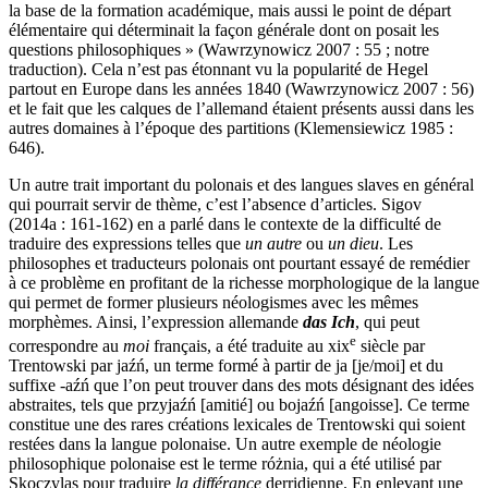
la base de la formation académique, mais aussi le point de départ
élémentaire qui déterminait la façon générale dont on posait les
questions philosophiques » (Wawrzynowicz 2007 : 55 ; notre
traduction). Cela n’est pas étonnant vu la popularité de Hegel
partout en Europe dans les années 1840 (Wawrzynowicz 2007 : 56)
et le fait que les calques de l’allemand étaient présents aussi dans les
autres domaines à l’époque des partitions (Klemensiewicz 1985 :
646).
Un autre trait important du polonais et des langues slaves en général
qui pourrait servir de thème, c’est l’absence d’articles. Sigov
(2014a : 161-162) en a parlé dans le contexte de la difficulté de
traduire des expressions telles que
un autre
ou
un dieu
. Les
philosophes et traducteurs polonais ont pourtant essayé de remédier
à ce problème en profitant de la richesse morphologique de la langue
qui permet de former plusieurs néologismes avec les mêmes
morphèmes. Ainsi, l’expression allemande
das Ich
, qui peut
e
correspondre au
moi
français, a été traduite au
xix
siècle par
Trentowski par
jaźń
, un terme formé à partir de
ja
[je/moi] et du
suffixe
-aźń
que l’on peut trouver dans des mots désignant des idées
abstraites, tels que
przyjaźń
[amitié] ou
bojaźń
[angoisse]. Ce terme
constitue une des rares créations lexicales de Trentowski qui soient
restées dans la langue polonaise. Un autre exemple de néologie
philosophique polonaise est le terme
różnia
, qui a été utilisé par
Skoczylas pour traduire
la différance
derridienne. En enlevant une