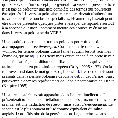
qu’ils relevent d’un concept plus général. La visée du présent article
n’est pas de présenter une liste complète des termes qui pourraient
être ajoutés à la version polonaise, car celle-ci devrait résulter d’un
travail collectif de nombreux spécialistes. Néanmoins, il serait peut-
être utile de présenter quelques pistes et essayer de répondre surtout
à la seconde question : comment inclure ces nouveaux éléments
dans la version polonaise du VEP ?
Un encadré concernant les termes polonais pourrait sans doute
accompagner l’entrée
âme/esprit
. Comme dans le cas de
wola
et
wolność
, les termes polonais
dusza
[âme] et
duch
[esprit] sont liés
étymologiquement
[3]
. Les deux mots existaient déjà en protoslave :
fut formé par addition de l’affixe
, qui vient de la
racine
en proto-indo-européen (Boryś 2005 : 133). On la
retrouve aussi dans le mot grec θεος [theos]
[4]
. Les deux mots sont
présents dans la pensée polonaise depuis le début jusqu’à nos jours,
par exemple chez les représentants de l’école néothomiste de Lublin
(Krąpiec 1985).
Un autre encadré devrait apparaître dans l’entrée
intellectus
. Il
présenterait toute une constellation de mots liés à
rozum
et
umysł
. Le
premier est une traduction de
raison
, mais aussi d’
entendement
. Le
second est le plus souvent utilisé comme équivalent du
mind
anglais. Dans l’histoire de la pensée polonaise, on retrouve aussi