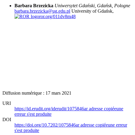
Barbara Brzezicka
Uniwersytet Gdański, Gdańsk, Pologne
barbara.brzezicka@ug.edu.pl
University of Gdańsk,
ror.org/011dv8m48
Diffusion numérique : 17 mars 2021
URI
https://id.erudit.org/iderudit/1075846ar
adresse copiée
une
erreur s'est produite
DOI
https://doi.org/10.7202/1075846ar
adresse copiée
une erreur
s'est produite