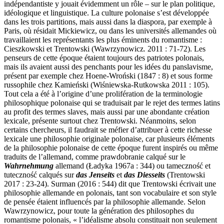
indépendantiste y jouait évidemment un rôle – sur le plan politique,
idéologique et linguistique. La culture polonaise s’est développée
dans les trois partitions, mais aussi dans la diaspora, par exemple à
Paris, où résidait Mickiewicz, ou dans les universités allemandes où
travaillaient les représentants les plus éminents du romantisme :
Cieszkowski et Trentowski (Wawrzynowicz
.
2011 : 71-72). Les
penseurs de cette époque étaient toujours des patriotes polonais,
mais ils avaient aussi des penchants pour les idées du panslavisme,
présent par exemple chez Hoene-Wroński (1847 : 8) et sous forme
russophile chez Kamieński (Wiśniewska-Rutkowska 2011 : 105).
Tout cela a été à l’origine d’une prolifération de la terminologie
philosophique polonaise qui se traduisait par le rejet des termes latins
au profit des termes slaves, mais aussi par une abondante création
lexicale, présente surtout chez Trentowski. Néanmoins, selon
certains chercheurs, il faudrait se méfier d’attribuer à cette richesse
lexicale une philosophie originale polonaise, car plusieurs éléments
de la philosophie polonaise de cette époque furent inspirés ou même
traduits de l’allemand, comme
prawdobranie
calqué sur le
Wahrnehmung
allemand (Ładyka 1967a : 344) ou
tameczność
et
tuteczność
calqués sur
das Jenseits
et
das Diesseits
(Trentowski
2017 : 23-24). Surman (2016 : 544) dit que Trentowski écrivait une
philosophie allemande en polonais, tant son vocabulaire et son style
de pensée étaient influencés par la philosophie allemande. Selon
Wawrzynowicz, pour toute la génération des philosophes du
romantisme polonais, « l’idéalisme absolu constituait non seulement