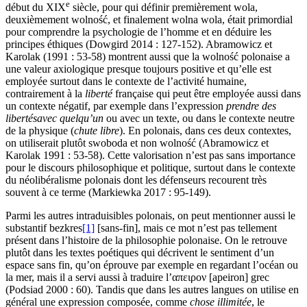
e
début du XIX
siècle, pour qui définir premièrement
wola
,
deuxièmement
wolność
, et finalement
wolna wola
, était primordial
pour comprendre la psychologie de l’homme et en déduire les
principes éthiques (Dowgird 2014 : 127-152). Abramowicz et
Karolak (1991 : 53-58) montrent aussi que la
wolność
polonaise a
une valeur axiologique presque toujours positive et qu’elle est
employée surtout dans le contexte de l’activité humaine,
contrairement à la
liberté
française qui peut être employée aussi dans
un contexte négatif, par exemple dans l’expression
prendre des
libertés
avec quelqu’un
ou avec un texte, ou dans le contexte neutre
de la physique (
chute libre
). En polonais, dans ces deux contextes,
on utiliserait plutôt
swoboda
et non
wolność
(Abramowicz et
Karolak 1991 : 53-58). Cette valorisation n’est pas sans importance
pour le discours philosophique et politique, surtout dans le contexte
du néolibéralisme polonais dont les défenseurs recourent très
souvent à ce terme (Markiewka 2017 : 95-149).
Parmi les autres intraduisibles polonais, on peut mentionner aussi le
substantif
bezkres
[1]
[sans-fin], mais ce mot n’est pas tellement
présent dans l’histoire de la philosophie polonaise. On le retrouve
plutôt dans les textes poétiques qui décrivent le sentiment d’un
espace sans fin, qu’on éprouve par exemple en regardant l’océan ou
la mer, mais il a servi aussi à traduire l’απειρον [apeiron] grec
(Podsiad 2000 : 60). Tandis que dans les autres langues on utilise en
général une expression composée, comme
chose illimitée
, le