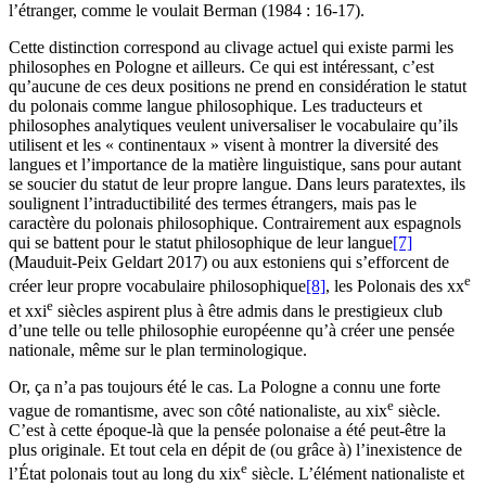
l’étranger, comme le voulait Berman (1984 : 16-17).
Cette distinction correspond au clivage actuel qui existe parmi les
philosophes en Pologne et ailleurs. Ce qui est intéressant, c’est
qu’aucune de ces deux positions ne prend en considération le statut
du polonais comme langue philosophique. Les traducteurs et
philosophes analytiques veulent universaliser le vocabulaire qu’ils
utilisent et les « continentaux » visent à montrer la diversité des
langues et l’importance de la matière linguistique, sans pour autant
se soucier du statut de leur propre langue. Dans leurs paratextes, ils
soulignent l’intraductibilité des termes étrangers, mais pas le
caractère du polonais philosophique. Contrairement aux espagnols
qui se battent pour le statut philosophique de leur langue
[7]
(Mauduit-Peix Geldart 2017) ou aux estoniens qui s’efforcent de
e
créer leur propre vocabulaire philosophique
[8]
, les Polonais des
xx
e
et
xxi
siècles aspirent plus à être admis dans le prestigieux club
d’une telle ou telle philosophie européenne qu’à créer une pensée
nationale, même sur le plan terminologique.
Or, ça n’a pas toujours été le cas. La Pologne a connu une forte
e
vague de romantisme, avec son côté nationaliste, au
xix
siècle.
C’est à cette époque-là que la pensée polonaise a été peut-être la
plus originale. Et tout cela en dépit de (ou grâce à) l’inexistence de
e
l’État polonais tout au long du
xix
siècle. L’élément nationaliste et