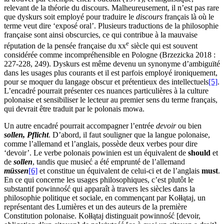
relevant de la théorie du discours. Malheureusement, il n’est pas rare
que
dyskurs
soit employé pour traduire le
discours
français là où le
terme veut dire ‘exposé oral’. Plusieurs traductions de la philosophie
française sont ainsi obscurcies, ce qui contribue à la mauvaise
e
réputation de la pensée française du
xx
siècle qui est souvent
considérée comme incompréhensible en Pologne (Brzezicka 2018 :
227-228, 249).
Dyskurs
est même devenu un synonyme d’ambiguïté
dans les usages plus courants et il est parfois employé ironiquement,
pour se moquer du langage obscur et prétentieux des intellectuels
[5]
.
L’encadré pourrait présenter ces nuances particulières à la culture
polonaise et sensibiliser le lecteur au premier sens du terme français,
qui devrait être traduit par le polonais
mowa
.
Un autre encadré pourrait accompagner l’entrée
devoir
ou bien
sollen, Pflicht
. D’abord, il faut souligner que la langue polonaise,
comme l’allemand et l’anglais, possède deux verbes pour dire
‘devoir’. Le verbe polonais
powinien
est un équivalent de
should
et
de
sollen
, tandis que
musieć
a été emprunté de l’allemand
müssen
[6]
et constitue un équivalent de celui-ci et de l’anglais
must
.
En ce qui concerne les usages philosophiques, c’est plutôt le
substantif
powinność
qui apparaît à travers les siècles dans la
philosophie politique et sociale, en commençant par Kołłątaj, un
représentant des Lumières et un des auteurs de la première
Constitution polonaise. Kołłątaj distinguait
powinność
[devoir,