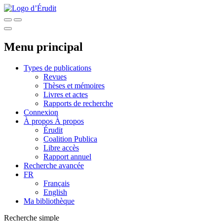
Menu principal
Types de publications
Revues
Thèses et mémoires
Livres et actes
Rapports de recherche
Connexion
À propos
À propos
Érudit
Coalition Publica
Libre accès
Rapport annuel
Recherche avancée
FR
Français
English
Ma bibliothèque
Recherche simple