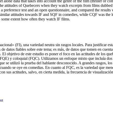
let alone data that takes into account the genre of the film (thriller or 
 the attitudes of Quebecers when they watch excerpts from films dubbed 
reference test and an open questionnaire, and compared the results wit
d similar attitudes towards IF and SQF in comedies, while CQF was the le
 to some extent how often they watch IF films.
cional» (FI), una variedad neutra sin rasgos locales. Para justificar esta
e datos fiables sobre este tema; es más, de datos que tomen en cuenta e
). El objetivo de este estudio es poner el foco en las actitudes de los 
(FQE) y coloquial (FQC). Utilizamos un enfoque mixto que incluía dos 
ue se utilizó la prueba del hablante desconocido. A grandes rasgos, los r
 cuando se oye en comedias. En cuanto al FQC, es la variedad que menos
con sus actitudes, salvo, en cierta medida, la frecuencia de visualización
ect