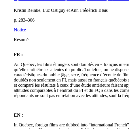
Kristin Reinke, Luc Ostiguy et Ann-Frédérick Blais
p. 283–306
Notice
Résumé
FR :
Au Québec, les films étrangers sont doublés en « français interna
qu’elle croit être les attentes du public. Toutefois, on ne dispo
caractéristiques du public (âge, sexe, fréquence d’écoute de films
doublés non seulement en FI, mais aussi en français québécois 
et comparé les résultats à ceux d’une étude antérieure faisant app
attitudes comparables à l’endroit du FI et du FQS dans les coméd
répondants ne sont pas en relation avec les attitudes, sauf la f
EN :
In Quebec, foreign films are dubbed into “international French” (I