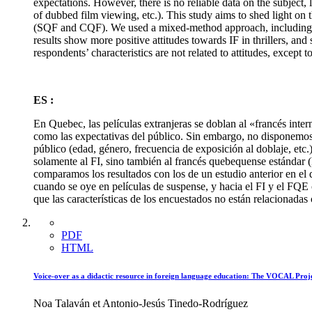
expectations. However, there is no reliable data on the subject, 
of dubbed film viewing, etc.). This study aims to shed light on
(SQF and CQF). We used a mixed-method approach, including a p
results show more positive attitudes towards IF in thrillers, an
respondents’ characteristics are not related to attitudes, except
ES :
En Quebec, las películas extranjeras se doblan al «francés interna
como las expectativas del público. Sin embargo, no disponemos d
público (edad, género, frecuencia de exposición al doblaje, etc.
solamente al FI, sino también al francés quebequense estándar 
comparamos los resultados con los de un estudio anterior en el q
cuando se oye en películas de suspense, y hacia el FI y el FQE
que las características de los encuestados no están relacionadas 
PDF
HTML
Voice-over as a didactic resource in foreign language education: The VOCAL Proj
Noa Talaván et Antonio-Jesús Tinedo-Rodríguez