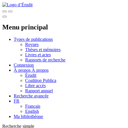
Menu principal
Types de publications
Revues
Thèses et mémoires
Livres et actes
Rapports de recherche
Connexion
À propos
À propos
Érudit
Coalition Publica
Libre accès
Rapport annuel
Recherche avancée
FR
Français
English
Ma bibliothèque
Recherche simple