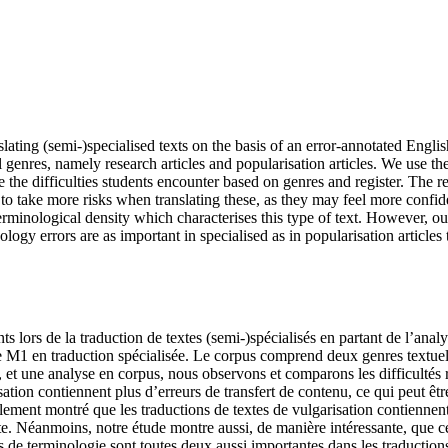
slating (semi-)specialised texts on the basis of an error-annotated Engli
genres, namely research articles and popularisation articles. We use the
the difficulties students encounter based on genres and register. The re
to take more risks when translating these, as they may feel more confide
minological density which characterises this type of text. However, our 
ology errors are as important in specialised as in popularisation articles 
iants lors de la traduction de textes (semi-)spécialisés en partant de l’an
e M1 en traduction spécialisée. Le corpus comprend deux genres textuels –
 et une analyse en corpus, nous observons et comparons les difficultés re
sation contiennent plus d’erreurs de transfert de contenu, ce qui peut êtr
 également montré que les traductions de textes de vulgarisation contienn
te. Néanmoins, notre étude montre aussi, de manière intéressante, que ces
s de terminologie sont toutes deux aussi importantes dans les traductions 