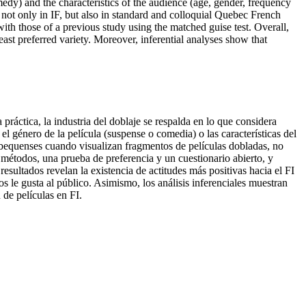
comedy) and the characteristics of the audience (age, gender, frequency
not only in IF, but also in standard and colloquial Quebec French
h those of a previous study using the matched guise test. Overall,
ast preferred variety. Moreover, inferential analyses show that
 práctica, la industria del doblaje se respalda en lo que considera
l género de la película (suspense o comedia) o las características del
quebequenses cuando visualizan fragmentos de películas dobladas, no
métodos, una prueba de preferencia y un cuestionario abierto, y
esultados revelan la existencia de actitudes más positivas hacia el FI
 le gusta al público. Asimismo, los análisis inferenciales muestran
 de películas en FI.