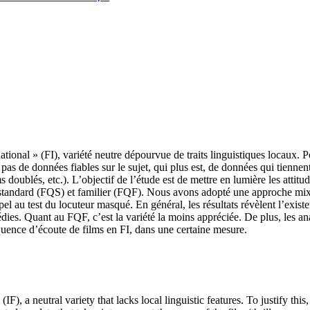
tional » (FI), variété neutre dépourvue de traits linguistiques locaux. Po
se pas de données fiables sur le sujet, qui plus est, de données qui tien
 doublés, etc.). L’objectif de l’étude est de mettre en lumière les attitu
standard (FQS) et familier (FQF). Nous avons adopté une approche mixte
el au test du locuteur masqué. En général, les résultats révèlent l’existe
ies. Quant au FQF, c’est la variété la moins appréciée. De plus, les ana
réquence d’écoute de films en FI, dans une certaine mesure.
F), a neutral variety that lacks local linguistic features. To justify this