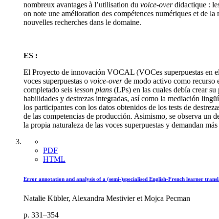
nombreux avantages à l’utilisation du
voice-over
didactique : le
on note une amélioration des compétences numériques et de la m
nouvelles recherches dans le domaine.
ES :
El Proyecto de innovación VOCAL (VOCes superpuestas en el Ap
voces superpuestas o
voice-over
de modo activo como recurso en
completado seis
lesson plans
(LPs) en las cuales debía crear su
habilidades y destrezas integradas, así como la mediación lingüís
los participantes con los datos obtenidos de los tests de destrez
de las competencias de producción. Asimismo, se observa un des
la propia naturaleza de las voces superpuestas y demandan más
PDF
HTML
Error annotation and analysis of a (semi-)specialised English-French learner trans
Natalie Kübler, Alexandra Mestivier et Mojca Pecman
p. 331–354