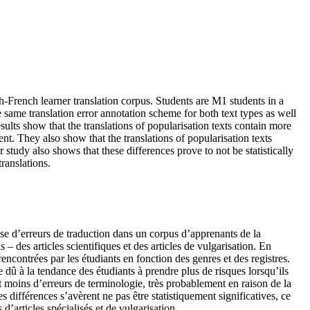
sh-French learner translation corpus. Students are M1 students in a
 same translation error annotation scheme for both text types as well
sults show that the translations of popularisation texts contain more
nt. They also show that the translations of popularisation texts
study also shows that these differences prove to not be statistically
translations.
alyse d’erreurs de traduction dans un corpus d’apprenants de la
 des articles scientifiques et des articles de vulgarisation. En
ncontrées par les étudiants en fonction des genres et des registres.
e dû à la tendance des étudiants à prendre plus de risques lorsqu’ils
ent moins d’erreurs de terminologie, très probablement en raison de la
 différences s’avèrent ne pas être statistiquement significatives, ce
d’articles spécialisés et de vulgarisation.