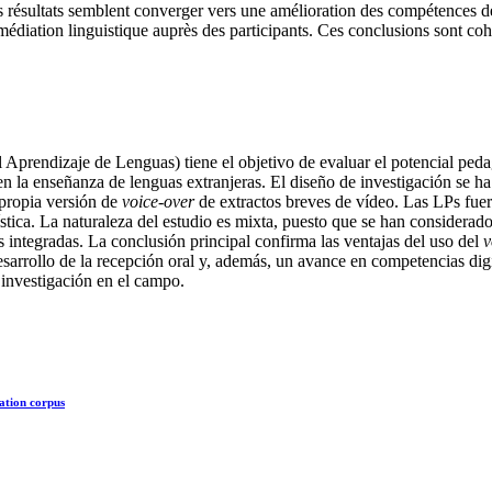
s résultats semblent converger vers une amélioration des compétences d
édiation linguistique auprès des participants. Ces conclusions sont co
rendizaje de Lenguas) tiene el objetivo de evaluar el potencial peda
 la enseñanza de lenguas extranjeras. El diseño de investigación se ha
 propia versión de
voice-over
de extractos breves de vídeo. Las LPs fuer
tica. La naturaleza del estudio es mixta, puesto que se han considerado 
as integradas. La conclusión principal confirma las ventajas del uso del
v
arrollo de la recepción oral y, además, un avance en competencias digi
 investigación en el campo.
lation corpus