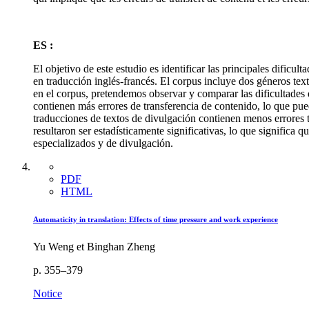
ES :
El objetivo de este estudio es identificar las principales dificul
en traducción inglés-francés. El corpus incluye dos géneros text
en el corpus, pretendemos observar y comparar las dificultades 
contienen más errores de transferencia de contenido, lo que pue
traducciones de textos de divulgación contienen menos errores 
resultaron ser estadísticamente significativas, lo que significa 
especializados y de divulgación.
PDF
HTML
Automaticity in translation: Effects of time pressure and work experience
Yu Weng et Binghan Zheng
p. 355–379
Notice