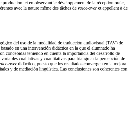
e production, et en observant le développement de la réception orale,
hérentes avec la nature même des tâches de
voice-over
et appellent à de
gógico del uso de la modalidad de traducción audiovisual (TAV) de
 basado en una intervención didáctica en la que el alumnado ha
on concebidas teniendo en cuenta la importancia del desarrollo de
variables cualitativas y cuantitativas para triangular la percepción de
oice-over
didáctico, puesto que los resultados convergen en la mejora
tales y de mediación lingüística. Las conclusiones son coherentes con