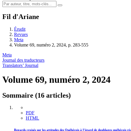
Fil d'Ariane
Érudit
Revues
Meta
Volume 69, numéro 2, 2024, p. 283-555
Meta
Journal des traducteurs
Translators’ Journal
Volume 69, numéro 2, 2024
Sommaire (16 articles)
PDF
HTML
Regards croisés sur les attitudes des Québécois à l’égard de doublages québécois réal