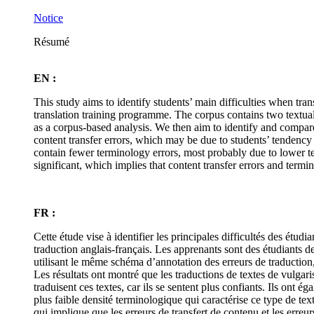
Notice
Résumé
EN :
This study aims to identify students’ main difficulties when tran
translation training programme. The corpus contains two textual 
as a corpus-based analysis. We then aim to identify and compare 
content transfer errors, which may be due to students’ tendency 
contain fewer terminology errors, most probably due to lower ter
significant, which implies that content transfer errors and termin
FR :
Cette étude vise à identifier les principales difficultés des étud
traduction anglais-français. Les apprenants sont des étudiants d
utilisant le même schéma d’annotation des erreurs de traduction,
Les résultats ont montré que les traductions de textes de vulgari
traduisent ces textes, car ils se sentent plus confiants. Ils ont
plus faible densité terminologique qui caractérise ce type de tex
qui implique que les erreurs de transfert de contenu et les erreur