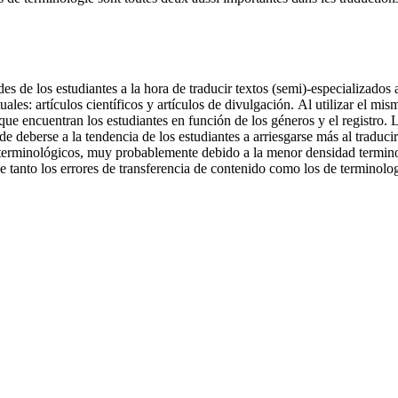
tades de los estudiantes a la hora de traducir textos (semi)-especializados
uales: artículos científicos y artículos de divulgación. Al utilizar el m
que encuentran los estudiantes en función de los géneros y el registro. 
de deberse a la tendencia de los estudiantes a arriesgarse más al traduc
terminológicos, muy probablemente debido a la menor densidad terminológ
que tanto los errores de transferencia de contenido como los de terminolo