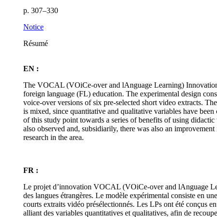
p. 307–330
Notice
Résumé
EN :
The VOCAL (VOiCe-over and lAnguage Learning) Innovation Proje
foreign language (FL) education. The experimental design consis
voice-over versions of six pre-selected short video extracts. Th
is mixed, since quantitative and qualitative variables have been 
of this study point towards a series of benefits of using didact
also observed and, subsidiarily, there was also an improvement i
research in the area.
FR :
Le projet d’innovation VOCAL (VOiCe-over and lAnguage Learni
des langues étrangères. Le modèle expérimental consiste en une 
courts extraits vidéo présélectionnés. Les LPs ont été conçus e
alliant des variables quantitatives et qualitatives, afin de reco