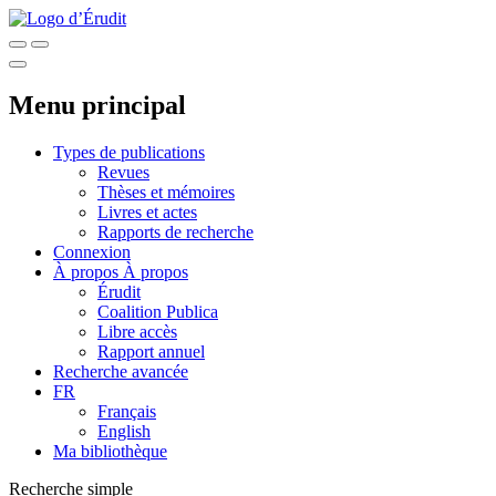
Menu principal
Types de publications
Revues
Thèses et mémoires
Livres et actes
Rapports de recherche
Connexion
À propos
À propos
Érudit
Coalition Publica
Libre accès
Rapport annuel
Recherche avancée
FR
Français
English
Ma bibliothèque
Recherche simple