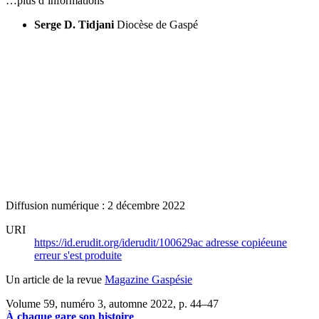
…plus d’informations
Serge D. Tidjani
Diocèse de Gaspé
Diffusion numérique : 2 décembre 2022
URI
https://id.erudit.org/iderudit/100629ac
adresse copiée
une
erreur s'est produite
Un article de la revue
Magazine Gaspésie
Volume 59, numéro 3, automne 2022
, p. 44–47
À chaque gare son histoire