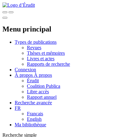
Menu principal
Types de publications
Revues
Thèses et mémoires
Livres et actes
Rapports de recherche
Connexion
À propos
À propos
Érudit
Coalition Publica
Libre accès
Rapport annuel
Recherche avancée
FR
Français
English
Ma bibliothèque
Recherche simple