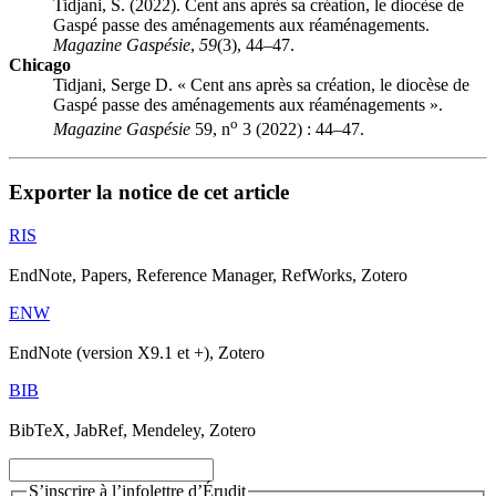
Tidjani, S. (2022). Cent ans après sa création, le diocèse de
Gaspé passe des aménagements aux réaménagements.
Magazine Gaspésie
,
59
(3), 44–47.
Chicago
Tidjani, Serge D. « Cent ans après sa création, le diocèse de
Gaspé passe des aménagements aux réaménagements ».
o
Magazine Gaspésie
59, n
3 (2022) : 44–47.
Exporter la notice de cet article
RIS
EndNote, Papers, Reference Manager, RefWorks, Zotero
ENW
EndNote (version X9.1 et +), Zotero
BIB
BibTeX, JabRef, Mendeley, Zotero
S’inscrire à l’infolettre d’Érudit