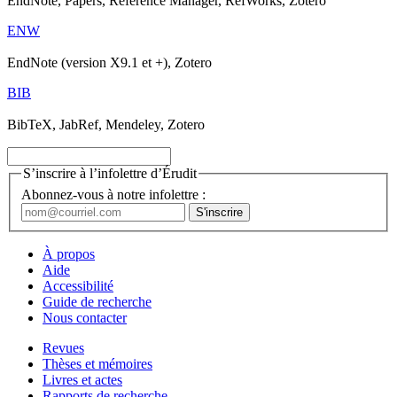
EndNote, Papers, Reference Manager, RefWorks, Zotero
ENW
EndNote (version X9.1 et +), Zotero
BIB
BibTeX, JabRef, Mendeley, Zotero
S’inscrire à l’infolettre d’Érudit
Abonnez-vous à notre infolettre :
À propos
Aide
Accessibilité
Guide de recherche
Nous contacter
Revues
Thèses et mémoires
Livres et actes
Rapports de recherche