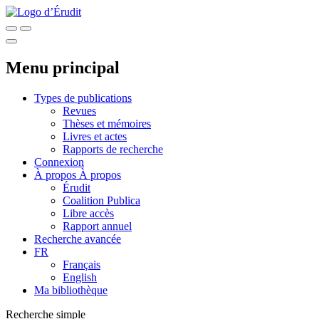
Menu principal
Types de publications
Revues
Thèses et mémoires
Livres et actes
Rapports de recherche
Connexion
À propos
À propos
Érudit
Coalition Publica
Libre accès
Rapport annuel
Recherche avancée
FR
Français
English
Ma bibliothèque
Recherche simple